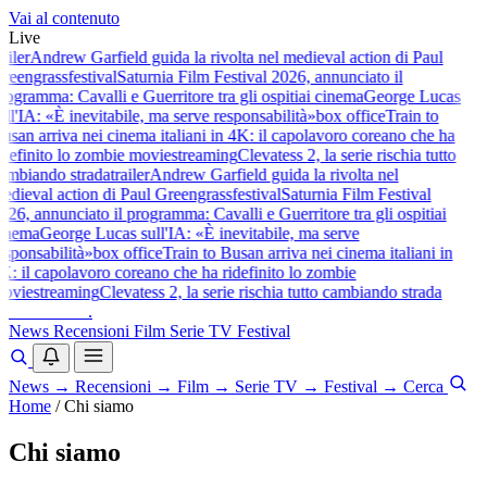
Vai al contenuto
Live
railer
Andrew Garfield guida la rivolta nel medieval action di Paul
reengrass
festival
Saturnia Film Festival 2026, annunciato il
rogramma: Cavalli e Guerritore tra gli ospiti
ai cinema
George Lucas
ull'IA: «È inevitabile, ma serve responsabilità»
box office
Train to
usan arriva nei cinema italiani in 4K: il capolavoro coreano che ha
idefinito lo zombie movie
streaming
Clevatess 2, la serie rischia tutto
ambiando strada
trailer
Andrew Garfield guida la rivolta nel
edieval action di Paul Greengrass
festival
Saturnia Film Festival
026, annunciato il programma: Cavalli e Guerritore tra gli ospiti
ai
inema
George Lucas sull'IA: «È inevitabile, ma serve
esponsabilità»
box office
Train to Busan arriva nei cinema italiani in
K: il capolavoro coreano che ha ridefinito lo zombie
ovie
streaming
Clevatess 2, la serie rischia tutto cambiando strada
baldoshow
.
News
Recensioni
Film
Serie TV
Festival
News
→
Recensioni
→
Film
→
Serie TV
→
Festival
→
Cerca
Home
/
Chi siamo
Chi siamo