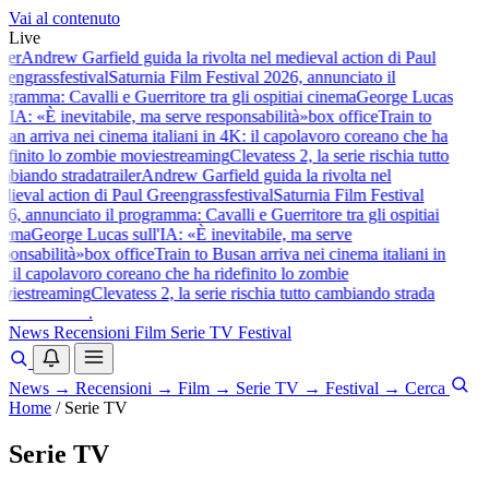
Vai al contenuto
Live
er
Andrew Garfield guida la rivolta nel medieval action di Paul
engrass
festival
Saturnia Film Festival 2026, annunciato il
ramma: Cavalli e Guerritore tra gli ospiti
ai cinema
George Lucas
'IA: «È inevitabile, ma serve responsabilità»
box office
Train to
n arriva nei cinema italiani in 4K: il capolavoro coreano che ha
finito lo zombie movie
streaming
Clevatess 2, la serie rischia tutto
iando strada
trailer
Andrew Garfield guida la rivolta nel
eval action di Paul Greengrass
festival
Saturnia Film Festival
, annunciato il programma: Cavalli e Guerritore tra gli ospiti
ai
ema
George Lucas sull'IA: «È inevitabile, ma serve
onsabilità»
box office
Train to Busan arriva nei cinema italiani in
il capolavoro coreano che ha ridefinito lo zombie
ie
streaming
Clevatess 2, la serie rischia tutto cambiando strada
baldoshow
.
News
Recensioni
Film
Serie TV
Festival
News
→
Recensioni
→
Film
→
Serie TV
→
Festival
→
Cerca
Home
/
Serie TV
Serie TV