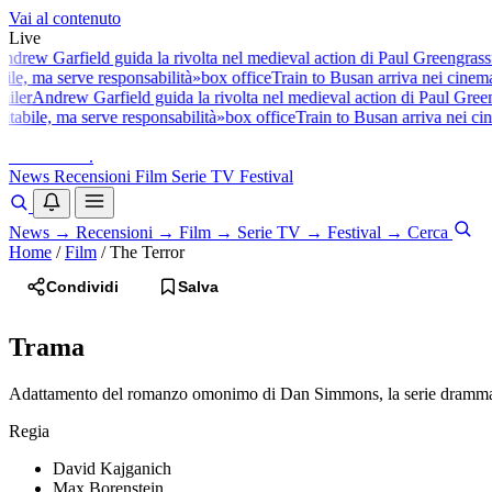
Vai al contenuto
Live
drew Garfield guida la rivolta nel medieval action di Paul Greengrass
f
ile, ma serve responsabilità»
box office
Train to Busan arriva nei cinema 
ailer
Andrew Garfield guida la rivolta nel medieval action di Paul Green
itabile, ma serve responsabilità»
box office
Train to Busan arriva nei cin
baldoshow
.
News
Recensioni
Film
Serie TV
Festival
News
→
Recensioni
→
Film
→
Serie TV
→
Festival
→
Cerca
Home
/
Film
/
The Terror
Condividi
Salva
Trama
Adattamento del romanzo omonimo di Dan Simmons, la serie drammatica
Regia
David Kajganich
Max Borenstein