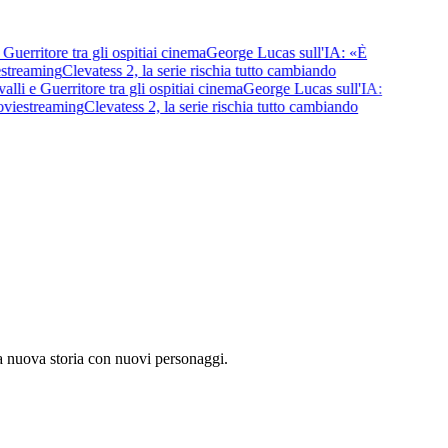
erritore tra gli ospiti
ai cinema
George Lucas sull'IA: «È
streaming
Clevatess 2, la serie rischia tutto cambiando
i e Guerritore tra gli ospiti
ai cinema
George Lucas sull'IA:
vie
streaming
Clevatess 2, la serie rischia tutto cambiando
 nuova storia con nuovi personaggi.