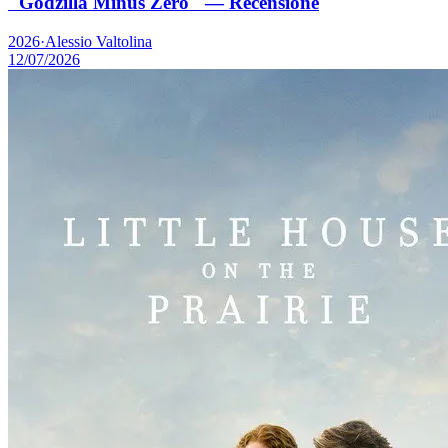
"Godzilla Minus Zero" — Recensione
2026
·
Alessio Valtolina
12/07/2026