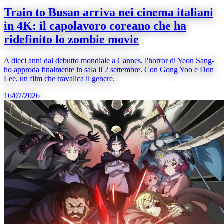
Train to Busan arriva nei cinema italiani
in 4K: il capolavoro coreano che ha
ridefinito lo zombie movie
A dieci anni dal debutto mondiale a Cannes, l'horror di Yeon Sang-
ho approda finalmente in sala il 2 settembre. Con Gong Yoo e Don
Lee, un film che travalica il genere.
16/07/2026