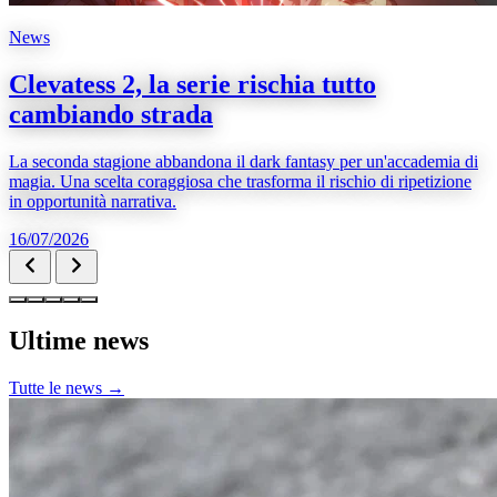
News
Clevatess 2, la serie rischia tutto
cambiando strada
La seconda stagione abbandona il dark fantasy per un'accademia di
magia. Una scelta coraggiosa che trasforma il rischio di ripetizione
in opportunità narrativa.
16/07/2026
Ultime news
Tutte le news →