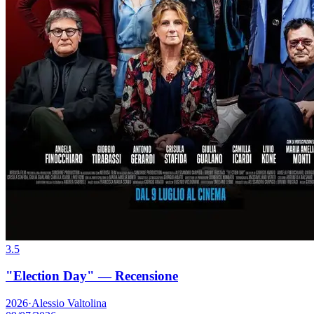
3.5
"Election Day" — Recensione
2026
·
Alessio Valtolina