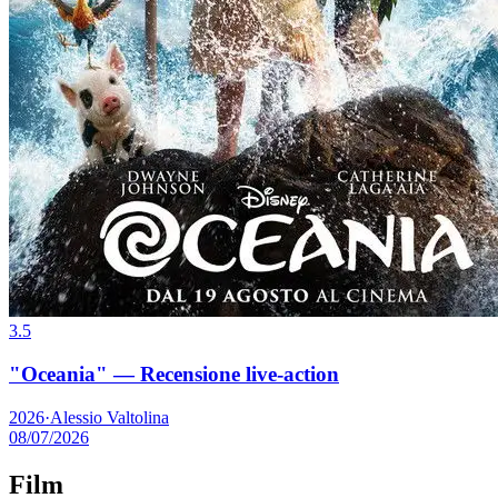
3.5
"Oceania" — Recensione live-action
2026
·
Alessio Valtolina
08/07/2026
Film