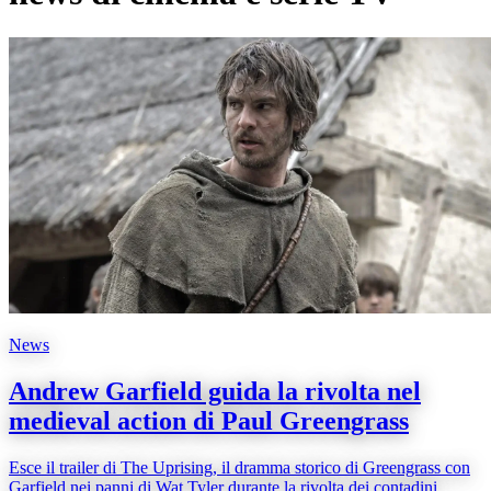
News
Andrew Garfield guida la rivolta nel
medieval action di Paul Greengrass
Esce il trailer di The Uprising, il dramma storico di Greengrass con
Garfield nei panni di Wat Tyler durante la rivolta dei contadini