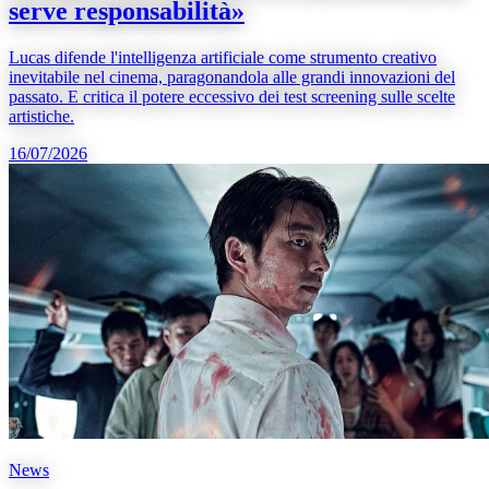
serve responsabilità»
Lucas difende l'intelligenza artificiale come strumento creativo
inevitabile nel cinema, paragonandola alle grandi innovazioni del
passato. E critica il potere eccessivo dei test screening sulle scelte
artistiche.
16/07/2026
News