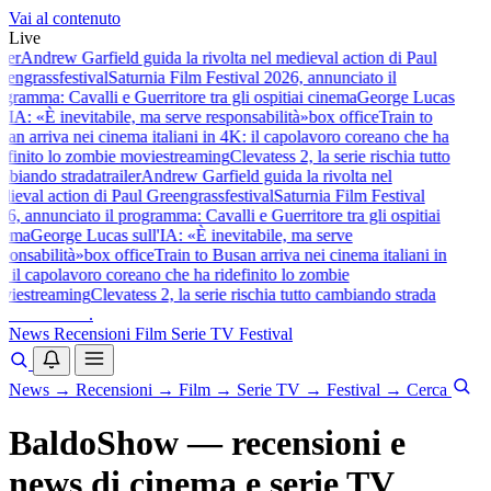
Vai al contenuto
Live
er
Andrew Garfield guida la rivolta nel medieval action di Paul
engrass
festival
Saturnia Film Festival 2026, annunciato il
ramma: Cavalli e Guerritore tra gli ospiti
ai cinema
George Lucas
'IA: «È inevitabile, ma serve responsabilità»
box office
Train to
n arriva nei cinema italiani in 4K: il capolavoro coreano che ha
finito lo zombie movie
streaming
Clevatess 2, la serie rischia tutto
iando strada
trailer
Andrew Garfield guida la rivolta nel
eval action di Paul Greengrass
festival
Saturnia Film Festival
, annunciato il programma: Cavalli e Guerritore tra gli ospiti
ai
ema
George Lucas sull'IA: «È inevitabile, ma serve
onsabilità»
box office
Train to Busan arriva nei cinema italiani in
il capolavoro coreano che ha ridefinito lo zombie
ie
streaming
Clevatess 2, la serie rischia tutto cambiando strada
baldoshow
.
News
Recensioni
Film
Serie TV
Festival
News
→
Recensioni
→
Film
→
Serie TV
→
Festival
→
Cerca
BaldoShow — recensioni e
news di cinema e serie TV