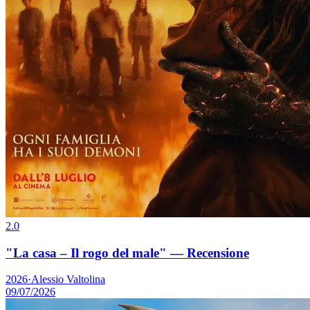
2.0
"La casa – Il rogo del male" — Recensione
2026
·
Alessio Valtolina
09/07/2026