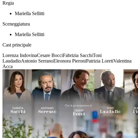
Regia
Mariella Sellitti
Sceneggiatura
Mariella Sellitti
Cast principale
Lorenza Indovina
Cesare Bocci
Fabrizia Sacchi
Toni
Laudadio
Antonio Serrano
Eleonora Pieroni
Patrizia Loreti
Valentina
Acca