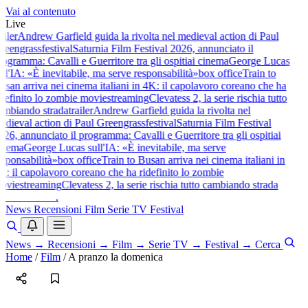
Vai al contenuto
Live
ailer
Andrew Garfield guida la rivolta nel medieval action di Paul
reengrass
festival
Saturnia Film Festival 2026, annunciato il
rogramma: Cavalli e Guerritore tra gli ospiti
ai cinema
George Lucas
ull'IA: «È inevitabile, ma serve responsabilità»
box office
Train to
usan arriva nei cinema italiani in 4K: il capolavoro coreano che ha
idefinito lo zombie movie
streaming
Clevatess 2, la serie rischia tutto
ambiando strada
trailer
Andrew Garfield guida la rivolta nel
edieval action di Paul Greengrass
festival
Saturnia Film Festival
026, annunciato il programma: Cavalli e Guerritore tra gli ospiti
ai
inema
George Lucas sull'IA: «È inevitabile, ma serve
esponsabilità»
box office
Train to Busan arriva nei cinema italiani in
K: il capolavoro coreano che ha ridefinito lo zombie
ovie
streaming
Clevatess 2, la serie rischia tutto cambiando strada
baldoshow
.
News
Recensioni
Film
Serie TV
Festival
News
→
Recensioni
→
Film
→
Serie TV
→
Festival
→
Cerca
Home
/
Film
/
A pranzo la domenica