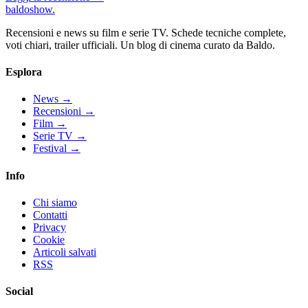
baldoshow
.
Recensioni e news su film e serie TV. Schede tecniche complete,
voti chiari, trailer ufficiali. Un blog di cinema curato da Baldo.
Esplora
News
→
Recensioni
→
Film
→
Serie TV
→
Festival
→
Info
Chi siamo
Contatti
Privacy
Cookie
Articoli salvati
RSS
Social