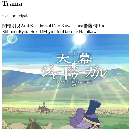
Trama
Cast principale
関根明良
Ami Koshimizu
Hōko Kuwashima
齋藤潤
Hiro
Shimono
Ryota Suzuki
Miyu Irino
Daisuke Namikawa