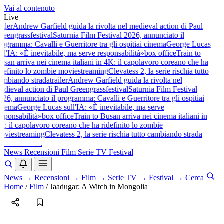
Vai al contenuto
Live
ailer
Andrew Garfield guida la rivolta nel medieval action di Paul
reengrass
festival
Saturnia Film Festival 2026, annunciato il
rogramma: Cavalli e Guerritore tra gli ospiti
ai cinema
George Lucas
ull'IA: «È inevitabile, ma serve responsabilità»
box office
Train to
usan arriva nei cinema italiani in 4K: il capolavoro coreano che ha
idefinito lo zombie movie
streaming
Clevatess 2, la serie rischia tutto
ambiando strada
trailer
Andrew Garfield guida la rivolta nel
edieval action di Paul Greengrass
festival
Saturnia Film Festival
026, annunciato il programma: Cavalli e Guerritore tra gli ospiti
ai
inema
George Lucas sull'IA: «È inevitabile, ma serve
esponsabilità»
box office
Train to Busan arriva nei cinema italiani in
K: il capolavoro coreano che ha ridefinito lo zombie
ovie
streaming
Clevatess 2, la serie rischia tutto cambiando strada
baldoshow
.
News
Recensioni
Film
Serie TV
Festival
News
→
Recensioni
→
Film
→
Serie TV
→
Festival
→
Cerca
Home
/
Film
/
Jaadugar: A Witch in Mongolia