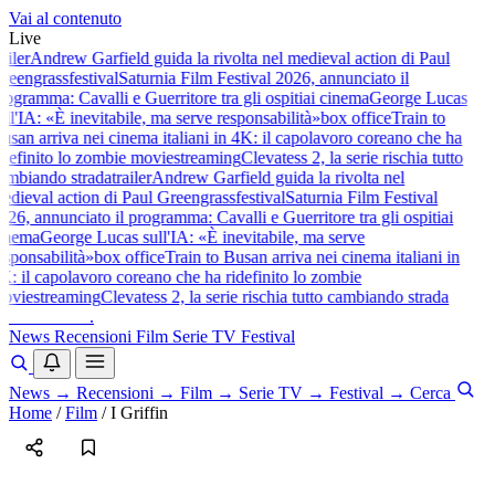
Vai al contenuto
Live
railer
Andrew Garfield guida la rivolta nel medieval action di Paul
reengrass
festival
Saturnia Film Festival 2026, annunciato il
rogramma: Cavalli e Guerritore tra gli ospiti
ai cinema
George Lucas
ull'IA: «È inevitabile, ma serve responsabilità»
box office
Train to
usan arriva nei cinema italiani in 4K: il capolavoro coreano che ha
idefinito lo zombie movie
streaming
Clevatess 2, la serie rischia tutto
ambiando strada
trailer
Andrew Garfield guida la rivolta nel
edieval action di Paul Greengrass
festival
Saturnia Film Festival
026, annunciato il programma: Cavalli e Guerritore tra gli ospiti
ai
inema
George Lucas sull'IA: «È inevitabile, ma serve
esponsabilità»
box office
Train to Busan arriva nei cinema italiani in
K: il capolavoro coreano che ha ridefinito lo zombie
ovie
streaming
Clevatess 2, la serie rischia tutto cambiando strada
baldoshow
.
News
Recensioni
Film
Serie TV
Festival
News
→
Recensioni
→
Film
→
Serie TV
→
Festival
→
Cerca
Home
/
Film
/
I Griffin