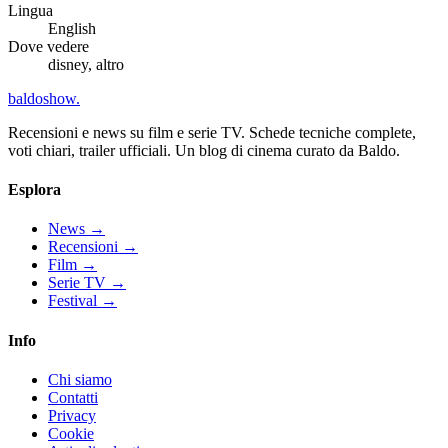
Lingua
English
Dove vedere
disney, altro
baldoshow
.
Recensioni e news su film e serie TV. Schede tecniche complete,
voti chiari, trailer ufficiali. Un blog di cinema curato da Baldo.
Esplora
News
→
Recensioni
→
Film
→
Serie TV
→
Festival
→
Info
Chi siamo
Contatti
Privacy
Cookie