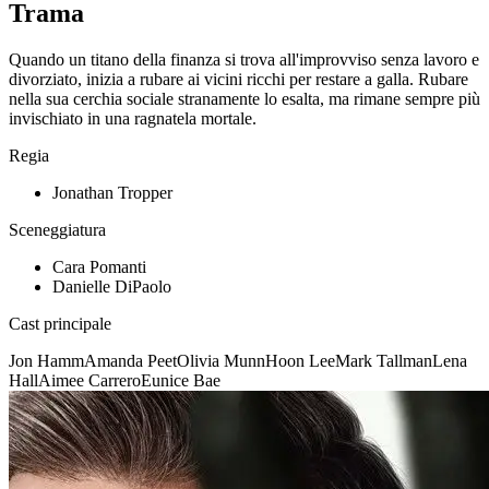
Trama
Quando un titano della finanza si trova all'improvviso senza lavoro e
divorziato, inizia a rubare ai vicini ricchi per restare a galla. Rubare
nella sua cerchia sociale stranamente lo esalta, ma rimane sempre più
invischiato in una ragnatela mortale.
Regia
Jonathan Tropper
Sceneggiatura
Cara Pomanti
Danielle DiPaolo
Cast principale
Jon Hamm
Amanda Peet
Olivia Munn
Hoon Lee
Mark Tallman
Lena
Hall
Aimee Carrero
Eunice Bae