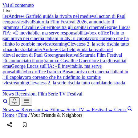
Vai al contenuto
Live
railer
Andrew Garfield guida la rivolta nel medieval action di Paul
reengrass
festival
Saturnia Film Festival 2026, annunciato il
rogramma: Cavalli e Guerritore tra gli ospiti
ai cinema
George Lucas
ull'IA: «È inevitabile, ma serve responsabilità»
box office
Train to
usan arriva nei cinema italiani in 4K: il capolavoro coreano che ha
idefinito lo zombie movie
streaming
Clevatess 2, la serie rischia tutto
ambiando strada
trailer
Andrew Garfield guida la rivolta nel
edieval action di Paul Greengrass
festival
Saturnia Film Festival
026, annunciato il programma: Cavalli e Guerritore tra gli ospiti
ai
inema
George Lucas sull'IA: «È inevitabile, ma serve
esponsabilità»
box office
Train to Busan arriva nei cinema italiani in
K: il capolavoro coreano che ha ridefinito lo zombie
ovie
streaming
Clevatess 2, la serie rischia tutto cambiando strada
baldoshow
.
News
Recensioni
Film
Serie TV
Festival
News
→
Recensioni
→
Film
→
Serie TV
→
Festival
→
Cerca
Home
/
Film
/
Your Friends & Neighbors