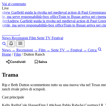
Vai al contenuto
Live
drew Garfield guida la rivolta nel medieval action di Paul Greengrass
f
ile, ma serve responsabilità»
box office
Train to Busan arriva nei cinema
ailer
Andrew Garfield guida la rivolta nel medieval action di Paul Green
itabile, ma serve responsabilità»
box office
Train to Busan arriva nei cin
baldoshow
.
News
Recensioni
Film
Serie TV
Festival
News
→
Recensioni
→
Film
→
Serie TV
→
Festival
→
Cerca
Home
/
Film
/
Dutton Ranch
Condividi
Salva
Trama
Rip e Beth Dutton scommettono tutto su una nuova vita nel Texas merid
ranch rivale privo di scrupoli.
Cast principale
Kelly Reilly
Cole Hauser
Finn Little
Juan Pablo Raba
Jai Courtney
J.R. 