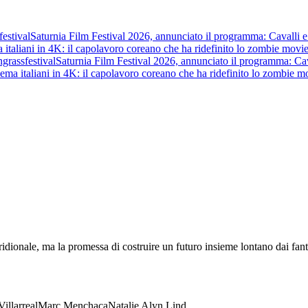
estival
Saturnia Film Festival 2026, annunciato il programma: Cavalli e Gu
 italiani in 4K: il capolavoro coreano che ha ridefinito lo zombie movie
grass
festival
Saturnia Film Festival 2026, annunciato il programma: Cavall
ema italiani in 4K: il capolavoro coreano che ha ridefinito lo zombie mo
ionale, ma la promessa di costruire un futuro insieme lontano dai fant
Villarreal
Marc Menchaca
Natalie Alyn Lind