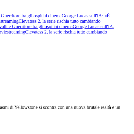
erritore tra gli ospiti
ai cinema
George Lucas sull'IA: «È
streaming
Clevatess 2, la serie rischia tutto cambiando
i e Guerritore tra gli ospiti
ai cinema
George Lucas sull'IA:
vie
streaming
Clevatess 2, la serie rischia tutto cambiando
asmi di Yellowstone si scontra con una nuova brutale realtà e un