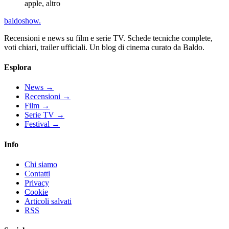
apple, altro
baldoshow
.
Recensioni e news su film e serie TV. Schede tecniche complete,
voti chiari, trailer ufficiali. Un blog di cinema curato da Baldo.
Esplora
News
→
Recensioni
→
Film
→
Serie TV
→
Festival
→
Info
Chi siamo
Contatti
Privacy
Cookie
Articoli salvati
RSS