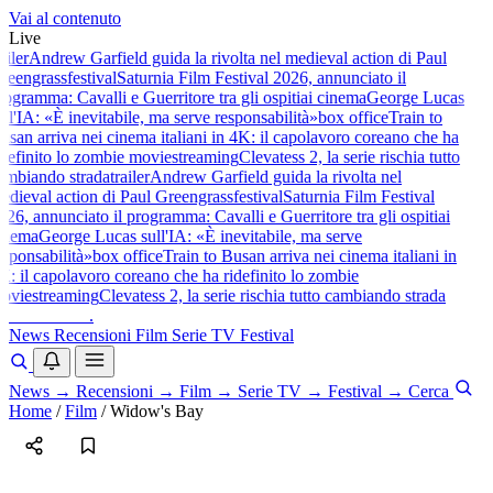
Vai al contenuto
Live
ailer
Andrew Garfield guida la rivolta nel medieval action di Paul
reengrass
festival
Saturnia Film Festival 2026, annunciato il
rogramma: Cavalli e Guerritore tra gli ospiti
ai cinema
George Lucas
ull'IA: «È inevitabile, ma serve responsabilità»
box office
Train to
usan arriva nei cinema italiani in 4K: il capolavoro coreano che ha
idefinito lo zombie movie
streaming
Clevatess 2, la serie rischia tutto
ambiando strada
trailer
Andrew Garfield guida la rivolta nel
edieval action di Paul Greengrass
festival
Saturnia Film Festival
026, annunciato il programma: Cavalli e Guerritore tra gli ospiti
ai
inema
George Lucas sull'IA: «È inevitabile, ma serve
esponsabilità»
box office
Train to Busan arriva nei cinema italiani in
K: il capolavoro coreano che ha ridefinito lo zombie
ovie
streaming
Clevatess 2, la serie rischia tutto cambiando strada
baldoshow
.
News
Recensioni
Film
Serie TV
Festival
News
→
Recensioni
→
Film
→
Serie TV
→
Festival
→
Cerca
Home
/
Film
/
Widow's Bay