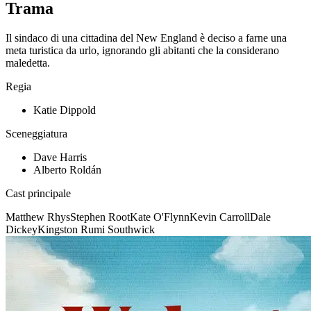
Trama
Il sindaco di una cittadina del New England è deciso a farne una
meta turistica da urlo, ignorando gli abitanti che la considerano
maledetta.
Regia
Katie Dippold
Sceneggiatura
Dave Harris
Alberto Roldán
Cast principale
Matthew Rhys
Stephen Root
Kate O'Flynn
Kevin Carroll
Dale
Dickey
Kingston Rumi Southwick