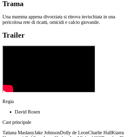
Trama
Una mamma appena divorziata si ritrova invischiata in una
pericolosa rete di ricatti, omicidi e calcio giovanile.
Trailer
Regia
David Rosen
Cast principale
Tatiana Maslany
Jake Johnson
Dolly de Leon
Charlie Hall
Kiarra