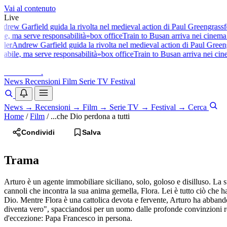
Vai al contenuto
Live
drew Garfield guida la rivolta nel medieval action di Paul Greengrass
fe
ile, ma serve responsabilità»
box office
Train to Busan arriva nei cinema 
iler
Andrew Garfield guida la rivolta nel medieval action di Paul Greeng
tabile, ma serve responsabilità»
box office
Train to Busan arriva nei cine
baldoshow
.
News
Recensioni
Film
Serie TV
Festival
News
→
Recensioni
→
Film
→
Serie TV
→
Festival
→
Cerca
Home
/
Film
/
...che Dio perdona a tutti
Condividi
Salva
Trama
Arturo è un agente immobiliare siciliano, solo, goloso e disilluso. La s
cannoli che incontra la sua anima gemella, Flora. Lei è tutto ciò che h
Dio. Mentre Flora è una cattolica devota e fervente, Arturo ha abband
diventa vero", spacciandosi per un uomo dalle profonde convinzioni rel
d'eccezione: Papa Francesco in persona.