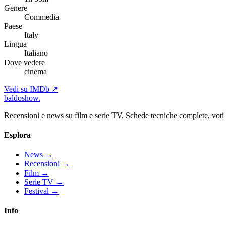
Genere
Commedia
Paese
Italy
Lingua
Italiano
Dove vedere
cinema
Vedi su IMDb ↗
baldoshow
.
Recensioni e news su film e serie TV. Schede tecniche complete, voti ch
Esplora
News
→
Recensioni
→
Film
→
Serie TV
→
Festival
→
Info