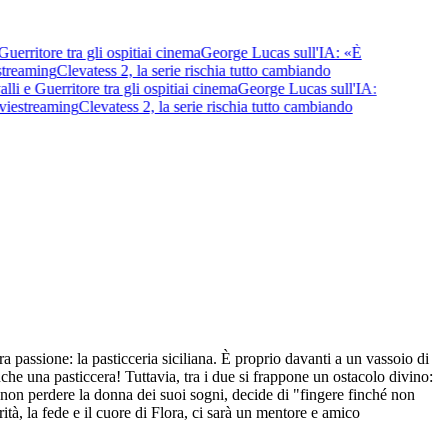
rritore tra gli ospiti
ai cinema
George Lucas sull'IA: «È
treaming
Clevatess 2, la serie rischia tutto cambiando
 e Guerritore tra gli ospiti
ai cinema
George Lucas sull'IA:
ie
streaming
Clevatess 2, la serie rischia tutto cambiando
a passione: la pasticceria siciliana. È proprio davanti a un vassoio di
che una pasticcera! Tuttavia, tra i due si frappone un ostacolo divino:
non perdere la donna dei suoi sogni, decide di "fingere finché non
à, la fede e il cuore di Flora, ci sarà un mentore e amico