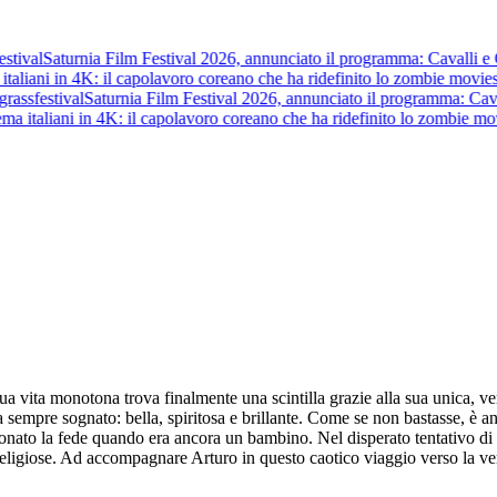
stival
Saturnia Film Festival 2026, annunciato il programma: Cavalli e Gue
italiani in 4K: il capolavoro coreano che ha ridefinito lo zombie movie
s
rass
festival
Saturnia Film Festival 2026, annunciato il programma: Cavalli
ma italiani in 4K: il capolavoro coreano che ha ridefinito lo zombie mov
ua vita monotona trova finalmente una scintilla grazie alla sua unica, ver
a sempre sognato: bella, spiritosa e brillante. Come se non bastasse, è an
onato la fede quando era ancora un bambino. Nel disperato tentativo di 
igiose. Ad accompagnare Arturo in questo caotico viaggio verso la verit