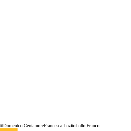
ti
Domenico Centamore
Francesca Lozito
Lollo Franco