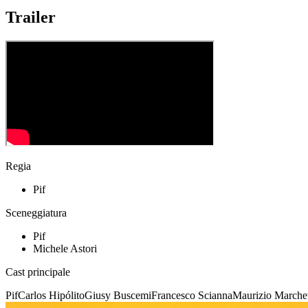
Trailer
Regia
Pif
Sceneggiatura
Pif
Michele Astori
Cast principale
Pif
Carlos Hipólito
Giusy Buscemi
Francesco Scianna
Maurizio Marchet