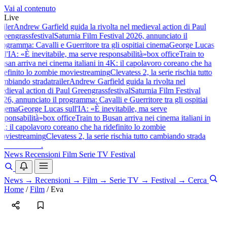
Vai al contenuto
Live
ailer
Andrew Garfield guida la rivolta nel medieval action di Paul
reengrass
festival
Saturnia Film Festival 2026, annunciato il
rogramma: Cavalli e Guerritore tra gli ospiti
ai cinema
George Lucas
ull'IA: «È inevitabile, ma serve responsabilità»
box office
Train to
usan arriva nei cinema italiani in 4K: il capolavoro coreano che ha
idefinito lo zombie movie
streaming
Clevatess 2, la serie rischia tutto
ambiando strada
trailer
Andrew Garfield guida la rivolta nel
edieval action di Paul Greengrass
festival
Saturnia Film Festival
026, annunciato il programma: Cavalli e Guerritore tra gli ospiti
ai
inema
George Lucas sull'IA: «È inevitabile, ma serve
esponsabilità»
box office
Train to Busan arriva nei cinema italiani in
K: il capolavoro coreano che ha ridefinito lo zombie
ovie
streaming
Clevatess 2, la serie rischia tutto cambiando strada
baldoshow
.
News
Recensioni
Film
Serie TV
Festival
News
→
Recensioni
→
Film
→
Serie TV
→
Festival
→
Cerca
Home
/
Film
/
Eva