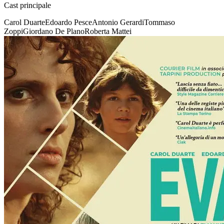
Cast principale
Carol Duarte
Edoardo Pesce
Antonio Gerardi
Tommaso
Zoppi
Giordano De Plano
Roberta Mattei