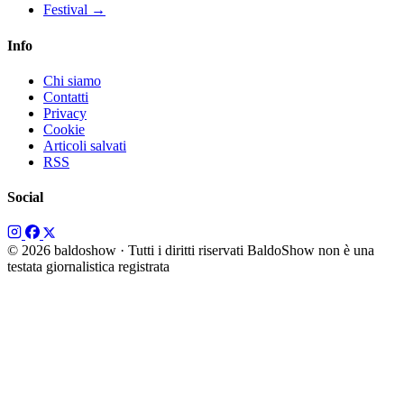
Festival
→
Info
Chi siamo
Contatti
Privacy
Cookie
Articoli salvati
RSS
Social
© 2026 baldoshow · Tutti i diritti riservati
BaldoShow non è una
testata giornalistica registrata