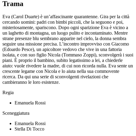
Trama
Eva (Carol Duarte) è un’affascinante quarantenne. Gira per la città
cercando uomini: padri con bimbi piccoli, che la seguono e poi,
misteriosamente, spariscono. Dopo ogni sparizione Eva è vicino a
un laghetto di montagna, un luogo pulito e incontaminato. Mentre
strane presenze blu sembrano apparire nel cielo, la donna sembra
seguire una missione precisa. L’incontro improvviso con Giacomo
(Edoardo Pesce), un apicoltore vedovo che vive in una fattoria
isolata, e con suo figlio Nicola (Tommaso Zoppi), sconvolgerà i suoi
piani. È proprio il bambino, subito legatissimo a lei, a chiederle
aiuto: vuole rivedere la madre, di cui non ricorda nulla. Eva sente un
crescente legame con Nicola e lo aiuta nella sua commovente
ricerca. Da qui una serie di sconvolgenti rivelazioni che
cambieranno le loro esistenze.
Regia
Emanuela Rossi
Sceneggiatura
Emanuela Rossi
Stella Di Tocco