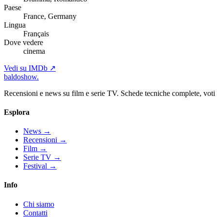
Paese
France, Germany
Lingua
Français
Dove vedere
cinema
Vedi su IMDb ↗
baldoshow
.
Recensioni e news su film e serie TV. Schede tecniche complete, voti ch
Esplora
News
→
Recensioni
→
Film
→
Serie TV
→
Festival
→
Info
Chi siamo
Contatti