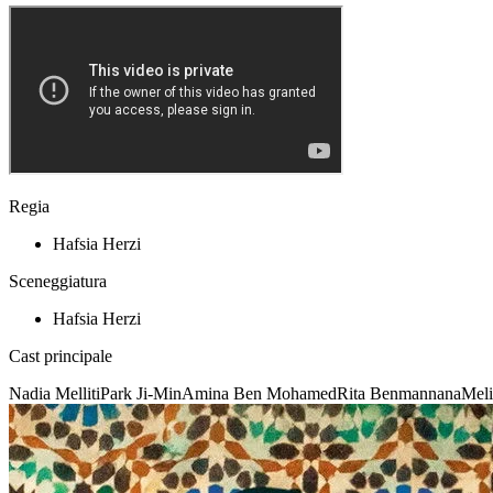
Regia
Hafsia Herzi
Sceneggiatura
Hafsia Herzi
Cast principale
Nadia Melliti
Park Ji-Min
Amina Ben Mohamed
Rita Benmannana
Meli