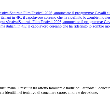
stival
Saturnia Film Festival 2026, annunciato il programma: Cavalli e Gue
italiani in 4K: il capolavoro coreano che ha ridefinito lo zombie movie
s
rass
festival
Saturnia Film Festival 2026, annunciato il programma: Cavalli
ma italiani in 4K: il capolavoro coreano che ha ridefinito lo zombie mov
musulmana. Cresciuta tra affetto familiare e tradizioni, affronta il delicat
pria identità nel tentativo di conciliare cuore, amore e devozione.