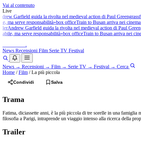
Vai al contenuto
Live
drew Garfield guida la rivolta nel medieval action di Paul Greengrass
fe
ile, ma serve responsabilità»
box office
Train to Busan arriva nei cinema 
iler
Andrew Garfield guida la rivolta nel medieval action di Paul Greeng
tabile, ma serve responsabilità»
box office
Train to Busan arriva nei cine
baldoshow
.
News
Recensioni
Film
Serie TV
Festival
News
→
Recensioni
→
Film
→
Serie TV
→
Festival
→
Cerca
Home
/
Film
/
La più piccola
Condividi
Salva
Trama
Fatima, diciassette anni, è la più piccola di tre sorelle in una famiglia 
filosofia a Parigi, intraprende un viaggio intenso alla ricerca della pro
Trailer