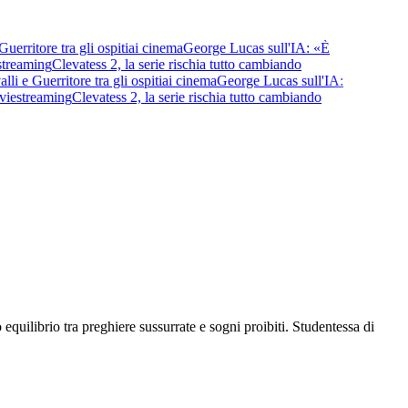
rritore tra gli ospiti
ai cinema
George Lucas sull'IA: «È
treaming
Clevatess 2, la serie rischia tutto cambiando
 e Guerritore tra gli ospiti
ai cinema
George Lucas sull'IA:
ie
streaming
Clevatess 2, la serie rischia tutto cambiando
o equilibrio tra preghiere sussurrate e sogni proibiti. Studentessa di