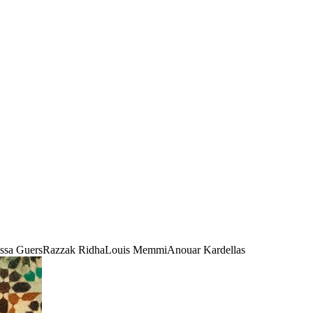
ssa Guers
Razzak Ridha
Louis Memmi
Anouar Kardellas