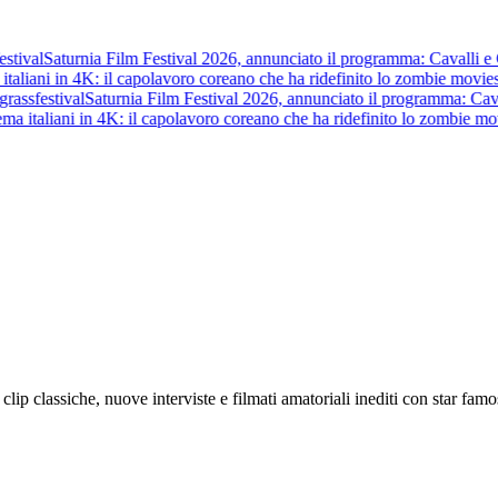
stival
Saturnia Film Festival 2026, annunciato il programma: Cavalli e Gue
italiani in 4K: il capolavoro coreano che ha ridefinito lo zombie movie
s
rass
festival
Saturnia Film Festival 2026, annunciato il programma: Cavalli
ma italiani in 4K: il capolavoro coreano che ha ridefinito lo zombie mov
lip classiche, nuove interviste e filmati amatoriali inediti con star famo