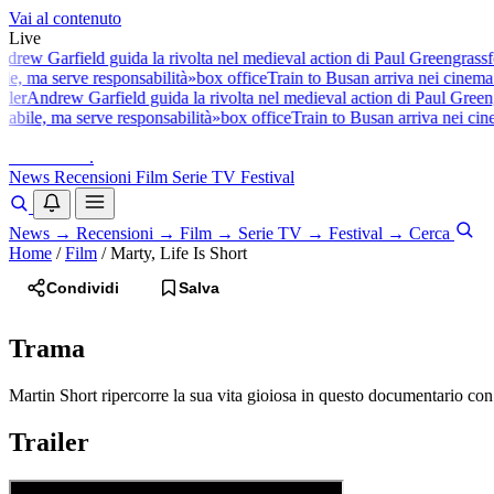
Vai al contenuto
Live
drew Garfield guida la rivolta nel medieval action di Paul Greengrass
fe
ile, ma serve responsabilità»
box office
Train to Busan arriva nei cinema 
iler
Andrew Garfield guida la rivolta nel medieval action di Paul Greeng
tabile, ma serve responsabilità»
box office
Train to Busan arriva nei cine
baldoshow
.
News
Recensioni
Film
Serie TV
Festival
News
→
Recensioni
→
Film
→
Serie TV
→
Festival
→
Cerca
Home
/
Film
/
Marty, Life Is Short
Condividi
Salva
Trama
Martin Short ripercorre la sua vita gioiosa in questo documentario con c
Trailer