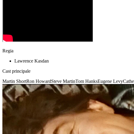
Regia
Lawrence Kasdan
Cast principale
Martin Short
Ron Howard
Steve Martin
Tom Hanks
Eugene Levy
Cathe