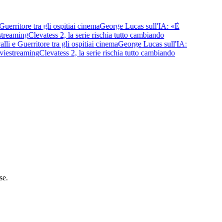
rritore tra gli ospiti
ai cinema
George Lucas sull'IA: «È
treaming
Clevatess 2, la serie rischia tutto cambiando
 e Guerritore tra gli ospiti
ai cinema
George Lucas sull'IA:
ie
streaming
Clevatess 2, la serie rischia tutto cambiando
se.