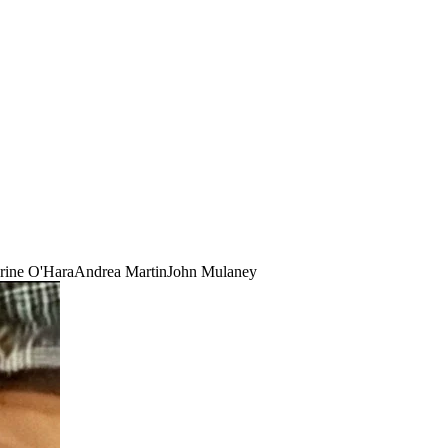
rine O'Hara
Andrea Martin
John Mulaney