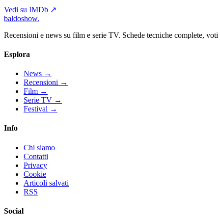
Vedi su IMDb ↗
baldoshow
.
Recensioni e news su film e serie TV. Schede tecniche complete, voti ch
Esplora
News
→
Recensioni
→
Film
→
Serie TV
→
Festival
→
Info
Chi siamo
Contatti
Privacy
Cookie
Articoli salvati
RSS
Social