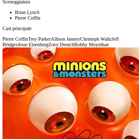
Sceneggiatura
Brian Lynch
Pierre Coffin
Cast principale
Pierre Coffin
Trey Parker
Allison Janney
Christoph Waltz
Jeff
Bridges
Jesse Eisenberg
Zoey Deutch
Bobby Moynihan