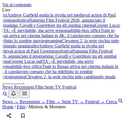
Vai al contenuto
Live
ailer
Andrew Garfield guida la rivolta nel medieval action di Paul
reengrass
festival
Saturnia Film Festival 2026, annunciato il
ogramma: Cavalli e Guerritore tra gli ospiti
ai cinema
George Lucas
ll'IA: «È inevitabile, ma serve responsabilità»
box office
Train to
usan arriva nei cinema italiani in 4K: il capolavoro coreano che ha
idefinito lo zombie movie
streaming
Clevatess 2, la serie rischia tutto
ambiando strada
trailer
Andrew Garfield guida la rivolta nel
edieval action di Paul Greengrass
festival
Saturnia Film Festival
26, annunciato il programma: Cavalli e Guerritore tra gli ospiti
ai
inema
George Lucas sull'IA: «È inevitabile, ma serve
esponsabilità»
box office
Train to Busan arriva nei cinema italiani in
K: il capolavoro coreano che ha ridefinito lo zombie
ovie
streaming
Clevatess 2, la serie rischia tutto cambiando strada
baldoshow
.
News
Recensioni
Film
Serie TV
Festival
News
→
Recensioni
→
Film
→
Serie TV
→
Festival
→
Cerca
Home
/
Film
/
Minions & Monsters