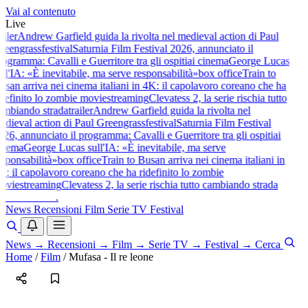
Vai al contenuto
Live
ailer
Andrew Garfield guida la rivolta nel medieval action di Paul
reengrass
festival
Saturnia Film Festival 2026, annunciato il
rogramma: Cavalli e Guerritore tra gli ospiti
ai cinema
George Lucas
ull'IA: «È inevitabile, ma serve responsabilità»
box office
Train to
usan arriva nei cinema italiani in 4K: il capolavoro coreano che ha
idefinito lo zombie movie
streaming
Clevatess 2, la serie rischia tutto
ambiando strada
trailer
Andrew Garfield guida la rivolta nel
edieval action di Paul Greengrass
festival
Saturnia Film Festival
026, annunciato il programma: Cavalli e Guerritore tra gli ospiti
ai
inema
George Lucas sull'IA: «È inevitabile, ma serve
esponsabilità»
box office
Train to Busan arriva nei cinema italiani in
K: il capolavoro coreano che ha ridefinito lo zombie
ovie
streaming
Clevatess 2, la serie rischia tutto cambiando strada
baldoshow
.
News
Recensioni
Film
Serie TV
Festival
News
→
Recensioni
→
Film
→
Serie TV
→
Festival
→
Cerca
Home
/
Film
/
Mufasa - Il re leone