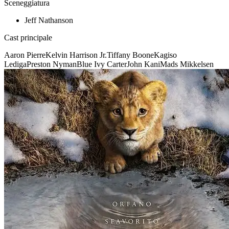
Sceneggiatura
Jeff Nathanson
Cast principale
Aaron Pierre
Kelvin Harrison Jr.
Tiffany Boone
Kagiso
Lediga
Preston Nyman
Blue Ivy Carter
John Kani
Mads Mikkelsen