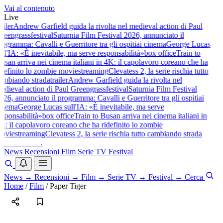
Vai al contenuto
Live
ailer
Andrew Garfield guida la rivolta nel medieval action di Paul
reengrass
festival
Saturnia Film Festival 2026, annunciato il
rogramma: Cavalli e Guerritore tra gli ospiti
ai cinema
George Lucas
ull'IA: «È inevitabile, ma serve responsabilità»
box office
Train to
usan arriva nei cinema italiani in 4K: il capolavoro coreano che ha
idefinito lo zombie movie
streaming
Clevatess 2, la serie rischia tutto
ambiando strada
trailer
Andrew Garfield guida la rivolta nel
edieval action di Paul Greengrass
festival
Saturnia Film Festival
026, annunciato il programma: Cavalli e Guerritore tra gli ospiti
ai
inema
George Lucas sull'IA: «È inevitabile, ma serve
esponsabilità»
box office
Train to Busan arriva nei cinema italiani in
K: il capolavoro coreano che ha ridefinito lo zombie
ovie
streaming
Clevatess 2, la serie rischia tutto cambiando strada
baldoshow
.
News
Recensioni
Film
Serie TV
Festival
News
→
Recensioni
→
Film
→
Serie TV
→
Festival
→
Cerca
Home
/
Film
/
Paper Tiger