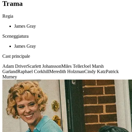
Trama
Regia
James Gray
Sceneggiatura
James Gray
Cast principale
Adam Driver
Scarlett Johansson
Miles Teller
Joel Marsh
Garland
Raphael Corkhill
Meredith Holzman
Cindy Katz
Patrick
Murney