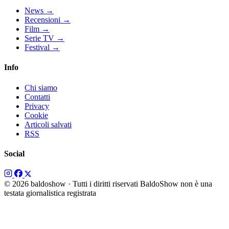
News
→
Recensioni
→
Film
→
Serie TV
→
Festival
→
Info
Chi siamo
Contatti
Privacy
Cookie
Articoli salvati
RSS
Social
© 2026 baldoshow · Tutti i diritti riservati
BaldoShow non è una
testata giornalistica registrata