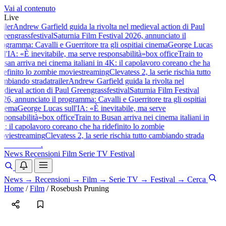
Vai al contenuto
Live
ailer
Andrew Garfield guida la rivolta nel medieval action di Paul
reengrass
festival
Saturnia Film Festival 2026, annunciato il
rogramma: Cavalli e Guerritore tra gli ospiti
ai cinema
George Lucas
ull'IA: «È inevitabile, ma serve responsabilità»
box office
Train to
usan arriva nei cinema italiani in 4K: il capolavoro coreano che ha
idefinito lo zombie movie
streaming
Clevatess 2, la serie rischia tutto
ambiando strada
trailer
Andrew Garfield guida la rivolta nel
edieval action di Paul Greengrass
festival
Saturnia Film Festival
026, annunciato il programma: Cavalli e Guerritore tra gli ospiti
ai
inema
George Lucas sull'IA: «È inevitabile, ma serve
esponsabilità»
box office
Train to Busan arriva nei cinema italiani in
K: il capolavoro coreano che ha ridefinito lo zombie
ovie
streaming
Clevatess 2, la serie rischia tutto cambiando strada
baldoshow
.
News
Recensioni
Film
Serie TV
Festival
News
→
Recensioni
→
Film
→
Serie TV
→
Festival
→
Cerca
Home
/
Film
/
Rosebush Pruning