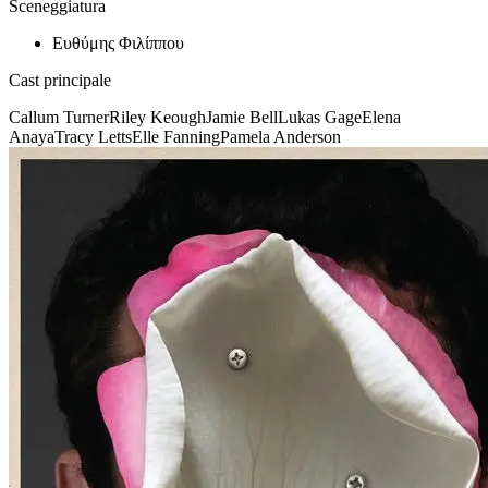
Sceneggiatura
Ευθύμης Φιλίππου
Cast principale
Callum Turner
Riley Keough
Jamie Bell
Lukas Gage
Elena
Anaya
Tracy Letts
Elle Fanning
Pamela Anderson