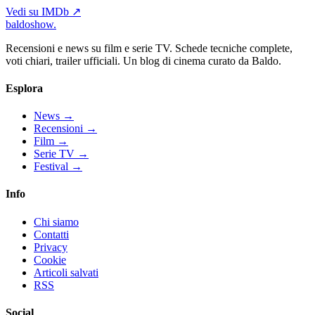
Vedi su IMDb ↗
baldoshow
.
Recensioni e news su film e serie TV. Schede tecniche complete,
voti chiari, trailer ufficiali. Un blog di cinema curato da Baldo.
Esplora
News
→
Recensioni
→
Film
→
Serie TV
→
Festival
→
Info
Chi siamo
Contatti
Privacy
Cookie
Articoli salvati
RSS
Social