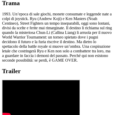
Trama
1993. Un’epoca di sale giochi, monete consumate e leggende nate a
colpi di joystick. Ryu (Andrew Koji) e Ken Masters (Noah
Centineo), Street Fighters un tempo inseparabili, oggi sono lontani,
divisi da scelte e ferite mai rimarginate. Il destino li richiama sul ring
quando la misteriosa Chun-Li (Callina Liang) li arruola per il nuovo
World Warrior Tournament: un torneo spietato dove i pugni
decidono il futuro e la furia riscrive il destino. Ma dietro lo
spettacolo della battle royale si muove un’ombra. Una cospirazione
letale che costringerà Ryu e Ken non solo a combattere tra loro, ma
a guardare in faccia i demoni del passato. Perché qui non esistono
seconde possibilità: se perdi, è GAME OVER.
Trailer