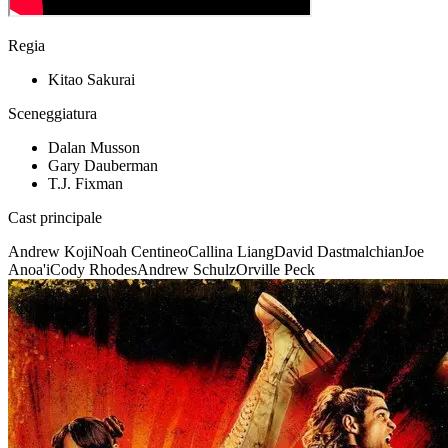
Regia
Kitao Sakurai
Sceneggiatura
Dalan Musson
Gary Dauberman
T.J. Fixman
Cast principale
Andrew Koji
Noah Centineo
Callina Liang
David Dastmalchian
Joe
Anoa'i
Cody Rhodes
Andrew Schulz
Orville Peck