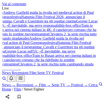
Vai al contenuto
Live
ler
Andrew Garfield guida la rivolta nel medieval action di Paul
engrass
festival
Saturnia Film Festival 2026, annunciato il
ramma: Cavalli e Guerritore tra gli ospiti
ai cinema
George Lucas
'IA: «È inevitabile, ma serve responsabilità»
box office
Train to
an arriva nei cinema italiani in 4K: il capolavoro coreano che ha
efinito lo zombie movie
streaming
Clevatess 2, la serie rischia tutto
biando strada
trailer
Andrew Garfield guida la rivolta nel
ieval action di Paul Greengrass
festival
Saturnia Film Festival
, annunciato il programma: Cavalli e Guerritore tra gli ospiti
ai
ema
George Lucas sull'IA: «È inevitabile, ma serve
ponsabilità»
box office
Train to Busan arriva nei cinema italiani in
 il capolavoro coreano che ha ridefinito lo zombie
ie
streaming
Clevatess 2, la serie rischia tutto cambiando strada
baldoshow
.
News
Recensioni
Film
Serie TV
Festival
News
→
Recensioni
→
Film
→
Serie TV
→
Festival
→
Cerca
Home
/
Film
/
Street Fighter