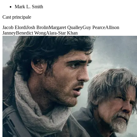
Mark L. Smith
Cast principale
Jacob Elordi
Josh Brolin
Margaret Qualley
Guy Pearce
Allison
Janney
Benedict Wong
Alara-Star Khan