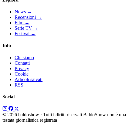
News
→
Recensioni
→
Film
→
Serie TV
→
Festival
→
Info
Chi siamo
Contatti
Privacy
Cookie
Articoli salvati
RSS
Social
© 2026 baldoshow · Tutti i diritti riservati
BaldoShow non è una
testata giornalistica registrata