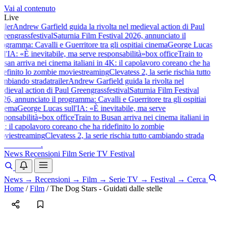
Vai al contenuto
Live
ailer
Andrew Garfield guida la rivolta nel medieval action di Paul
reengrass
festival
Saturnia Film Festival 2026, annunciato il
rogramma: Cavalli e Guerritore tra gli ospiti
ai cinema
George Lucas
ull'IA: «È inevitabile, ma serve responsabilità»
box office
Train to
usan arriva nei cinema italiani in 4K: il capolavoro coreano che ha
idefinito lo zombie movie
streaming
Clevatess 2, la serie rischia tutto
ambiando strada
trailer
Andrew Garfield guida la rivolta nel
edieval action di Paul Greengrass
festival
Saturnia Film Festival
026, annunciato il programma: Cavalli e Guerritore tra gli ospiti
ai
inema
George Lucas sull'IA: «È inevitabile, ma serve
esponsabilità»
box office
Train to Busan arriva nei cinema italiani in
K: il capolavoro coreano che ha ridefinito lo zombie
ovie
streaming
Clevatess 2, la serie rischia tutto cambiando strada
baldoshow
.
News
Recensioni
Film
Serie TV
Festival
News
→
Recensioni
→
Film
→
Serie TV
→
Festival
→
Cerca
Home
/
Film
/
The Dog Stars - Guidati dalle stelle