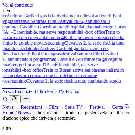
Vai al contenuto
Live
ler
Andrew Garfield guida la rivolta nel medieval action di Paul
eengrass
festival
Saturnia Film Festival 2026, annunciato il
gramma: Cavalli e Guerritore tra gli ospiti
ai cinema
George Lucas
l'IA: «È inevitabile, ma serve responsabilità»
box office
Train to
an arriva nei cinema italiani in 4K: il capolavoro coreano che ha
efinito lo zombie movie
streaming
Clevatess 2, la serie rischia tutto
biando strada
trailer
Andrew Garfield guida la rivolta nel
ieval action di Paul Greengrass
festival
Saturnia Film Festival
6, annunciato il programma: Cavalli e Guerritore tra gli ospiti
ai
nema
George Lucas sull'IA: «È inevitabile, ma serve
ponsabilità»
box office
Train to Busan arriva nei cinema italiani in
 il capolavoro coreano che ha ridefinito lo zombie
vie
streaming
Clevatess 2, la serie rischia tutto cambiando strada
baldoshow
.
News
Recensioni
Film
Serie TV
Festival
News
→
Recensioni
→
Film
→
Serie TV
→
Festival
→
Cerca
Home
/
News
/
"The Creator": Il trailer e il poster svelano il thriller
d'azione epico che arriverà a settembre
altro