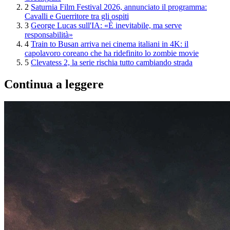
2
Saturnia Film Festival 2026, annunciato il programma:
Cavalli e Guerritore tra gli ospiti
3
George Lucas sull'IA: «È inevitabile, ma serve
responsabilità»
4
Train to Busan arriva nei cinema italiani in 4K: il
capolavoro coreano che ha ridefinito lo zombie movie
5
Clevatess 2, la serie rischia tutto cambiando strada
Continua a leggere