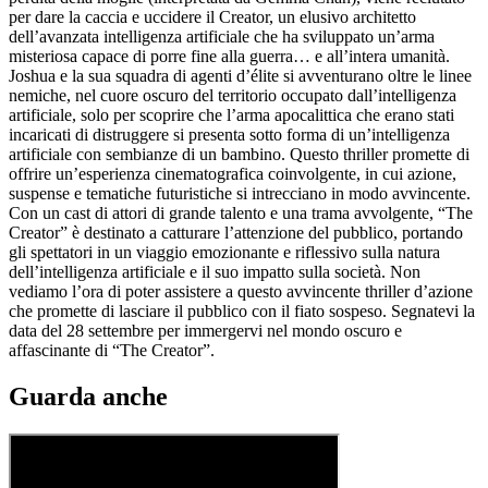
per dare la caccia e uccidere il Creator, un elusivo architetto
dell’avanzata intelligenza artificiale che ha sviluppato un’arma
misteriosa capace di porre fine alla guerra… e all’intera umanità.
Joshua e la sua squadra di agenti d’élite si avventurano oltre le linee
nemiche, nel cuore oscuro del territorio occupato dall’intelligenza
artificiale, solo per scoprire che l’arma apocalittica che erano stati
incaricati di distruggere si presenta sotto forma di un’intelligenza
artificiale con sembianze di un bambino. Questo thriller promette di
offrire un’esperienza cinematografica coinvolgente, in cui azione,
suspense e tematiche futuristiche si intrecciano in modo avvincente.
Con un cast di attori di grande talento e una trama avvolgente, “The
Creator” è destinato a catturare l’attenzione del pubblico, portando
gli spettatori in un viaggio emozionante e riflessivo sulla natura
dell’intelligenza artificiale e il suo impatto sulla società. Non
vediamo l’ora di poter assistere a questo avvincente thriller d’azione
che promette di lasciare il pubblico con il fiato sospeso. Segnatevi la
data del 28 settembre per immergervi nel mondo oscuro e
affascinante di “The Creator”.
Guarda anche