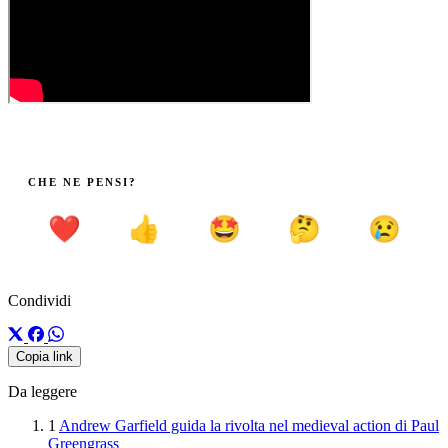
CHE NE PENSI?
❤️
👍
🤩
🤔
😢
Condividi
Copia link
Da leggere
1
Andrew Garfield guida la rivolta nel medieval action di Paul
Greengrass