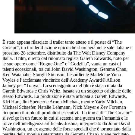
È stato appena rilasciato il trailer tanto atteso e il poster di “The
Creator”, un thriller d’azione epico che sbarcherà nelle sale italiane il
prossimo 28 settembre, distribuito da The Walt Disney Company
Italia. Il film, diretto dal rinomato regista Gareth Edwards, noto per
le sue opere come “Rogue One” e “Godzilla”, vanta un cast di
talenti eccezionali, tra cui John David Washington, Gemma Chan,
Ken Watanabe, Sturgill Simpson, l’esordiente Madeleine Yuna
Voyles e l’acclamata vincitrice dell’Academy Award® Allison
Janney per “Tonya”. La sceneggiatura del film è stata curata da
Gareth Edwards e Chris Weitz, basata su un soggetto originale dello
stesso Edwards. La produzione è stata affidata a Gareth Edwards,
Kiri Hart, Jim Spencer e Arnon Milchan, mentre Yariv Milchan,
Michael Schaefer, Natalie Lehmann, Nick Meyer e Zev Foreman
ricoprono il ruolo di produttori esecutivi.
La trama di “The Creator”
si svolge in un futuro in cui si scatena una guerra tra l’umanità e le
forze dell’intelligenza artificiale. Joshua, interpretato da John David
Washington, un ex agente delle forze speciali che è tormentato dalla
perdita della moglie (interpretata da Gemma Chan), viene reclutato