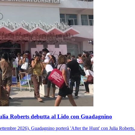
Julia Roberts debutta al Lido con Guadagnino
ettembre 2026). Guadagnino porterà 'After the Hunt' con Julia Roberts. 