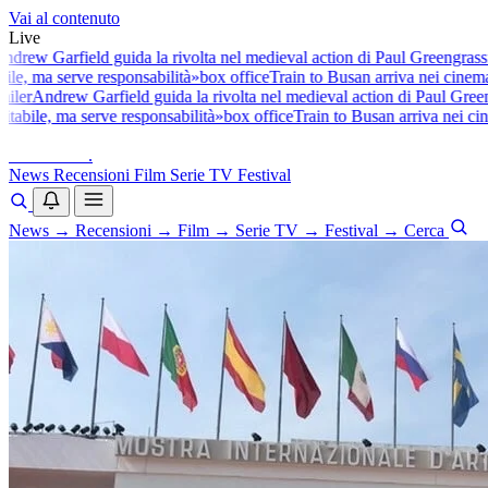
Vai al contenuto
Live
drew Garfield guida la rivolta nel medieval action di Paul Greengrass
f
ile, ma serve responsabilità»
box office
Train to Busan arriva nei cinema 
iler
Andrew Garfield guida la rivolta nel medieval action di Paul Green
tabile, ma serve responsabilità»
box office
Train to Busan arriva nei cine
baldoshow
.
News
Recensioni
Film
Serie TV
Festival
News
→
Recensioni
→
Film
→
Serie TV
→
Festival
→
Cerca