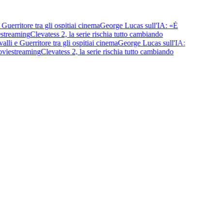
rritore tra gli ospiti
ai cinema
George Lucas sull'IA: «È
treaming
Clevatess 2, la serie rischia tutto cambiando
 e Guerritore tra gli ospiti
ai cinema
George Lucas sull'IA:
vie
streaming
Clevatess 2, la serie rischia tutto cambiando