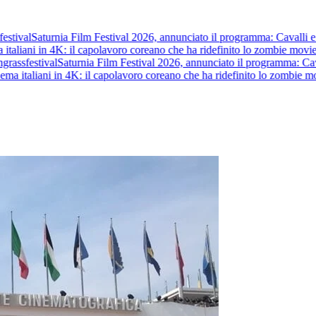
estival
Saturnia Film Festival 2026, annunciato il programma: Cavalli e Gue
italiani in 4K: il capolavoro coreano che ha ridefinito lo zombie movie
s
grass
festival
Saturnia Film Festival 2026, annunciato il programma: Cavalli
ma italiani in 4K: il capolavoro coreano che ha ridefinito lo zombie mo