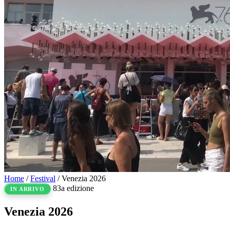
Home
/
Festival
/
Venezia 2026
83a edizione
IN ARRIVO
Venezia
2026