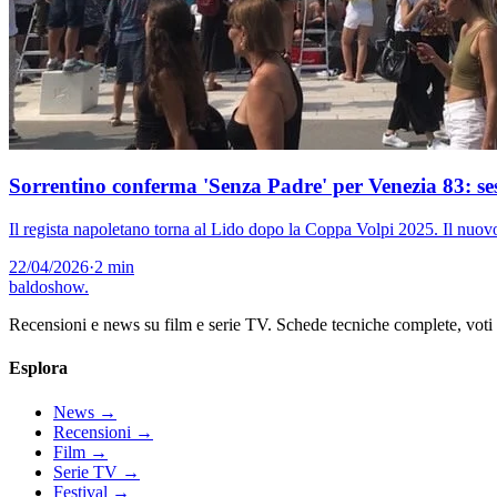
Sorrentino conferma 'Senza Padre' per Venezia 83: ses
Il regista napoletano torna al Lido dopo la Coppa Volpi 2025. Il nuov
22/04/2026
·
2 min
baldoshow
.
Recensioni e news su film e serie TV. Schede tecniche complete, voti ch
Esplora
News
→
Recensioni
→
Film
→
Serie TV
→
Festival
→