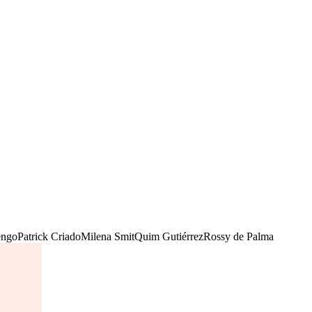
engo
Patrick Criado
Milena Smit
Quim Gutiérrez
Rossy de Palma