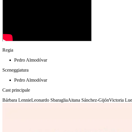
Regia
Pedro Almodóvar
Sceneggiatura
Pedro Almodóvar
Cast principale
Bárbara Lennie
Leonardo Sbaraglia
Aitana Sánchez-Gijón
Victoria Lu