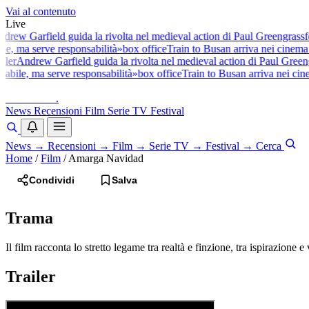
Vai al contenuto
Live
drew Garfield guida la rivolta nel medieval action di Paul Greengrass
fe
ile, ma serve responsabilità»
box office
Train to Busan arriva nei cinema 
iler
Andrew Garfield guida la rivolta nel medieval action di Paul Greeng
tabile, ma serve responsabilità»
box office
Train to Busan arriva nei cine
baldoshow
.
News
Recensioni
Film
Serie TV
Festival
News
→
Recensioni
→
Film
→
Serie TV
→
Festival
→
Cerca
Home
/
Film
/
Amarga Navidad
Condividi
Salva
Trama
Il film racconta lo stretto legame tra realtà e finzione, tra ispirazione e 
Trailer