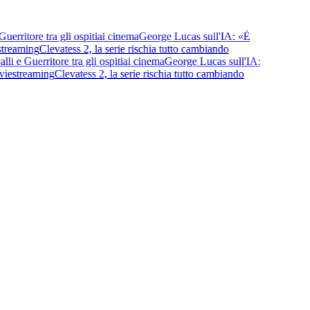
rritore tra gli ospiti
ai cinema
George Lucas sull'IA: «È
treaming
Clevatess 2, la serie rischia tutto cambiando
 e Guerritore tra gli ospiti
ai cinema
George Lucas sull'IA:
ie
streaming
Clevatess 2, la serie rischia tutto cambiando