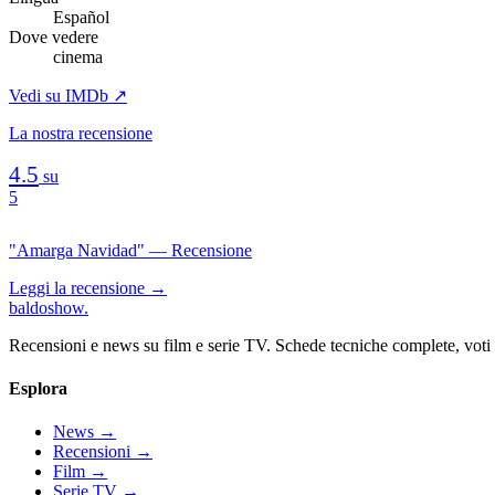
Español
Dove vedere
cinema
Vedi su IMDb ↗
La nostra recensione
4.5
su
5
"Amarga Navidad" — Recensione
Leggi la recensione →
baldoshow
.
Recensioni e news su film e serie TV. Schede tecniche complete, voti ch
Esplora
News
→
Recensioni
→
Film
→
Serie TV
→