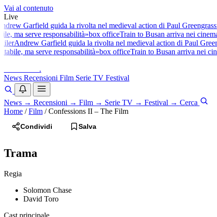
Vai al contenuto
Live
ndrew Garfield guida la rivolta nel medieval action di Paul Greengrass
bile, ma serve responsabilità»
box office
Train to Busan arriva nei cinema
ailer
Andrew Garfield guida la rivolta nel medieval action di Paul Gree
itabile, ma serve responsabilità»
box office
Train to Busan arriva nei cin
baldoshow
.
News
Recensioni
Film
Serie TV
Festival
News
→
Recensioni
→
Film
→
Serie TV
→
Festival
→
Cerca
Home
/
Film
/
Confessions II – The Film
Condividi
Salva
Trama
Regia
Solomon Chase
David Toro
Cast principale