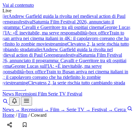
Vai al contenuto
Live
railer
Andrew Garfield guida la rivolta nel medieval action di Paul
reengrass
festival
Saturnia Film Festival 2026, annunciato il
rogramma: Cavalli e Guerritore tra gli ospiti
ai cinema
George Lucas
ull'IA: «È inevitabile, ma serve responsabilità»
box office
Train to
usan arriva nei cinema italiani in 4K: il capolavoro coreano che ha
idefinito lo zombie movie
streaming
Clevatess 2, la serie rischia tutto
ambiando strada
trailer
Andrew Garfield guida la rivolta nel
edieval action di Paul Greengrass
festival
Saturnia Film Festival
026, annunciato il programma: Cavalli e Guerritore tra gli ospiti
ai
inema
George Lucas sull'IA: «È inevitabile, ma serve
esponsabilità»
box office
Train to Busan arriva nei cinema italiani in
K: il capolavoro coreano che ha ridefinito lo zombie
ovie
streaming
Clevatess 2, la serie rischia tutto cambiando strada
baldoshow
.
News
Recensioni
Film
Serie TV
Festival
News
→
Recensioni
→
Film
→
Serie TV
→
Festival
→
Cerca
Home
/
Film
/
Coward