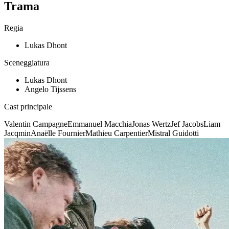
Trama
Regia
Lukas Dhont
Sceneggiatura
Lukas Dhont
Angelo Tijssens
Cast principale
Valentin Campagne
Emmanuel Macchia
Jonas Wertz
Jef Jacobs
Liam
Jacqmin
Anaëlle Fournier
Mathieu Carpentier
Mistral Guidotti