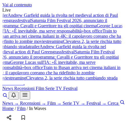
Vai al contenuto
Live
ailer
Andrew Garfield guida la rivolta nel medieval action di Paul
reengrass
festival
Saturnia Film Festival 2026, annunciato il
rogramma: Cavalli e Guerritore tra gli ospiti
ai cinema
George Lucas
ull'IA: «È inevitabile, ma serve responsabilità»
box office
Train to
usan arriva nei cinema italiani in 4K: il capolavoro coreano che ha
idefinito lo zombie movie
streaming
Clevatess 2, la serie rischia tutto
ambiando strada
trailer
Andrew Garfield guida la rivolta nel
edieval action di Paul Greengrass
festival
Saturnia Film Festival
026, annunciato il programma: Cavalli e Guerritore tra gli ospiti
ai
inema
George Lucas sull'IA: «È inevitabile, ma serve
esponsabilità»
box office
Train to Busan arriva nei cinema italiani in
K: il capolavoro coreano che ha ridefinito lo zombie
ovie
streaming
Clevatess 2, la serie rischia tutto cambiando strada
baldoshow
.
News
Recensioni
Film
Serie TV
Festival
News
→
Recensioni
→
Film
→
Serie TV
→
Festival
→
Cerca
Home
/
Film
/
In Waves