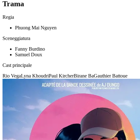
Trama
Regia
Phuong Mai Nguyen
Sceneggiatura
Fanny Burdino
Samuel Doux
Cast principale
Rio Vega
Lyna Khoudri
Paul Kircher
Birane Ba
Gauthier Battoue