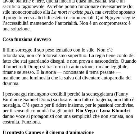
tavole bianche e nere, quella linearità quasi intarsiana. Ma è un
sacrificio ragionevole. Avrebbe potuto funzionare diversamente (lo
stile monocromatico alla
La mort n’existe pas
), ma avrebbe spostato
il progetto verso altri lidi estetici e commerciali. Qui Nguyen sceglie
l’accessibilità mantenendo l’autorialità. Non è un compromesso: è
una soluzione.
Cosa funziona davvero
Il film sorregge il suo peso tematico con lo stile. Non c’è
ridondanza, non c’è fotorealismo superfluo. La regia tiene conto del
fatto che stai guardando disegni, e non prova a nasconderlo. Quando
il fumetto di Dungo si trasforma in animazione, rimane leggibile,
rimane se stesso. E la storia — nonostante il tema pesante —
mantiene una luminosità che la salva dal diventare autoparodia del
dramma.
I personaggi rimangono credibili perché la sceneggiatura (Fanny
Burdino e Samuel Doux) sa dosare: non tutto è tragedia, non tutto è
nostalgia. C’è spazio per il ridere insieme, per le passioni condivise,
per il senso di comunità fra gli amici.
Rio Vega
e
Lyna Khoudri
danno voce ai protagonisti con una semplicità che non stonata, non
costruita. Funziona.
Il contesto Cannes e il cinema d’animazione