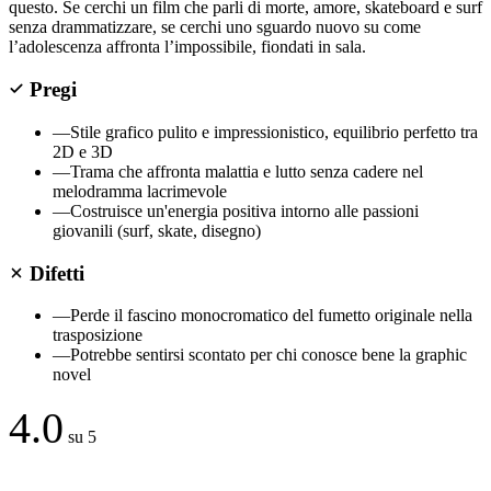
questo. Se cerchi un film che parli di morte, amore, skateboard e surf
senza drammatizzare, se cerchi uno sguardo nuovo su come
l’adolescenza affronta l’impossibile, fiondati in sala.
Pregi
—
Stile grafico pulito e impressionistico, equilibrio perfetto tra
2D e 3D
—
Trama che affronta malattia e lutto senza cadere nel
melodramma lacrimevole
—
Costruisce un'energia positiva intorno alle passioni
giovanili (surf, skate, disegno)
Difetti
—
Perde il fascino monocromatico del fumetto originale nella
trasposizione
—
Potrebbe sentirsi scontato per chi conosce bene la graphic
novel
4.0
su 5