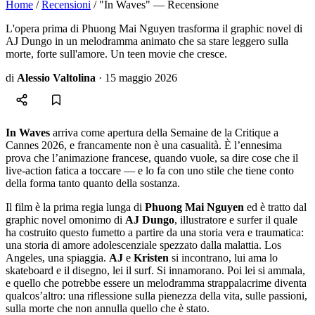
Home
/
Recensioni
/
"In Waves" — Recensione
L'opera prima di Phuong Mai Nguyen trasforma il graphic novel di
AJ Dungo in un melodramma animato che sa stare leggero sulla
morte, forte sull'amore. Un teen movie che cresce.
di
Alessio Valtolina
·
15 maggio 2026
In Waves
arriva come apertura della Semaine de la Critique a
Cannes 2026, e francamente non è una casualità. È l’ennesima
prova che l’animazione francese, quando vuole, sa dire cose che il
live-action fatica a toccare — e lo fa con uno stile che tiene conto
della forma tanto quanto della sostanza.
Il film è la prima regia lunga di
Phuong Mai Nguyen
ed è tratto dal
graphic novel omonimo di
AJ Dungo
, illustratore e surfer il quale
ha costruito questo fumetto a partire da una storia vera e traumatica:
una storia di amore adolescenziale spezzato dalla malattia. Los
Angeles, una spiaggia.
AJ
e
Kristen
si incontrano, lui ama lo
skateboard e il disegno, lei il surf. Si innamorano. Poi lei si ammala,
e quello che potrebbe essere un melodramma strappalacrime diventa
qualcos’altro: una riflessione sulla pienezza della vita, sulle passioni,
sulla morte che non annulla quello che è stato.