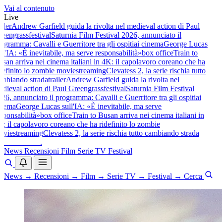
Vai al contenuto
Live
iler
Andrew Garfield guida la rivolta nel medieval action di Paul
eengrass
festival
Saturnia Film Festival 2026, annunciato il
gramma: Cavalli e Guerritore tra gli ospiti
ai cinema
George Lucas
l'IA: «È inevitabile, ma serve responsabilità»
box office
Train to
an arriva nei cinema italiani in 4K: il capolavoro coreano che ha
efinito lo zombie movie
streaming
Clevatess 2, la serie rischia tutto
mbiando strada
trailer
Andrew Garfield guida la rivolta nel
dieval action di Paul Greengrass
festival
Saturnia Film Festival
6, annunciato il programma: Cavalli e Guerritore tra gli ospiti
ai
nema
George Lucas sull'IA: «È inevitabile, ma serve
ponsabilità»
box office
Train to Busan arriva nei cinema italiani in
 il capolavoro coreano che ha ridefinito lo zombie
vie
streaming
Clevatess 2, la serie rischia tutto cambiando strada
baldoshow
.
News
Recensioni
Film
Serie TV
Festival
News
→
Recensioni
→
Film
→
Serie TV
→
Festival
→
Cerca