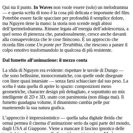
Qui sta il punto.
In Waves
non vuole essere (solo) un melodramma
— e questa scelta di tono è la cosa più delicata e importante del film.
Potrebbe essere facile spacciare per profondità il semplice dolore,
ma Nguyen tiene la mano: la storia non scende negli abissi
dell’ipermelodramma. Rimane legata all’energia dell’adolescenza, a
quel senso di pienezza che, paradossalmente, cresce anche davanti
alla consapevolezza che le cose finiscono. È un approccio che
ricorda film come
Un ponte per Terabithia
, che riescono a parare il
colpo emotivo trasformandolo in qualcosa di più resistente.
Dal fumetto all’animazione: il mezzo conta
La sfida di Nguyen era evidente: rispettare le tavole di Dungo —
che sono bellissime, monocromatiche, con quelle onde disegnate
con linee quasi intarsiate — senza farsi schiacciare dal suo peso. La
scelta è stata quella di aprire lo spazio: composizioni meno
geometriche, character design più dettagliato, e soprattutto un mix
intelligente di 2D e 3D, usato con parsimonia (non dilaga mai). Il
fumetto guadagna volume, il dinamismo cambia pelle pur
mantenendo la sua natura grafica.
L’approccio è impressionistico — quella salsa digitale ibrida che
ormai permea il cinema d’animazione serio da ogni parte del mondo,
dagli USA al Giappone. Viene a mancare il fascino ipnotico delle