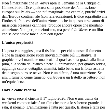
Non è marginale che
In Waves
apra la Semaine de la Critique di
Cannes 2026. Dice qualcosa sulla posizione dell’animazione
europea sul Palais — non più marginale, ma centrale, purché arrivi
dall’Europa continentale (con rara eccezione). E dice soprattutto che
l’industria francese dell’animazione, anche in questo terzo anno di
massiccia presenza cannnese, produce ancora opere che meritano
attenzione. Non per protezionismo, ma perché
In Waves
è un film
che sa cosa vuole fare e lo fa con rigore.
L’unica perplessità
L’opera è coraggiosa, ma il rischio — per chi conosce il fumetto —
è che la trasposizione suoni inevitabilmente più illustrativa. Il
graphic novel mantiene una brutalità quasi astratta grazie alla linea
pura, alla scelta del bianco e nero. L’animazione, per quanto sobria,
aggiunge calore, dettaglio, umanità: tutto bene, ma la forza astratta
del disegno puro se ne va. Non è un difetto, è una mutazione. Se
ami il fumetto come fumetto, qui troverai un fratello rispettoso, non
un’equivalenza.
Dove e come vederlo
In Waves
esce al cinema il 1° luglio 2026. Non è una uscita da
weekend commerciale: è un film che merita lo schermo grande, la
sala, il silenzio. L’animazione è fatta per questo, la storia è fatta per