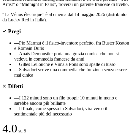
Artist” o “Midnight in Paris”, troverai un parente francese di livello.
“La Vénus électrique” è al cinema dal 14 maggio 2026 (distribuito
da Lucky Red in Italia).
Pregi
—
Pio Marmaï è il fisico-inventore perfetto, fra Buster Keaton
e Romain Duris
—
Anaïs Demoustier porta una grazia comica che non si
vedeva in commedia francese da anni
—
Gilles Lellouche e Vimala Pons sono spalle di lusso
—
Salvadori scrive una commedia che funziona senza essere
mai cinica
Difetti
—
I 122 minuti sono un filo troppi: 10 minuti in meno e
sarebbe ancora più brillante
—
Il finale, come spesso in Salvadori, vira verso il
sentimentale più del necessario
4.0
su 5