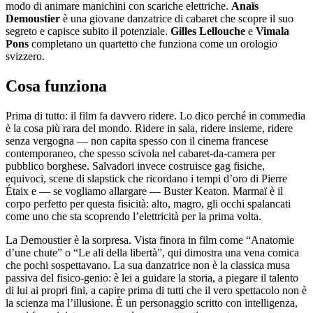
modo di animare manichini con scariche elettriche.
Anaïs
Demoustier
è una giovane danzatrice di cabaret che scopre il suo
segreto e capisce subito il potenziale.
Gilles Lellouche
e
Vimala
Pons
completano un quartetto che funziona come un orologio
svizzero.
Cosa funziona
Prima di tutto: il film fa davvero ridere. Lo dico perché in commedia
è la cosa più rara del mondo. Ridere in sala, ridere insieme, ridere
senza vergogna — non capita spesso con il cinema francese
contemporaneo, che spesso scivola nel cabaret-da-camera per
pubblico borghese. Salvadori invece costruisce gag fisiche,
equivoci, scene di slapstick che ricordano i tempi d’oro di Pierre
Étaix e — se vogliamo allargare — Buster Keaton. Marmaï è il
corpo perfetto per questa fisicità: alto, magro, gli occhi spalancati
come uno che sta scoprendo l’elettricità per la prima volta.
La Demoustier è la sorpresa. Vista finora in film come “Anatomie
d’une chute” o “Le ali della libertà”, qui dimostra una vena comica
che pochi sospettavano. La sua danzatrice non è la classica musa
passiva del fisico-genio: è lei a guidare la storia, a piegare il talento
di lui ai propri fini, a capire prima di tutti che il vero spettacolo non è
la scienza ma l’illusione. È un personaggio scritto con intelligenza,