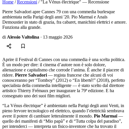
Home
/
Recensioni
/
"La Vénus électrique" — Recensione
Pierre Salvadori apre Cannes 79 con una commedia burlesque
ambientata nella Parigi degli anni '20. Pio Marmaï e Anaïs
Demoustier in stato di grazia, fra cabaret, manichini elettrici e amore.
Funziona alla grande.
di
Alessio Valtolina
·
13 maggio 2026
Aprire il Festival di Cannes con una commedia è una scelta politica.
È un modo per dire: il cinema d’autore non è solo dolore,
alienazione e capitalismo che corrode l’anima. È anche il piacere di
ridere.
Pierre Salvadori
— regista francese che alcuni di voi
conosceranno per “Tomboy” (2012) o “En liberté!” (2018), perfetto
specialista della commedia intelligente — è stato scelto dal direttore
artistico Thierry Frémaux per inaugurare la 79ª edizione. E ha
consegnato uno dei suoi film migliori.
“La Vénus électrique” è ambientato nella Parigi degli anni Venti, in
pieno fervore tecnologico ed elettrico, quando l’elettricità sembrava
avere il potere di cambiare letteralmente il mondo.
Pio Marmaï
—
quello dei manifesti di “Mio papà” e di “Tutta colpa del paradiso”,
per intenderci — interpreta un fisico-inventore che ha trovato il