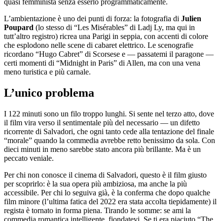
quasi femminista senza esserlo programmaticamente.
L’ambientazione è uno dei punti di forza: la fotografia di
Julien
Poupard
(lo stesso di “Les Misérables” di Ladj Ly, ma qui in
tutt’altro registro) ricrea una Parigi in seppia, con accenti di colore
che esplodono nelle scene di cabaret elettrico. Le scenografie
ricordano “Hugo Cabret” di Scorsese e — passatemi il paragone —
certi momenti di “Midnight in Paris” di Allen, ma con una vena
meno turistica e più carnale.
L’unico problema
I 122 minuti sono un filo troppo lunghi. Si sente nel terzo atto, dove
il film vira verso il sentimentale più del necessario — un difetto
ricorrente di Salvadori, che ogni tanto cede alla tentazione del finale
“morale” quando la commedia avrebbe retto benissimo da sola. Con
dieci minuti in meno sarebbe stato ancora più brillante. Ma è un
peccato veniale.
Per chi non conosce il cinema di Salvadori, questo è il film giusto
per scoprirlo: è la sua opera più ambiziosa, ma anche la più
accessibile. Per chi lo seguiva già, è la conferma che dopo qualche
film minore (l’ultima fatica del 2022 era stata accolta tiepidamente) il
regista è tornato in forma piena. Tirando le somme: se ami la
commedia romantica intelligente, fiondatevi. Se ti era piaciuto “The