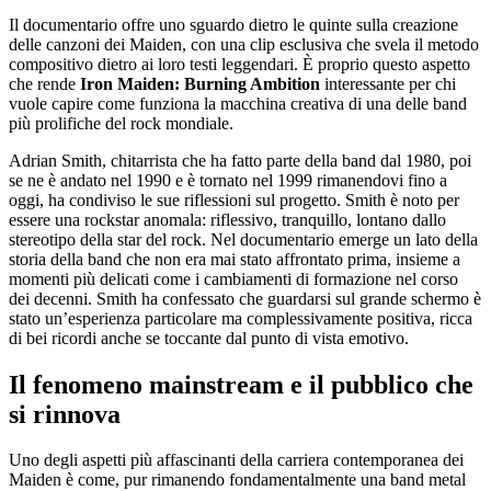
Il documentario offre uno sguardo dietro le quinte sulla creazione
delle canzoni dei Maiden, con una clip esclusiva che svela il metodo
compositivo dietro ai loro testi leggendari. È proprio questo aspetto
che rende
Iron Maiden: Burning Ambition
interessante per chi
vuole capire come funziona la macchina creativa di una delle band
più prolifiche del rock mondiale.
Adrian Smith, chitarrista che ha fatto parte della band dal 1980, poi
se ne è andato nel 1990 e è tornato nel 1999 rimanendovi fino a
oggi, ha condiviso le sue riflessioni sul progetto. Smith è noto per
essere una rockstar anomala: riflessivo, tranquillo, lontano dallo
stereotipo della star del rock. Nel documentario emerge un lato della
storia della band che non era mai stato affrontato prima, insieme a
momenti più delicati come i cambiamenti di formazione nel corso
dei decenni. Smith ha confessato che guardarsi sul grande schermo è
stato un’esperienza particolare ma complessivamente positiva, ricca
di bei ricordi anche se toccante dal punto di vista emotivo.
Il fenomeno mainstream e il pubblico che
si rinnova
Uno degli aspetti più affascinanti della carriera contemporanea dei
Maiden è come, pur rimanendo fondamentalmente una band metal