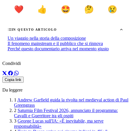
❤️
👍
🤩
🤔
😢
IN QUESTO ARTICOLO
Un viaggio nella storia della composizione
Il fenomeno mainstream e il pubblico che si rinnova
Perché questo documentario arriva nel momento giusto
Condividi
Copia link
Da leggere
1
Andrew Garfield guida la rivolta nel medieval action di Paul
Greengrass
2
Saturnia Film Festival 2026, annunciato il programma:
Cavalli e Guerritore tra gli ospiti
3
George Lucas sull'IA: «È inevitabile, ma serve
responsabilità»