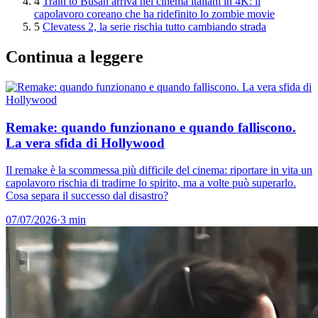
4
Train to Busan arriva nei cinema italiani in 4K: il
capolavoro coreano che ha ridefinito lo zombie movie
5
Clevatess 2, la serie rischia tutto cambiando strada
Continua a leggere
Remake: quando funzionano e quando falliscono.
La vera sfida di Hollywood
Il remake è la scommessa più difficile del cinema: riportare in vita un
capolavoro rischia di tradirne lo spirito, ma a volte può superarlo.
Cosa separa il successo dal disastro?
07/07/2026
·
3 min