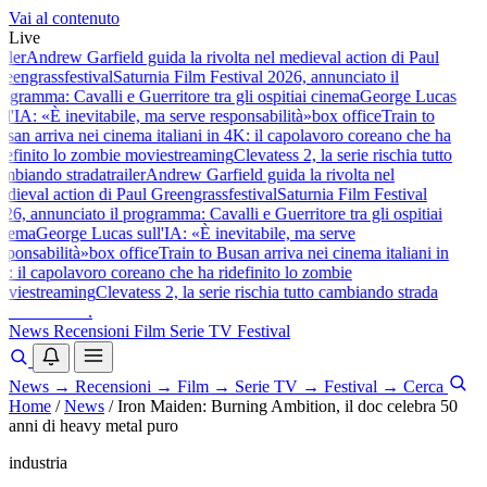
Vai al contenuto
Live
iler
Andrew Garfield guida la rivolta nel medieval action di Paul
eengrass
festival
Saturnia Film Festival 2026, annunciato il
ogramma: Cavalli e Guerritore tra gli ospiti
ai cinema
George Lucas
ll'IA: «È inevitabile, ma serve responsabilità»
box office
Train to
san arriva nei cinema italiani in 4K: il capolavoro coreano che ha
definito lo zombie movie
streaming
Clevatess 2, la serie rischia tutto
mbiando strada
trailer
Andrew Garfield guida la rivolta nel
dieval action di Paul Greengrass
festival
Saturnia Film Festival
26, annunciato il programma: Cavalli e Guerritore tra gli ospiti
ai
nema
George Lucas sull'IA: «È inevitabile, ma serve
sponsabilità»
box office
Train to Busan arriva nei cinema italiani in
: il capolavoro coreano che ha ridefinito lo zombie
vie
streaming
Clevatess 2, la serie rischia tutto cambiando strada
baldoshow
.
News
Recensioni
Film
Serie TV
Festival
News
→
Recensioni
→
Film
→
Serie TV
→
Festival
→
Cerca
Home
/
News
/
Iron Maiden: Burning Ambition, il doc celebra 50
anni di heavy metal puro
industria