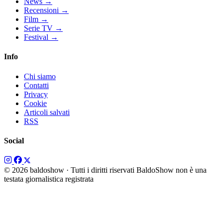
News
→
Recensioni
→
Film
→
Serie TV
→
Festival
→
Info
Chi siamo
Contatti
Privacy
Cookie
Articoli salvati
RSS
Social
© 2026 baldoshow · Tutti i diritti riservati
BaldoShow non è una
testata giornalistica registrata