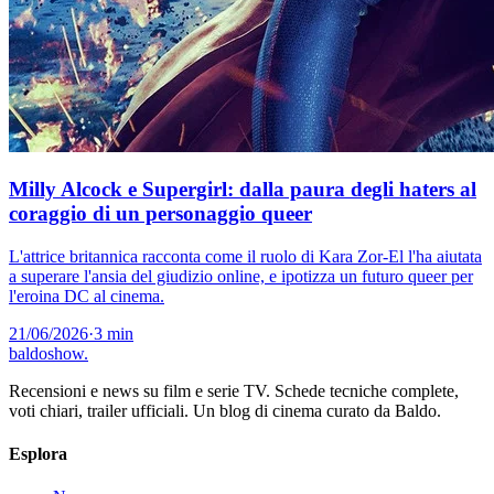
Milly Alcock e Supergirl: dalla paura degli haters al
coraggio di un personaggio queer
L'attrice britannica racconta come il ruolo di Kara Zor-El l'ha aiutata
a superare l'ansia del giudizio online, e ipotizza un futuro queer per
l'eroina DC al cinema.
21/06/2026
·
3 min
baldoshow
.
Recensioni e news su film e serie TV. Schede tecniche complete,
voti chiari, trailer ufficiali. Un blog di cinema curato da Baldo.
Esplora