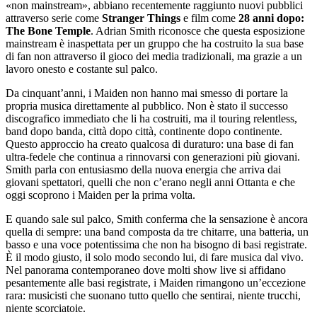
«non mainstream», abbiano recentemente raggiunto nuovi pubblici
attraverso serie come
Stranger Things
e film come
28 anni dopo:
The Bone Temple
. Adrian Smith riconosce che questa esposizione
mainstream è inaspettata per un gruppo che ha costruito la sua base
di fan non attraverso il gioco dei media tradizionali, ma grazie a un
lavoro onesto e costante sul palco.
Da cinquant’anni, i Maiden non hanno mai smesso di portare la
propria musica direttamente al pubblico. Non è stato il successo
discografico immediato che li ha costruiti, ma il touring relentless,
band dopo banda, città dopo città, continente dopo continente.
Questo approccio ha creato qualcosa di duraturo: una base di fan
ultra-fedele che continua a rinnovarsi con generazioni più giovani.
Smith parla con entusiasmo della nuova energia che arriva dai
giovani spettatori, quelli che non c’erano negli anni Ottanta e che
oggi scoprono i Maiden per la prima volta.
E quando sale sul palco, Smith conferma che la sensazione è ancora
quella di sempre: una band composta da tre chitarre, una batteria, un
basso e una voce potentissima che non ha bisogno di basi registrate.
È il modo giusto, il solo modo secondo lui, di fare musica dal vivo.
Nel panorama contemporaneo dove molti show live si affidano
pesantemente alle basi registrate, i Maiden rimangono un’eccezione
rara: musicisti che suonano tutto quello che sentirai, niente trucchi,
niente scorciatoie.