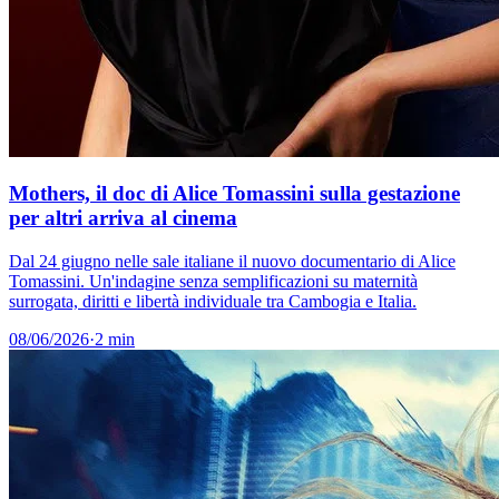
Mothers, il doc di Alice Tomassini sulla gestazione
per altri arriva al cinema
Dal 24 giugno nelle sale italiane il nuovo documentario di Alice
Tomassini. Un'indagine senza semplificazioni su maternità
surrogata, diritti e libertà individuale tra Cambogia e Italia.
08/06/2026
·
2 min