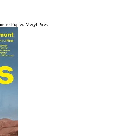
andro Piquera
Meryl Pires