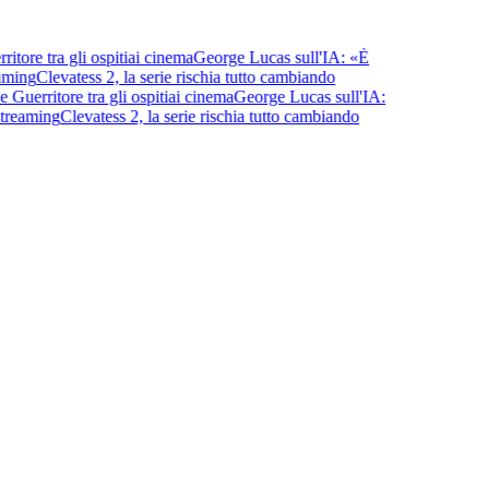
tore tra gli ospiti
ai cinema
George Lucas sull'IA: «È
aming
Clevatess 2, la serie rischia tutto cambiando
Guerritore tra gli ospiti
ai cinema
George Lucas sull'IA:
treaming
Clevatess 2, la serie rischia tutto cambiando