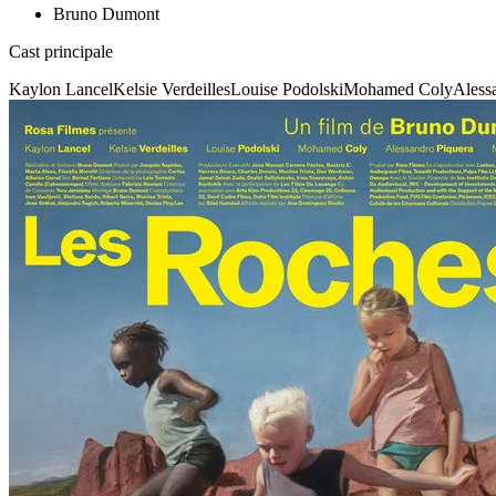
Bruno Dumont
Cast principale
Kaylon Lancel
Kelsie Verdeilles
Louise Podolski
Mohamed Coly
Aless