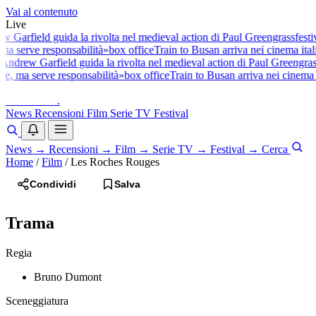
Vai al contenuto
Live
 Garfield guida la rivolta nel medieval action di Paul Greengrass
festiv
 ma serve responsabilità»
box office
Train to Busan arriva nei cinema ital
Andrew Garfield guida la rivolta nel medieval action di Paul Greengras
le, ma serve responsabilità»
box office
Train to Busan arriva nei cinema i
baldoshow
.
News
Recensioni
Film
Serie TV
Festival
News
→
Recensioni
→
Film
→
Serie TV
→
Festival
→
Cerca
Home
/
Film
/
Les Roches Rouges
Condividi
Salva
Trama
Regia
Bruno Dumont
Sceneggiatura