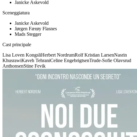
Janicke Askevold
Sceneggiatura
Janicke Askevold
Jørgen Færøy Flasnes
Mads Stegger
Cast principale
Lisa Loven Kongsli
Herbert Nordrum
Rolf Kristian Larsen
Nasrin
Khusrawi
Kaveh Tehrani
Celine Engebrigtsen
Trude-Sofie Olavsrud
Anthonsen
Stine Fevik