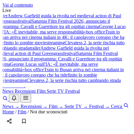
Vai al contenuto
Live
ailer
Andrew Garfield guida la rivolta nel medieval action di Paul
reengrass
festival
Saturnia Film Festival 2026, annunciato il
rogramma: Cavalli e Guerritore tra gli ospiti
ai cinema
George Lucas
ll'IA: «È inevitabile, ma serve responsabilità»
box office
Train to
usan arriva nei cinema italiani in 4K: il capolavoro coreano che ha
idefinito lo zombie movie
streaming
Clevatess 2, la serie rischia tutto
ambiando strada
trailer
Andrew Garfield guida la rivolta nel
edieval action di Paul Greengrass
festival
Saturnia Film Festival
026, annunciato il programma: Cavalli e Guerritore tra gli ospiti
ai
inema
George Lucas sull'IA: «È inevitabile, ma serve
esponsabilità»
box office
Train to Busan arriva nei cinema italiani in
K: il capolavoro coreano che ha ridefinito lo zombie
ovie
streaming
Clevatess 2, la serie rischia tutto cambiando strada
baldoshow
.
News
Recensioni
Film
Serie TV
Festival
News
→
Recensioni
→
Film
→
Serie TV
→
Festival
→
Cerca
Home
/
Film
/
Noi due sconosciuti