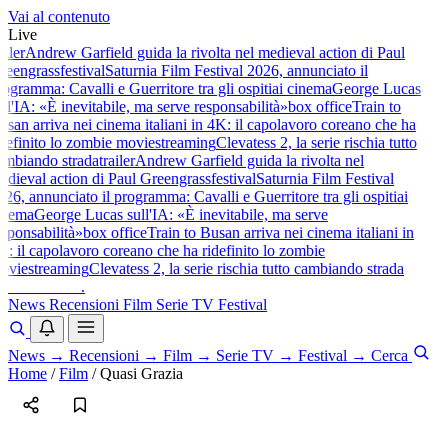
Vai al contenuto
Live
ailer
Andrew Garfield guida la rivolta nel medieval action di Paul
reengrass
festival
Saturnia Film Festival 2026, annunciato il
ogramma: Cavalli e Guerritore tra gli ospiti
ai cinema
George Lucas
ll'IA: «È inevitabile, ma serve responsabilità»
box office
Train to
usan arriva nei cinema italiani in 4K: il capolavoro coreano che ha
idefinito lo zombie movie
streaming
Clevatess 2, la serie rischia tutto
ambiando strada
trailer
Andrew Garfield guida la rivolta nel
edieval action di Paul Greengrass
festival
Saturnia Film Festival
026, annunciato il programma: Cavalli e Guerritore tra gli ospiti
ai
inema
George Lucas sull'IA: «È inevitabile, ma serve
esponsabilità»
box office
Train to Busan arriva nei cinema italiani in
K: il capolavoro coreano che ha ridefinito lo zombie
ovie
streaming
Clevatess 2, la serie rischia tutto cambiando strada
baldoshow
.
News
Recensioni
Film
Serie TV
Festival
News
→
Recensioni
→
Film
→
Serie TV
→
Festival
→
Cerca
Home
/
Film
/
Quasi Grazia