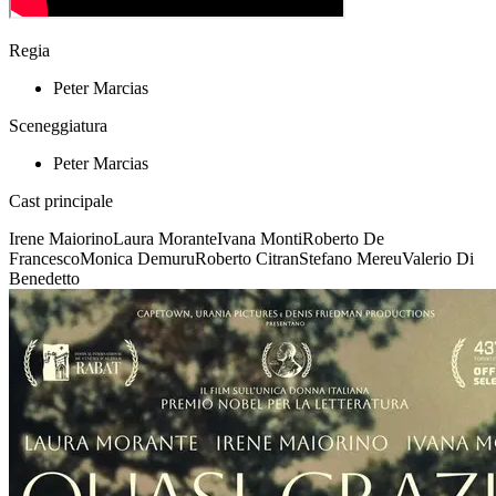
Regia
Peter Marcias
Sceneggiatura
Peter Marcias
Cast principale
Irene Maiorino
Laura Morante
Ivana Monti
Roberto De
Francesco
Monica Demuru
Roberto Citran
Stefano Mereu
Valerio Di
Benedetto