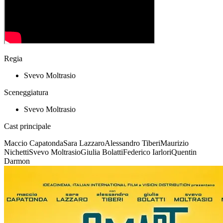
Regia
Svevo Moltrasio
Sceneggiatura
Svevo Moltrasio
Cast principale
Maccio Capatonda
Sara Lazzaro
Alessandro Tiberi
Maurizio
Nichetti
Svevo Moltrasio
Giulia Bolatti
Federico Iarlori
Quentin
Darmon