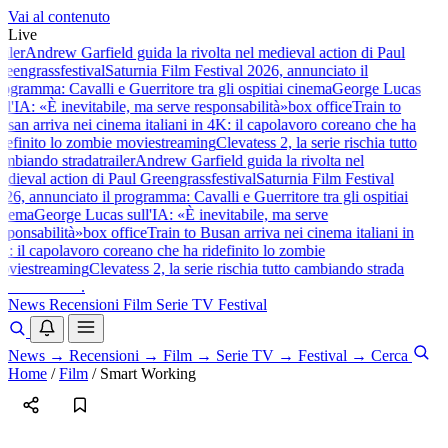
Vai al contenuto
Live
ailer
Andrew Garfield guida la rivolta nel medieval action di Paul
reengrass
festival
Saturnia Film Festival 2026, annunciato il
rogramma: Cavalli e Guerritore tra gli ospiti
ai cinema
George Lucas
ull'IA: «È inevitabile, ma serve responsabilità»
box office
Train to
usan arriva nei cinema italiani in 4K: il capolavoro coreano che ha
idefinito lo zombie movie
streaming
Clevatess 2, la serie rischia tutto
ambiando strada
trailer
Andrew Garfield guida la rivolta nel
edieval action di Paul Greengrass
festival
Saturnia Film Festival
026, annunciato il programma: Cavalli e Guerritore tra gli ospiti
ai
inema
George Lucas sull'IA: «È inevitabile, ma serve
esponsabilità»
box office
Train to Busan arriva nei cinema italiani in
K: il capolavoro coreano che ha ridefinito lo zombie
ovie
streaming
Clevatess 2, la serie rischia tutto cambiando strada
baldoshow
.
News
Recensioni
Film
Serie TV
Festival
News
→
Recensioni
→
Film
→
Serie TV
→
Festival
→
Cerca
Home
/
Film
/
Smart Working