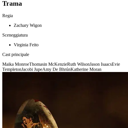
Trama
Regia
Zachary Wigon
Sceneggiatura
Virginia Feito
Cast principale
Maika Monroe
Thomasin McKenzie
Ruth Wilson
Jason Isaacs
Evie
Templeton
Jacobi Jupe
Amy De Bhrún
Katherine Moran