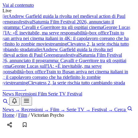
Vai al contenuto
Live
railer
Andrew Garfield guida la rivolta nel medieval action di Paul
reengrass
festival
Saturnia Film Festival 2026, annunciato il
rogramma: Cavalli e Guerritore tra gli ospiti
ai cinema
George Lucas
ull'IA: «È inevitabile, ma serve responsabilità»
box office
Train to
usan arriva nei cinema italiani in 4K: il capolavoro coreano che ha
idefinito lo zombie movie
streaming
Clevatess 2, la serie rischia tutto
ambiando strada
trailer
Andrew Garfield guida la rivolta nel
edieval action di Paul Greengrass
festival
Saturnia Film Festival
026, annunciato il programma: Cavalli e Guerritore tra gli ospiti
ai
inema
George Lucas sull'IA: «È inevitabile, ma serve
esponsabilità»
box office
Train to Busan arriva nei cinema italiani in
K: il capolavoro coreano che ha ridefinito lo zombie
ovie
streaming
Clevatess 2, la serie rischia tutto cambiando strada
baldoshow
.
News
Recensioni
Film
Serie TV
Festival
News
→
Recensioni
→
Film
→
Serie TV
→
Festival
→
Cerca
Home
/
Film
/
Victorian Psycho