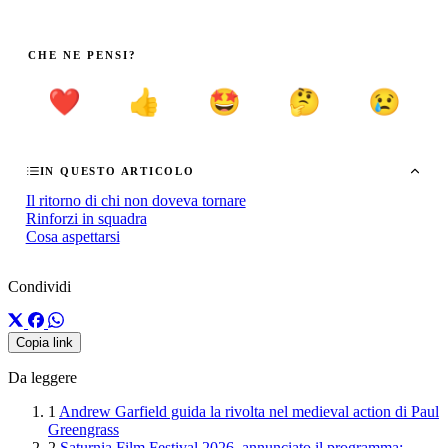
CHE NE PENSI?
❤️
👍
🤩
🤔
😢
IN QUESTO ARTICOLO
Il ritorno di chi non doveva tornare
Rinforzi in squadra
Cosa aspettarsi
Condividi
Copia link
Da leggere
1
Andrew Garfield guida la rivolta nel medieval action di Paul
Greengrass
2
Saturnia Film Festival 2026, annunciato il programma: