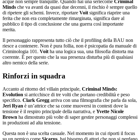
acque non sempre tranquille. Quando hai una seriecome
Criminal
Minds
che va avanti da quasi due decenni, il rischio è sempre quello
di ripetere gli schemi. Invece, riportare
Voit
significa riaprire una
ferita che non era completamente rimarginata, significa dare al
pubblico il tipo di conclusione che una guerra così importante
merita.
Il personaggio rappresenta tutto ciò che il profiling della BAU non
riesce a contenere. Non è pura follia, non è psicopatia da manuale di
Criminologia 101.
Voit
ha una logica sua, una filosofia distorta ma
coerente. È per questo che la sua presenza disturba più di qualsiasi
altro nemico della serie.
Rinforzi in squadra
Accanto al ritorno del villain principale,
Criminal Minds:
Evolution
si arricchisce di tre volti che portano credibilità e peso
specifico.
Clark Gregg
arriva con una filmografia che parla da sola,
Jeri Ryan
è un’attrice che sa come muoversi in contesti dove la
tensione è il respiro principale della narrativa, e
Yvette Nicole
Brown
ha dimostrato più volte di saper gestire personaggi complessi
in produzioni ad alta tensione.
Questa non è una scelta casuale. Nel momento in cui riporti il focus
su un nemico come
Sicarus
, hai bisogno di attori che non si perdano