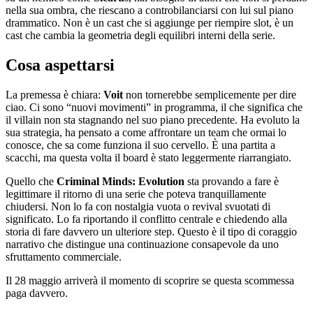
nella sua ombra, che riescano a controbilanciarsi con lui sul piano
drammatico. Non è un cast che si aggiunge per riempire slot, è un
cast che cambia la geometria degli equilibri interni della serie.
Cosa aspettarsi
La premessa è chiara:
Voit
non tornerebbe semplicemente per dire
ciao. Ci sono “nuovi movimenti” in programma, il che significa che
il villain non sta stagnando nel suo piano precedente. Ha evoluto la
sua strategia, ha pensato a come affrontare un team che ormai lo
conosce, che sa come funziona il suo cervello. È una partita a
scacchi, ma questa volta il board è stato leggermente riarrangiato.
Quello che
Criminal Minds: Evolution
sta provando a fare è
legittimare il ritorno di una serie che poteva tranquillamente
chiudersi. Non lo fa con nostalgia vuota o revival svuotati di
significato. Lo fa riportando il conflitto centrale e chiedendo alla
storia di fare davvero un ulteriore step. Questo è il tipo di coraggio
narrativo che distingue una continuazione consapevole da uno
sfruttamento commerciale.
Il 28 maggio arriverà il momento di scoprire se questa scommessa
paga davvero.