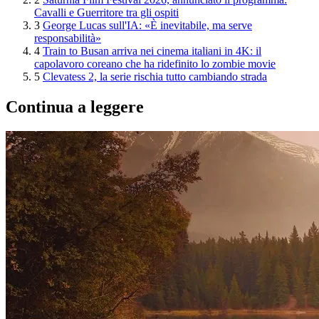
Cavalli e Guerritore tra gli ospiti
3
George Lucas sull'IA: «È inevitabile, ma serve
responsabilità»
4
Train to Busan arriva nei cinema italiani in 4K: il
capolavoro coreano che ha ridefinito lo zombie movie
5
Clevatess 2, la serie rischia tutto cambiando strada
Continua a leggere