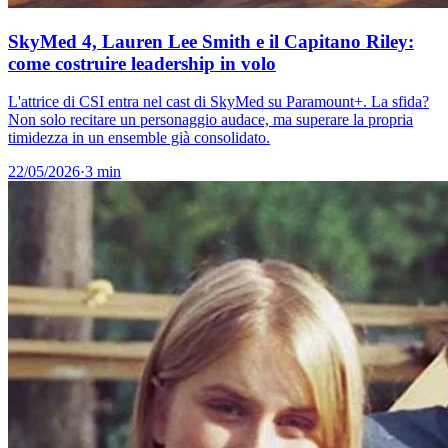
SkyMed 4, Lauren Lee Smith e il Capitano Riley:
come costruire leadership in volo
L'attrice di CSI entra nel cast di SkyMed su Paramount+. La sfida?
Non solo recitare un personaggio audace, ma superare la propria
timidezza in un ensemble già consolidato.
22/05/2026
·
3 min