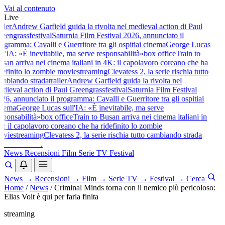
Vai al contenuto
Live
iler
Andrew Garfield guida la rivolta nel medieval action di Paul
eengrass
festival
Saturnia Film Festival 2026, annunciato il
ogramma: Cavalli e Guerritore tra gli ospiti
ai cinema
George Lucas
l'IA: «È inevitabile, ma serve responsabilità»
box office
Train to
san arriva nei cinema italiani in 4K: il capolavoro coreano che ha
definito lo zombie movie
streaming
Clevatess 2, la serie rischia tutto
mbiando strada
trailer
Andrew Garfield guida la rivolta nel
dieval action di Paul Greengrass
festival
Saturnia Film Festival
26, annunciato il programma: Cavalli e Guerritore tra gli ospiti
ai
nema
George Lucas sull'IA: «È inevitabile, ma serve
sponsabilità»
box office
Train to Busan arriva nei cinema italiani in
: il capolavoro coreano che ha ridefinito lo zombie
vie
streaming
Clevatess 2, la serie rischia tutto cambiando strada
baldoshow
.
News
Recensioni
Film
Serie TV
Festival
News
→
Recensioni
→
Film
→
Serie TV
→
Festival
→
Cerca
Home
/
News
/
Criminal Minds torna con il nemico più pericoloso:
Elias Voit è qui per farla finita
streaming