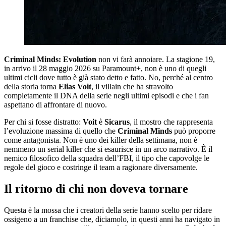
Criminal Minds: Evolution
non vi farà annoiare. La stagione 19,
in arrivo il 28 maggio 2026 su Paramount+, non è uno di quegli
ultimi cicli dove tutto è già stato detto e fatto. No, perché al centro
della storia torna
Elias Voit
, il villain che ha stravolto
completamente il DNA della serie negli ultimi episodi e che i fan
aspettano di affrontare di nuovo.
Per chi si fosse distratto:
Voit
è
Sicarus
, il mostro che rappresenta
l’evoluzione massima di quello che
Criminal Minds
può proporre
come antagonista. Non è uno dei killer della settimana, non è
nemmeno un serial killer che si esaurisce in un arco narrativo. È il
nemico filosofico della squadra dell’FBI, il tipo che capovolge le
regole del gioco e costringe il team a ragionare diversamente.
Il ritorno di chi non doveva tornare
Questa è la mossa che i creatori della serie hanno scelto per ridare
ossigeno a un franchise che, diciamolo, in questi anni ha navigato in