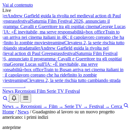
Vai al contenuto
Live
iler
Andrew Garfield guida la rivolta nel medieval action di Paul
eengrass
festival
Saturnia Film Festival 2026, annunciato il
ogramma: Cavalli e Guerritore tra gli ospiti
ai cinema
George Lucas
ll'IA: «È inevitabile, ma serve responsabilità»
box office
Train to
san arriva nei cinema italiani in 4K: il capolavoro coreano che ha
definito lo zombie movie
streaming
Clevatess 2, la serie rischia tutto
mbiando strada
trailer
Andrew Garfield guida la rivolta nel
dieval action di Paul Greengrass
festival
Saturnia Film Festival
26, annunciato il programma: Cavalli e Guerritore tra gli ospiti
ai
nema
George Lucas sull'IA: «È inevitabile, ma serve
sponsabilità»
box office
Train to Busan arriva nei cinema italiani in
: il capolavoro coreano che ha ridefinito lo zombie
vie
streaming
Clevatess 2, la serie rischia tutto cambiando strada
baldoshow
.
News
Recensioni
Film
Serie TV
Festival
News
→
Recensioni
→
Film
→
Serie TV
→
Festival
→
Cerca
Home
/
News
/
Guadagnino al lavoro su un nuovo progetto
americano: i primi indizi
anteprime