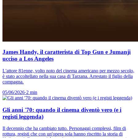
James Handy, il caratterista di Top Gun e Jumanji
ucciso a Los Angeles
L'attore 81enne, volto noto del cinema americano per mezzo secolo,
è stato accoltellato nella sua casa di Tarzana. Arrestato il figlio della
compagna.
05/06/2026
·
2 min
Gli anni '70: quando il cinema diventò vero (e i
registi leggenda)
Il decennio che ha cambiato tutto. Personaggi complessi, film di
rottura, registi che con un'opera sola hanno riscritto la storia di