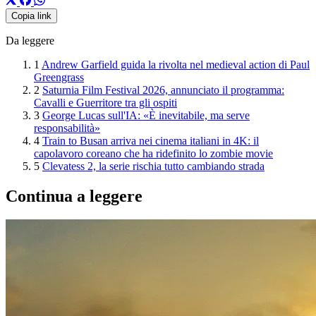
Copia link
Da leggere
1
Andrew Garfield guida la rivolta nel medieval action di Paul
Greengrass
2
Saturnia Film Festival 2026, annunciato il programma:
Cavalli e Guerritore tra gli ospiti
3
George Lucas sull'IA: «È inevitabile, ma serve
responsabilità»
4
Train to Busan arriva nei cinema italiani in 4K: il
capolavoro coreano che ha ridefinito lo zombie movie
5
Clevatess 2, la serie rischia tutto cambiando strada
Continua a leggere