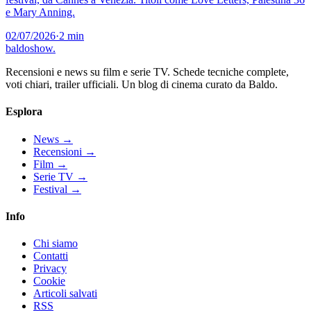
e Mary Anning.
02/07/2026
·
2 min
baldoshow
.
Recensioni e news su film e serie TV. Schede tecniche complete,
voti chiari, trailer ufficiali. Un blog di cinema curato da Baldo.
Esplora
News
→
Recensioni
→
Film
→
Serie TV
→
Festival
→
Info
Chi siamo
Contatti
Privacy
Cookie
Articoli salvati
RSS