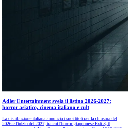
Adler Entertainment svela il listino 2026-2027:
horror asiatico, cinema italiano e cult
La distribuzione italiana annuncia i suoi titoli per la chiusura del
2026 e l'inizio del 2027, tra cui l'horror giapponese Exit 8, il