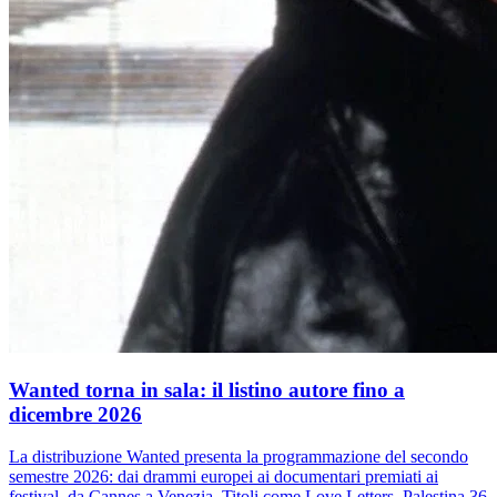
Wanted torna in sala: il listino autore fino a
dicembre 2026
La distribuzione Wanted presenta la programmazione del secondo
semestre 2026: dai drammi europei ai documentari premiati ai
festival, da Cannes a Venezia. Titoli come Love Letters, Palestina 36