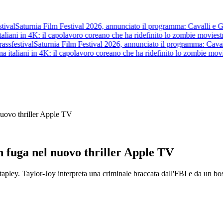
val
Saturnia Film Festival 2026, annunciato il programma: Cavalli e Guerri
iani in 4K: il capolavoro coreano che ha ridefinito lo zombie movie
stre
s
festival
Saturnia Film Festival 2026, annunciato il programma: Cavalli e 
italiani in 4K: il capolavoro coreano che ha ridefinito lo zombie movie
s
nuovo thriller Apple TV
n fuga nel nuovo thriller Apple TV
a Stapley. Taylor-Joy interpreta una criminale braccata dall'FBI e da un