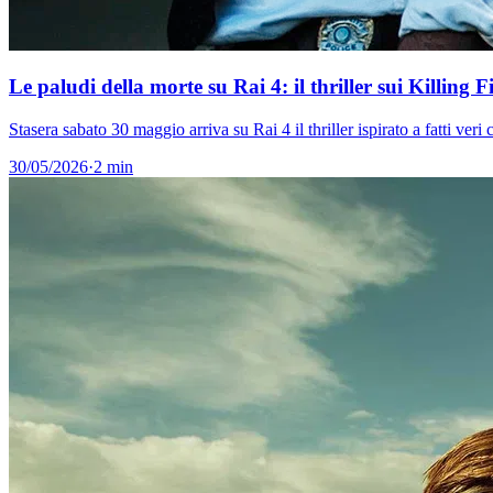
Le paludi della morte su Rai 4: il thriller sui Killing F
Stasera sabato 30 maggio arriva su Rai 4 il thriller ispirato a fatti v
30/05/2026
·
2 min