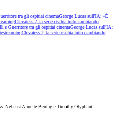
tore tra gli ospiti
ai cinema
George Lucas sull'IA: «È
aming
Clevatess 2, la serie rischia tutto cambiando
Guerritore tra gli ospiti
ai cinema
George Lucas sull'IA:
treaming
Clevatess 2, la serie rischia tutto cambiando
 boss. Nel cast Annette Bening e Timothy Olyphant.