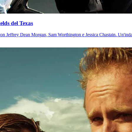
ields del Texas
eri con Jeffrey Dean Morgan, Sam Worthington e Jessica Chastain. Un'indag