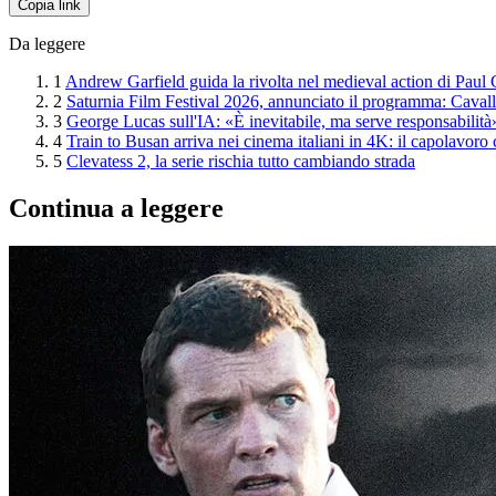
Copia link
Da leggere
1
Andrew Garfield guida la rivolta nel medieval action di Paul
2
Saturnia Film Festival 2026, annunciato il programma: Cavalli 
3
George Lucas sull'IA: «È inevitabile, ma serve responsabilità
4
Train to Busan arriva nei cinema italiani in 4K: il capolavoro
5
Clevatess 2, la serie rischia tutto cambiando strada
Continua a leggere