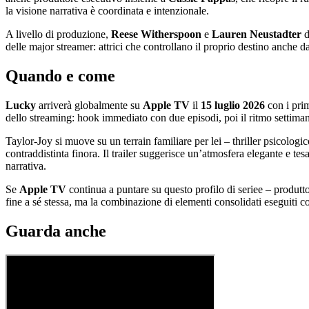
la visione narrativa è coordinata e intenzionale.
A livello di produzione,
Reese Witherspoon
e
Lauren Neustadter
d
delle major streamer: attrici che controllano il proprio destino anche 
Quando e come
Lucky
arriverà globalmente su
Apple TV
il
15 luglio 2026
con i prim
dello streaming: hook immediato con due episodi, poi il ritmo settiman
Taylor-Joy si muove su un terrain familiare per lei – thriller psicologi
contraddistinta finora. Il trailer suggerisce un’atmosfera elegante e tes
narrativa.
Se
Apple TV
continua a puntare su questo profilo di seriee – produtto
fine a sé stessa, ma la combinazione di elementi consolidati eseguiti c
Guarda anche