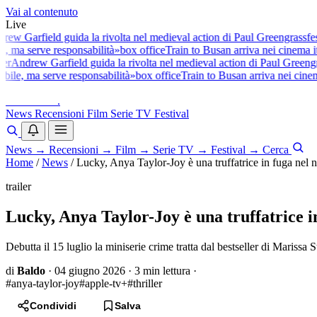
Vai al contenuto
Live
 Garfield guida la rivolta nel medieval action di Paul Greengrass
festi
 ma serve responsabilità»
box office
Train to Busan arriva nei cinema ital
Andrew Garfield guida la rivolta nel medieval action di Paul Greengras
ile, ma serve responsabilità»
box office
Train to Busan arriva nei cinema 
baldoshow
.
News
Recensioni
Film
Serie TV
Festival
News
→
Recensioni
→
Film
→
Serie TV
→
Festival
→
Cerca
Home
/
News
/
Lucky, Anya Taylor-Joy è una truffatrice in fuga nel 
trailer
Lucky, Anya Taylor-Joy è una truffatrice i
Debutta il 15 luglio la miniserie crime tratta dal bestseller di Mariss
di
Baldo
·
04 giugno 2026
·
3 min lettura
·
#anya-taylor-joy
#apple-tv+
#thriller
Condividi
Salva