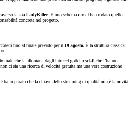
raverso la sua
LadyKiller
. È uno schema ormai ben rodato quello
onsabilità concreta nel progetto.
ledì fino al finale previsto per il
19 agosto
. È la struttura classica
po.
minale che la allontana dagli intrecci gotici o sci-fi che l’hanno
e non ci sia una ricerca di velocità gratuita ma una vera costruzione
hé ha imparato che la chiave dello streaming di qualità non è la novità