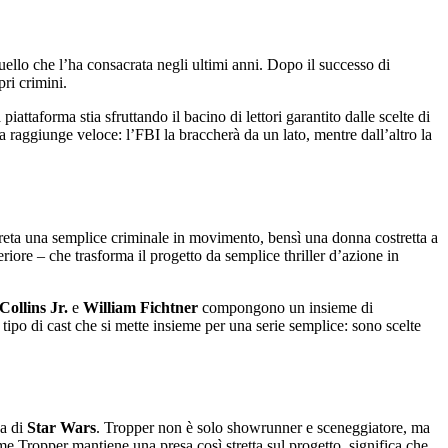
llo che l’ha consacrata negli ultimi anni. Dopo il successo di
pri crimini.
attaforma stia sfruttando il bacino di lettori garantito dalle scelte di
a raggiunge veloce: l’FBI la braccherà da un lato, mentre dall’altro la
rpreta una semplice criminale in movimento, bensì una donna costretta a
teriore – che trasforma il progetto da semplice thriller d’azione in
Collins Jr.
e
William Fichtner
compongono un insieme di
 tipo di cast che si mette insieme per una serie semplice: sono scelte
ga di
Star Wars
. Tropper non è solo showrunner e sceneggiatore, ma
 Tropper mantiene una presa così stretta sul progetto, significa che