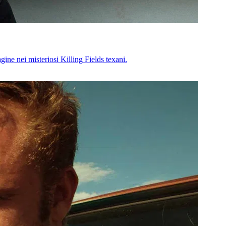
ine nei misteriosi Killing Fields texani.