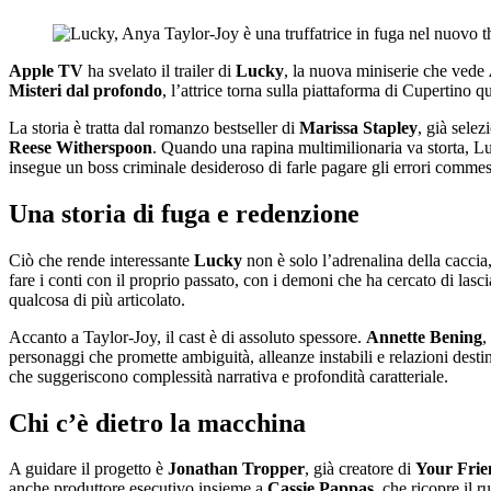
Apple TV
ha svelato il trailer di
Lucky
, la nuova miniserie che vede
Misteri dal profondo
, l’attrice torna sulla piattaforma di Cupertino q
La storia è tratta dal romanzo bestseller di
Marissa Stapley
, già selez
Reese Witherspoon
. Quando una rapina multimilionaria va storta, Luc
insegue un boss criminale desideroso di farle pagare gli errori commes
Una storia di fuga e redenzione
Ciò che rende interessante
Lucky
non è solo l’adrenalina della caccia
fare i conti con il proprio passato, con i demoni che ha cercato di lascia
qualcosa di più articolato.
Accanto a Taylor-Joy, il cast è di assoluto spessore.
Annette Bening
,
personaggi che promette ambiguità, alleanze instabili e relazioni destin
che suggeriscono complessità narrativa e profondità caratteriale.
Chi c’è dietro la macchina
A guidare il progetto è
Jonathan Tropper
, già creatore di
Your Frie
anche produttore esecutivo insieme a
Cassie Pappas
, che ricopre il