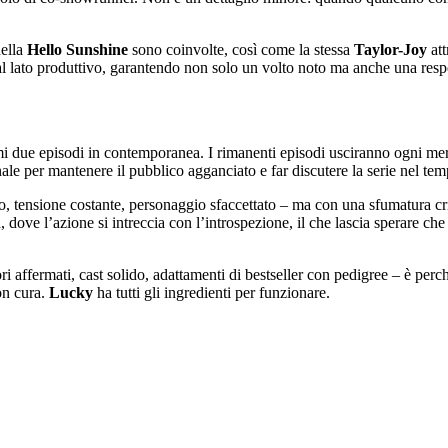
ella
Hello Sunshine
sono coinvolte, così come la stessa
Taylor-Joy
att
dal lato produttivo, garantendo non solo un volto noto ma anche una resp
i due episodi in contemporanea. I rimanenti episodi usciranno ogni merco
ale per mantenere il pubblico agganciato e far discutere la serie nel tem
co, tensione costante, personaggio sfaccettato – ma con una sfumatura cri
a, dove l’azione si intreccia con l’introspezione, il che lascia sperare ch
ri affermati, cast solido, adattamenti di bestseller con pedigree – è perc
on cura.
Lucky
ha tutti gli ingredienti per funzionare.