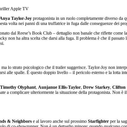
Anya Taylor-Joy
protagonista in un ruolo completamente diverso da que
uesta volta nei panni di una truffatrice in fuga dalle conseguenze dei pro
ionato dal Reese’s Book Club – dettaglio non banale che riflette come la pi
ky non ha altra scelta che darsi alla fuga. Il problema è che il passato l
si.
, ma lo strato psicologico che il trailer suggerisce. Taylor-Joy non inte
rsi alle spalle. È questo doppio livello – il pericolo esterno e la lotta in
Timothy Olyphant
,
Aunjanue Ellis-Taylor
,
Drew Starkey
,
Clifton 
ate a complicare ulteriormente la situazione della protagonista. Non è il
nds & Neighbors
e al lavoro anche sul prossimo
Starfighter
per la sa
 ruolo di co-showrunner. Non è un dettaglio minore: quando qualcuno come