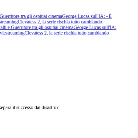
itore tra gli ospiti
ai cinema
George Lucas sull'IA: «È
eaming
Clevatess 2, la serie rischia tutto cambiando
 Guerritore tra gli ospiti
ai cinema
George Lucas sull'IA:
e
streaming
Clevatess 2, la serie rischia tutto cambiando
separa il successo dal disastro?