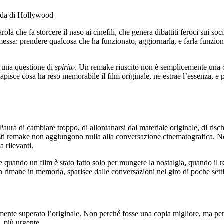
rola che fa storcere il naso ai cinefili, che genera dibattiti feroci sui s
ssa: prendere qualcosa che ha funzionato, aggiornarla, e farla funziona
È una questione di
spirito
. Un remake riuscito non è semplicemente una co
ce cosa ha reso memorabile il film originale, ne estrae l’essenza, e poi 
ura di cambiare troppo, di allontanarsi dal materiale originale, di rischi
uesti remake non aggiungono nulla alla conversazione cinematografica. 
 rilevanti.
quando un film è stato fatto solo per mungere la nostalgia, quando il re
non rimane in memoria, sparisce dalle conversazioni nel giro di poche set
amente superato l’originale. Non perché fosse una copia migliore, ma p
, più urgente.