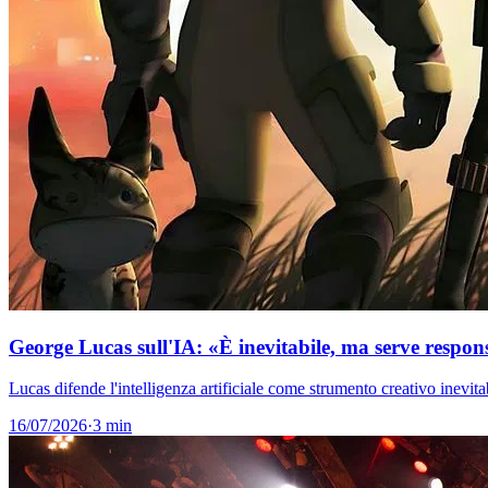
George Lucas sull'IA: «È inevitabile, ma serve respon
Lucas difende l'intelligenza artificiale come strumento creativo inevitab
16/07/2026
·
3 min