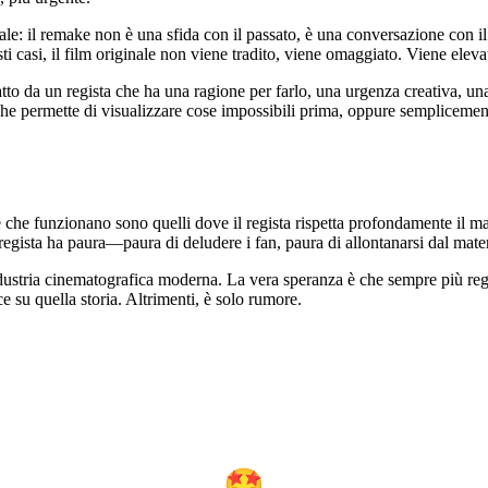
e: il remake non è una sfida con il passato, è una conversazione con il pa
ti casi, il film originale non viene tradito, viene omaggiato. Viene eleva
o da un regista che ha una ragione per farlo, una urgenza creativa, una
a che permette di visualizzare cose impossibili prima, oppure semplice
ake che funzionano sono quelli dove il regista rispetta profondamente il 
l regista ha paura—paura di deludere i fan, paura di allontanarsi dal mate
ndustria cinematografica moderna. La vera speranza è che sempre più reg
 su quella storia. Altrimenti, è solo rumore.
🤩