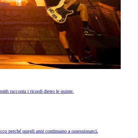
th racconta i ricordi dietro le quinte.
 Ecco perché quegli anni continuano a ossessionarci.