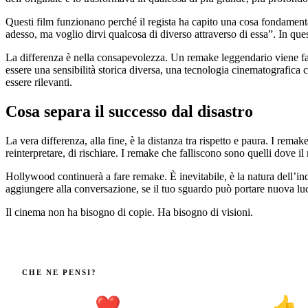
Questi film funzionano perché il regista ha capito una cosa fondamental
adesso, ma voglio dirvi qualcosa di diverso attraverso di essa”. In ques
La differenza è nella consapevolezza. Un remake leggendario viene fatt
essere una sensibilità storica diversa, una tecnologia cinematografic
essere rilevanti.
Cosa separa il successo dal disastro
La vera differenza, alla fine, è la distanza tra rispetto e paura. I rem
reinterpretare, di rischiare. I remake che falliscono sono quelli dove i
Hollywood continuerà a fare remake. È inevitabile, è la natura dell’i
aggiungere alla conversazione, se il tuo sguardo può portare nuova luce
Il cinema non ha bisogno di copie. Ha bisogno di visioni.
CHE NE PENSI?
❤️
👍