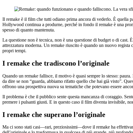
Il remake è il film che tutti odiano prima ancora di vederlo. È quella pa
Hollywood continua a produrne, perché in fondo il remake è una prome
spesso di quanto mantenuta.
La questione non è tecnica, non è una questione di budget o di cast. 
attrezzatura moderna. Un remake riuscito è quando un nuovo regista capis
propri tempi.
I remake che tradiscono l’originale
Quando un remake fallisce, il motivo è quasi sempre lo stesso: paura. Pa
da dire se non “guarda, abbiamo rifatto quello che hai già visto”. Q
offrono una prospettiva nuova su tematiche che potevano essere ancora
Il problema è che il pubblico sente questa mancanza di coraggio. Sente 
premere i pulsanti giusti. E in questo caso il film diventa invisibile, 
I remake che superano l’originale
Ma ci sono stati casi—rari, preziosissimi—dove il remake ha effettiv
dell’originale e lo trasformava in qualcosa di più grande, più profondo