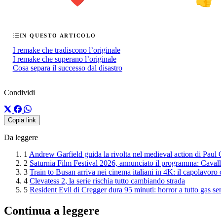
IN QUESTO ARTICOLO
I remake che tradiscono l’originale
I remake che superano l’originale
Cosa separa il successo dal disastro
Condividi
Copia link
Da leggere
1
Andrew Garfield guida la rivolta nel medieval action di Paul
2
Saturnia Film Festival 2026, annunciato il programma: Cavalli 
3
Train to Busan arriva nei cinema italiani in 4K: il capolavoro
4
Clevatess 2, la serie rischia tutto cambiando strada
5
Resident Evil di Cregger dura 95 minuti: horror a tutto gas se
Continua a leggere