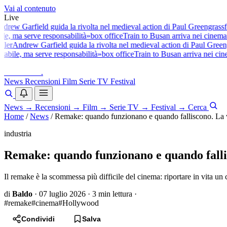
Vai al contenuto
Live
ew Garfield guida la rivolta nel medieval action di Paul Greengrass
fest
e, ma serve responsabilità»
box office
Train to Busan arriva nei cinema it
er
Andrew Garfield guida la rivolta nel medieval action di Paul Greengr
bile, ma serve responsabilità»
box office
Train to Busan arriva nei cinema
baldoshow
.
News
Recensioni
Film
Serie TV
Festival
News
→
Recensioni
→
Film
→
Serie TV
→
Festival
→
Cerca
Home
/
News
/
Remake: quando funzionano e quando falliscono. La 
industria
Remake: quando funzionano e quando falli
Il remake è la scommessa più difficile del cinema: riportare in vita un 
di
Baldo
·
07 luglio 2026
·
3 min lettura
·
#remake
#cinema
#Hollywood
Condividi
Salva