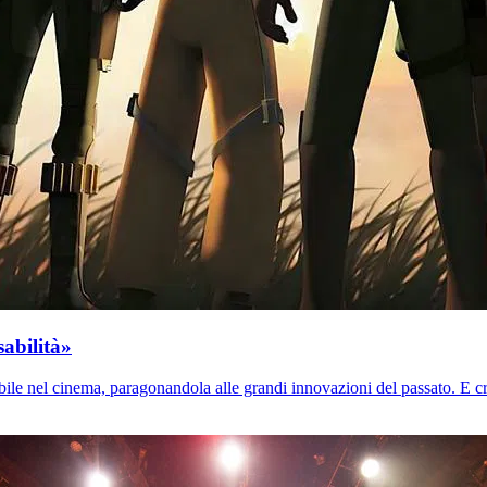
sabilità»
ile nel cinema, paragonandola alle grandi innovazioni del passato. E criti