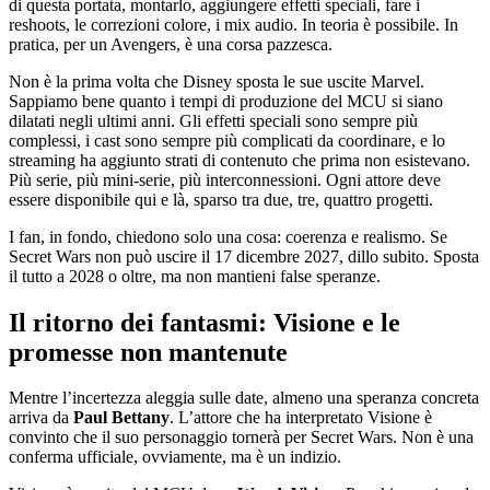
di questa portata, montarlo, aggiungere effetti speciali, fare i
reshoots, le correzioni colore, i mix audio. In teoria è possibile. In
pratica, per un Avengers, è una corsa pazzesca.
Non è la prima volta che Disney sposta le sue uscite Marvel.
Sappiamo bene quanto i tempi di produzione del MCU si siano
dilatati negli ultimi anni. Gli effetti speciali sono sempre più
complessi, i cast sono sempre più complicati da coordinare, e lo
streaming ha aggiunto strati di contenuto che prima non esistevano.
Più serie, più mini-serie, più interconnessioni. Ogni attore deve
essere disponibile qui e là, sparso tra due, tre, quattro progetti.
I fan, in fondo, chiedono solo una cosa: coerenza e realismo. Se
Secret Wars non può uscire il 17 dicembre 2027, dillo subito. Sposta
il tutto a 2028 o oltre, ma non mantieni false speranze.
Il ritorno dei fantasmi: Visione e le
promesse non mantenute
Mentre l’incertezza aleggia sulle date, almeno una speranza concreta
arriva da
Paul Bettany
. L’attore che ha interpretato Visione è
convinto che il suo personaggio tornerà per Secret Wars. Non è una
conferma ufficiale, ovviamente, ma è un indizio.