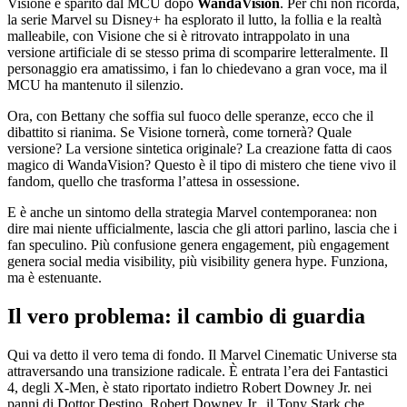
Visione è sparito dal MCU dopo
WandaVision
. Per chi non ricorda,
la serie Marvel su Disney+ ha esplorato il lutto, la follia e la realtà
malleabile, con Visione che si è ritrovato intrappolato in una
versione artificiale di se stesso prima di scomparire letteralmente. Il
personaggio era amatissimo, i fan lo chiedevano a gran voce, ma il
MCU ha mantenuto il silenzio.
Ora, con Bettany che soffia sul fuoco delle speranze, ecco che il
dibattito si rianima. Se Visione tornerà, come tornerà? Quale
versione? La versione sintetica originale? La creazione fatta di caos
magico di WandaVision? Questo è il tipo di mistero che tiene vivo il
fandom, quello che trasforma l’attesa in ossessione.
E è anche un sintomo della strategia Marvel contemporanea: non
dire mai niente ufficialmente, lascia che gli attori parlino, lascia che i
fan speculino. Più confusione genera engagement, più engagement
genera social media visibility, più visibility genera hype. Funziona,
ma è estenuante.
Il vero problema: il cambio di guardia
Qui va detto il vero tema di fondo. Il Marvel Cinematic Universe sta
attraversando una transizione radicale. È entrata l’era dei Fantastici
4, degli X-Men, è stato riportato indietro Robert Downey Jr. nei
panni di Dottor Destino. Robert Downey Jr., il Tony Stark che