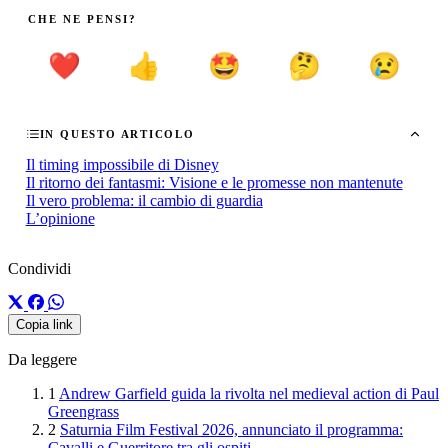
CHE NE PENSI?
❤️
👍
🤩
🤔
😢
IN QUESTO ARTICOLO
Il timing impossibile di Disney
Il ritorno dei fantasmi: Visione e le promesse non mantenute
Il vero problema: il cambio di guardia
L’opinione
Condividi
Copia link
Da leggere
1
Andrew Garfield guida la rivolta nel medieval action di Paul
Greengrass
2
Saturnia Film Festival 2026, annunciato il programma:
Cavalli e Guerritore tra gli ospiti