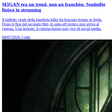
M3GAN era un trend, non un franchise. Soulm8te
finisce in streaming
Il balletto virale della bambola killer ha bruciato troppo in fretta.
Dopo il flop del secondo film, lo spin-off erotico non arriva al
cinema. Una lezione: il cinema horror non vive di social media.
08/07/2026
·
3 min