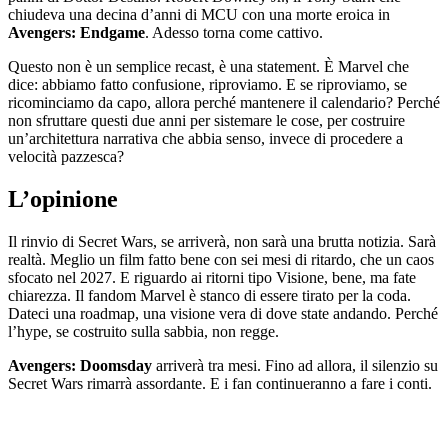
chiudeva una decina d’anni di MCU con una morte eroica in
Avengers: Endgame
. Adesso torna come cattivo.
Questo non è un semplice recast, è una statement. È Marvel che
dice: abbiamo fatto confusione, riproviamo. E se riproviamo, se
ricominciamo da capo, allora perché mantenere il calendario? Perché
non sfruttare questi due anni per sistemare le cose, per costruire
un’architettura narrativa che abbia senso, invece di procedere a
velocità pazzesca?
L’opinione
Il rinvio di Secret Wars, se arriverà, non sarà una brutta notizia. Sarà
realtà. Meglio un film fatto bene con sei mesi di ritardo, che un caos
sfocato nel 2027. E riguardo ai ritorni tipo Visione, bene, ma fate
chiarezza. Il fandom Marvel è stanco di essere tirato per la coda.
Dateci una roadmap, una visione vera di dove state andando. Perché
l’hype, se costruito sulla sabbia, non regge.
Avengers: Doomsday
arriverà tra mesi. Fino ad allora, il silenzio su
Secret Wars rimarrà assordante. E i fan continueranno a fare i conti.