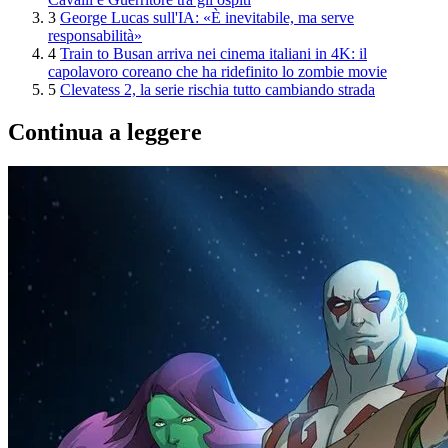
3
George Lucas sull'IA: «È inevitabile, ma serve
responsabilità»
4
Train to Busan arriva nei cinema italiani in 4K: il
capolavoro coreano che ha ridefinito lo zombie movie
5
Clevatess 2, la serie rischia tutto cambiando strada
Continua a leggere