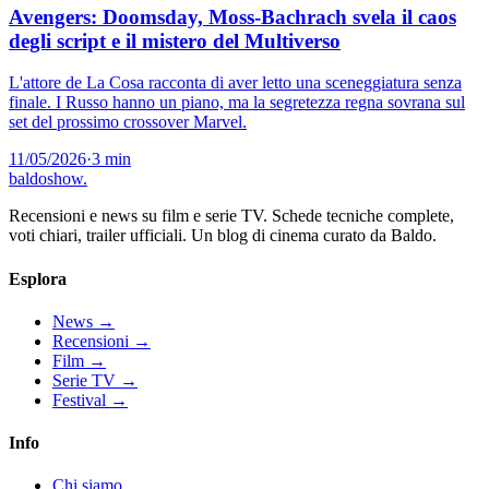
Avengers: Doomsday, Moss-Bachrach svela il caos
degli script e il mistero del Multiverso
L'attore de La Cosa racconta di aver letto una sceneggiatura senza
finale. I Russo hanno un piano, ma la segretezza regna sovrana sul
set del prossimo crossover Marvel.
11/05/2026
·
3 min
baldoshow
.
Recensioni e news su film e serie TV. Schede tecniche complete,
voti chiari, trailer ufficiali. Un blog di cinema curato da Baldo.
Esplora
News
→
Recensioni
→
Film
→
Serie TV
→
Festival
→
Info
Chi siamo