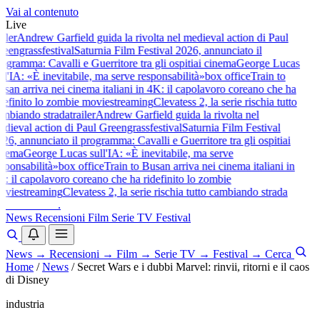
Vai al contenuto
Live
iler
Andrew Garfield guida la rivolta nel medieval action di Paul
eengrass
festival
Saturnia Film Festival 2026, annunciato il
ogramma: Cavalli e Guerritore tra gli ospiti
ai cinema
George Lucas
ll'IA: «È inevitabile, ma serve responsabilità»
box office
Train to
san arriva nei cinema italiani in 4K: il capolavoro coreano che ha
definito lo zombie movie
streaming
Clevatess 2, la serie rischia tutto
mbiando strada
trailer
Andrew Garfield guida la rivolta nel
dieval action di Paul Greengrass
festival
Saturnia Film Festival
26, annunciato il programma: Cavalli e Guerritore tra gli ospiti
ai
nema
George Lucas sull'IA: «È inevitabile, ma serve
sponsabilità»
box office
Train to Busan arriva nei cinema italiani in
: il capolavoro coreano che ha ridefinito lo zombie
vie
streaming
Clevatess 2, la serie rischia tutto cambiando strada
baldoshow
.
News
Recensioni
Film
Serie TV
Festival
News
→
Recensioni
→
Film
→
Serie TV
→
Festival
→
Cerca
Home
/
News
/
Secret Wars e i dubbi Marvel: rinvii, ritorni e il caos
di Disney
industria