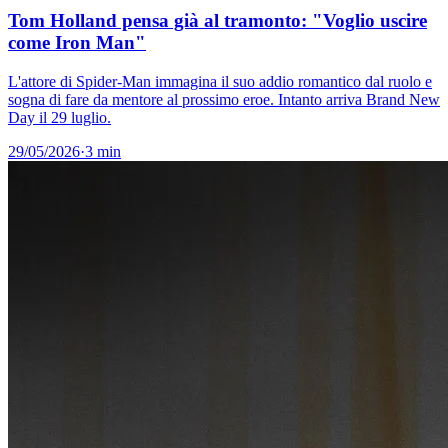
Tom Holland pensa già al tramonto: "Voglio uscire
come Iron Man"
L'attore di Spider-Man immagina il suo addio romantico dal ruolo e
sogna di fare da mentore al prossimo eroe. Intanto arriva Brand New
Day il 29 luglio.
29/05/2026
·
3 min