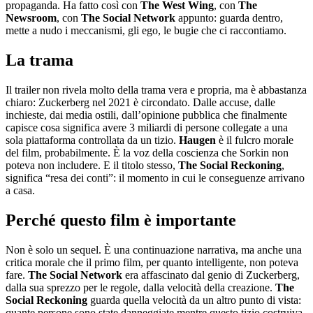
propaganda. Ha fatto così con
The West Wing
, con
The
Newsroom
, con
The Social Network
appunto: guarda dentro,
mette a nudo i meccanismi, gli ego, le bugie che ci raccontiamo.
La trama
Il trailer non rivela molto della trama vera e propria, ma è abbastanza
chiaro: Zuckerberg nel 2021 è circondato. Dalle accuse, dalle
inchieste, dai media ostili, dall’opinione pubblica che finalmente
capisce cosa significa avere 3 miliardi di persone collegate a una
sola piattaforma controllata da un tizio.
Haugen
è il fulcro morale
del film, probabilmente. È la voz della coscienza che Sorkin non
poteva non includere. E il titolo stesso,
The Social Reckoning
,
significa “resa dei conti”: il momento in cui le conseguenze arrivano
a casa.
Perché questo film è importante
Non è solo un sequel. È una continuazione narrativa, ma anche una
critica morale che il primo film, per quanto intelligente, non poteva
fare.
The Social Network
era affascinato dal genio di Zuckerberg,
dalla sua sprezzo per le regole, dalla velocità della creazione.
The
Social Reckoning
guarda quella velocità da un altro punto di vista:
quante persone sono state danneggiate mentre questo tizio costruiva