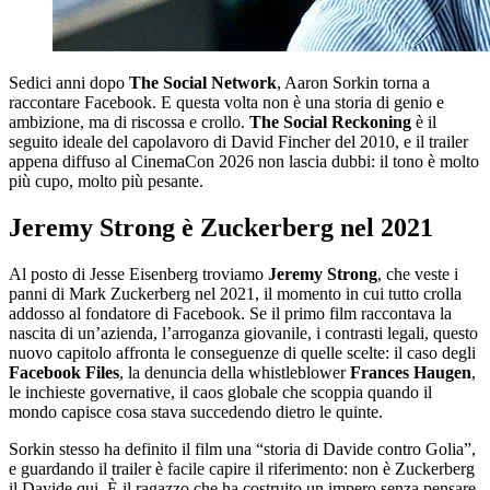
Sedici anni dopo
The Social Network
, Aaron Sorkin torna a
raccontare Facebook. E questa volta non è una storia di genio e
ambizione, ma di riscossa e crollo.
The Social Reckoning
è il
seguito ideale del capolavoro di David Fincher del 2010, e il trailer
appena diffuso al CinemaCon 2026 non lascia dubbi: il tono è molto
più cupo, molto più pesante.
Jeremy Strong è Zuckerberg nel 2021
Al posto di Jesse Eisenberg troviamo
Jeremy Strong
, che veste i
panni di Mark Zuckerberg nel 2021, il momento in cui tutto crolla
addosso al fondatore di Facebook. Se il primo film raccontava la
nascita di un’azienda, l’arroganza giovanile, i contrasti legali, questo
nuovo capitolo affronta le conseguenze di quelle scelte: il caso degli
Facebook Files
, la denuncia della whistleblower
Frances Haugen
,
le inchieste governative, il caos globale che scoppia quando il
mondo capisce cosa stava succedendo dietro le quinte.
Sorkin stesso ha definito il film una “storia di Davide contro Golia”,
e guardando il trailer è facile capire il riferimento: non è Zuckerberg
il Davide qui. È il ragazzo che ha costruito un impero senza pensare