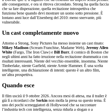
alle conseguenze, e ora si ritrova circondato. Strong ha quella faccia
che sa fare disperazione, quella recitazione introspettiva che
funziona bene quando devi mostrare un uomo sotto pressione. È
lontano anni luce dall’Eisenberg del 2010: meno snervante, più
vulnerabile.
Un cast completamente nuovo
Attorno a Strong, Sony Pictures ha messo insieme un cast rinato:
Mikey Madison
(Scream Franchise, Madame Web),
Jeremy Allen
White
(Fargo, The Iron Claw) e
Bill Burr
, il comico di Boston che
negli ultimi anni ha fatto irruzione nella recitazione drammatica con
risultati interessanti. Niente del vecchio ensemble, insomma. Niente
Timberlake, niente Garfield, niente Armie Hammer. È una scelta
intelligente, una dichiarazione di intenti: questo è un altro film,
un’altra prospettiva.
Quando esce
Il film uscirà il 9 ottobre 2026. Ancora mesi di attesa, ma il trailer è
già lì a ricordarci che
Sorkin
non molla la presa su questo tema. È
uno dei pochi sceneggiatori di Hollywood che sa raccontare
l’industria tech con intelligenza, senza ridurla a slogan o a