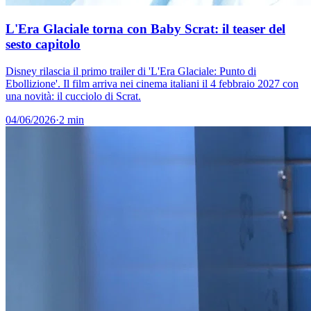
L'Era Glaciale torna con Baby Scrat: il teaser del
sesto capitolo
Disney rilascia il primo trailer di 'L'Era Glaciale: Punto di
Ebollizione'. Il film arriva nei cinema italiani il 4 febbraio 2027 con
una novità: il cucciolo di Scrat.
04/06/2026
·
2 min