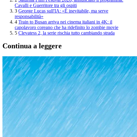
Cavalli e Guerritore tra gli ospiti
3
George Lucas sull'IA: «È inevitabile, ma serve
responsabilità»
4
Train to Busan arriva nei cinema italiani in 4K: il
capolavoro coreano che ha ridefinito lo zombie movie
5
Clevatess 2, la serie rischia tutto cambiando strada
Continua a leggere