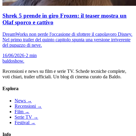
Shrek 5 prende in giro Frozen: il teaser mostra un
Olaf sporco e cattivo
DreamWorks non perde l'occasione di sfottere il capolavoro Disney.
Nel primo trailer del quinto capitolo spunta una versione irriverente
del pupazzo di neve.
16/06/2026
·
2 min
baldoshow
.
Recensioni e news su film e serie TV. Schede tecniche complete,
voti chiari, trailer ufficiali. Un blog di cinema curato da Baldo.
Esplora
News
→
Recensioni
→
Film
→
Serie TV
→
Festival
→
Info