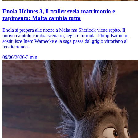
Enola Holmes 3, il trailer svela matrimonio e
rapimento: Malta cambia tutto
Enola si prepara alle nozze a Malta ma Sherlock viene rapito. Il
nuovo capitolo cambia scenario, regia e formula: Philip Barantini
sostituisce Inem Warnecke e la saga passa dal grigio vittoriano al
mediterraneo.
09/06/2026
·
3 min