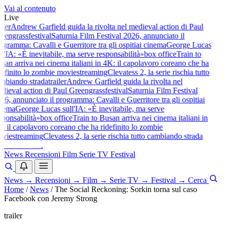
Vai al contenuto
Live
iler
Andrew Garfield guida la rivolta nel medieval action di Paul
eengrass
festival
Saturnia Film Festival 2026, annunciato il
gramma: Cavalli e Guerritore tra gli ospiti
ai cinema
George Lucas
l'IA: «È inevitabile, ma serve responsabilità»
box office
Train to
an arriva nei cinema italiani in 4K: il capolavoro coreano che ha
efinito lo zombie movie
streaming
Clevatess 2, la serie rischia tutto
mbiando strada
trailer
Andrew Garfield guida la rivolta nel
ieval action di Paul Greengrass
festival
Saturnia Film Festival
6, annunciato il programma: Cavalli e Guerritore tra gli ospiti
ai
nema
George Lucas sull'IA: «È inevitabile, ma serve
ponsabilità»
box office
Train to Busan arriva nei cinema italiani in
 il capolavoro coreano che ha ridefinito lo zombie
vie
streaming
Clevatess 2, la serie rischia tutto cambiando strada
baldoshow
.
News
Recensioni
Film
Serie TV
Festival
News
→
Recensioni
→
Film
→
Serie TV
→
Festival
→
Cerca
Home
/
News
/
The Social Reckoning: Sorkin torna sul caso
Facebook con Jeremy Strong
trailer