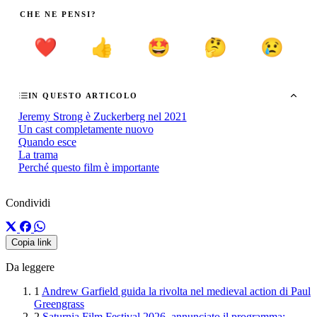
CHE NE PENSI?
❤️
👍
🤩
🤔
😢
IN QUESTO ARTICOLO
Jeremy Strong è Zuckerberg nel 2021
Un cast completamente nuovo
Quando esce
La trama
Perché questo film è importante
Condividi
Copia link
Da leggere
1
Andrew Garfield guida la rivolta nel medieval action di Paul
Greengrass
2
Saturnia Film Festival 2026, annunciato il programma: