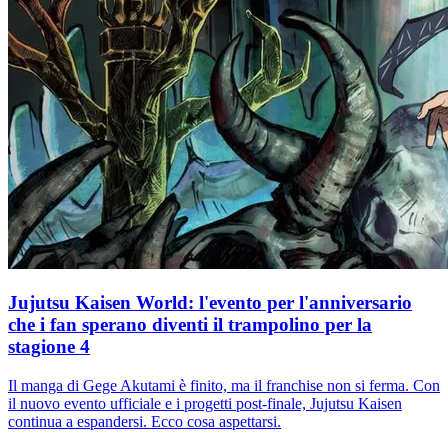
Jujutsu Kaisen World: l'evento per l'anniversario
che i fan sperano diventi il trampolino per la
stagione 4
Il manga di Gege Akutami è finito, ma il franchise non si ferma. Con
il nuovo evento ufficiale e i progetti post-finale, Jujutsu Kaisen
continua a espandersi. Ecco cosa aspettarsi.