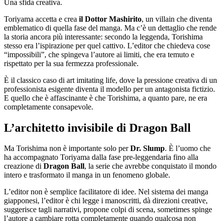
Una sfida creativa.
Toriyama accetta e crea
il Dottor Mashirito
, un villain che diventa
emblematico di quella fase del manga. Ma c’è un dettaglio che rende
la storia ancora più interessante: secondo la leggenda, Torishima
stesso era l’ispirazione per quel cattivo. L’editor che chiedeva cose
“impossibili”, che spingeva l’autore ai limiti, che era temuto e
rispettato per la sua fermezza professionale.
È il classico caso di art imitating life, dove la pressione creativa di un
professionista esigente diventa il modello per un antagonista fictizio.
E quello che è affascinante è che Torishima, a quanto pare, ne era
completamente consapevole.
L’architetto invisibile di Dragon Ball
Ma Torishima non è importante solo per
Dr. Slump
. È l’uomo che
ha accompagnato Toriyama dalla fase pre-leggendaria fino alla
creazione di
Dragon Ball
, la serie che avrebbe conquistato il mondo
intero e trasformato il manga in un fenomeno globale.
L’editor non è semplice facilitatore di idee. Nel sistema dei manga
giapponesi, l’editor è chi legge i manoscritti, dà direzioni creative,
suggerisce tagli narrativi, propone colpi di scena, sometimes spinge
l’autore a cambiare rotta completamente quando qualcosa non