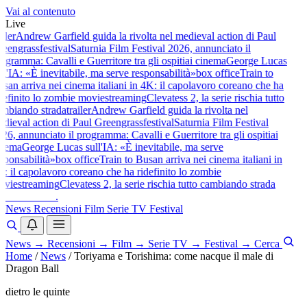
Vai al contenuto
Live
iler
Andrew Garfield guida la rivolta nel medieval action di Paul
eengrass
festival
Saturnia Film Festival 2026, annunciato il
gramma: Cavalli e Guerritore tra gli ospiti
ai cinema
George Lucas
l'IA: «È inevitabile, ma serve responsabilità»
box office
Train to
san arriva nei cinema italiani in 4K: il capolavoro coreano che ha
definito lo zombie movie
streaming
Clevatess 2, la serie rischia tutto
mbiando strada
trailer
Andrew Garfield guida la rivolta nel
dieval action di Paul Greengrass
festival
Saturnia Film Festival
26, annunciato il programma: Cavalli e Guerritore tra gli ospiti
ai
nema
George Lucas sull'IA: «È inevitabile, ma serve
sponsabilità»
box office
Train to Busan arriva nei cinema italiani in
: il capolavoro coreano che ha ridefinito lo zombie
vie
streaming
Clevatess 2, la serie rischia tutto cambiando strada
baldoshow
.
News
Recensioni
Film
Serie TV
Festival
News
→
Recensioni
→
Film
→
Serie TV
→
Festival
→
Cerca
Home
/
News
/
Toriyama e Torishima: come nacque il male di
Dragon Ball
dietro le quinte