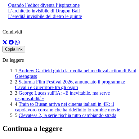
Quando l’editor diventa l’ispirazione
L’architetto invisibile di Dragon Ball
L’eredità invisibile del dietro le quinte
Condividi
Copia link
Da leggere
1
Andrew Garfield guida la rivolta nel medieval action di Paul
Greengrass
2
Saturnia Film Festival 2026, annunciato il programma:
Cavalli e Guerritore tra gli ospiti
3
George Lucas sull'IA: «È inevitabile, ma serve
responsabilità»
4
Train to Busan arriva nei cinema italiani in 4K: il
capolavoro coreano che ha ridefinito lo zombie movie
5
Clevatess 2, la serie rischia tutto cambiando strada
Continua a leggere