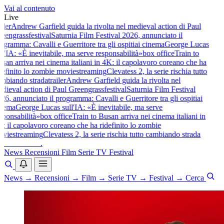
Vai al contenuto
Live
iler
Andrew Garfield guida la rivolta nel medieval action di Paul
eengrass
festival
Saturnia Film Festival 2026, annunciato il
gramma: Cavalli e Guerritore tra gli ospiti
ai cinema
George Lucas
l'IA: «È inevitabile, ma serve responsabilità»
box office
Train to
an arriva nei cinema italiani in 4K: il capolavoro coreano che ha
efinito lo zombie movie
streaming
Clevatess 2, la serie rischia tutto
mbiando strada
trailer
Andrew Garfield guida la rivolta nel
ieval action di Paul Greengrass
festival
Saturnia Film Festival
6, annunciato il programma: Cavalli e Guerritore tra gli ospiti
ai
nema
George Lucas sull'IA: «È inevitabile, ma serve
ponsabilità»
box office
Train to Busan arriva nei cinema italiani in
 il capolavoro coreano che ha ridefinito lo zombie
vie
streaming
Clevatess 2, la serie rischia tutto cambiando strada
baldoshow
.
News
Recensioni
Film
Serie TV
Festival
News
→
Recensioni
→
Film
→
Serie TV
→
Festival
→
Cerca