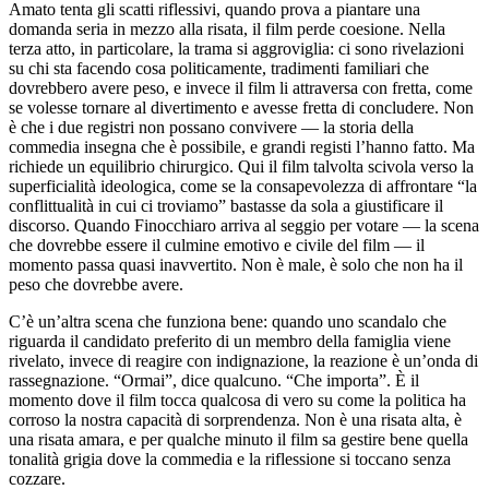
Amato tenta gli scatti riflessivi, quando prova a piantare una
domanda seria in mezzo alla risata, il film perde coesione. Nella
terza atto, in particolare, la trama si aggroviglia: ci sono rivelazioni
su chi sta facendo cosa politicamente, tradimenti familiari che
dovrebbero avere peso, e invece il film li attraversa con fretta, come
se volesse tornare al divertimento e avesse fretta di concludere. Non
è che i due registri non possano convivere — la storia della
commedia insegna che è possibile, e grandi registi l’hanno fatto. Ma
richiede un equilibrio chirurgico. Qui il film talvolta scivola verso la
superficialità ideologica, come se la consapevolezza di affrontare “la
conflittualità in cui ci troviamo” bastasse da sola a giustificare il
discorso. Quando Finocchiaro arriva al seggio per votare — la scena
che dovrebbe essere il culmine emotivo e civile del film — il
momento passa quasi inavvertito. Non è male, è solo che non ha il
peso che dovrebbe avere.
C’è un’altra scena che funziona bene: quando uno scandalo che
riguarda il candidato preferito di un membro della famiglia viene
rivelato, invece di reagire con indignazione, la reazione è un’onda di
rassegnazione. “Ormai”, dice qualcuno. “Che importa”. È il
momento dove il film tocca qualcosa di vero su come la politica ha
corroso la nostra capacità di sorprendenza. Non è una risata alta, è
una risata amara, e per qualche minuto il film sa gestire bene quella
tonalità grigia dove la commedia e la riflessione si toccano senza
cozzare.