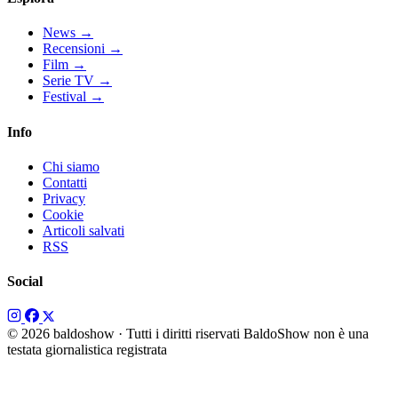
News
→
Recensioni
→
Film
→
Serie TV
→
Festival
→
Info
Chi siamo
Contatti
Privacy
Cookie
Articoli salvati
RSS
Social
© 2026 baldoshow · Tutti i diritti riservati
BaldoShow non è una
testata giornalistica registrata