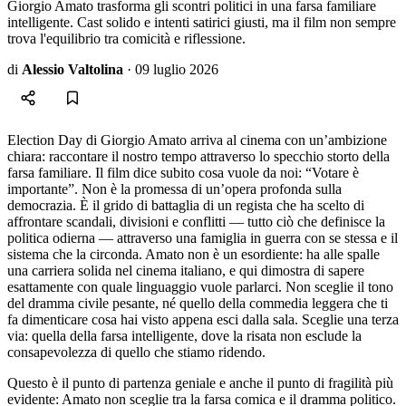
Giorgio Amato trasforma gli scontri politici in una farsa familiare
intelligente. Cast solido e intenti satirici giusti, ma il film non sempre
trova l'equilibrio tra comicità e riflessione.
di
Alessio Valtolina
·
09 luglio 2026
Election Day di Giorgio Amato arriva al cinema con un’ambizione
chiara: raccontare il nostro tempo attraverso lo specchio storto della
farsa familiare. Il film dice subito cosa vuole da noi: “Votare è
importante”. Non è la promessa di un’opera profonda sulla
democrazia. È il grido di battaglia di un regista che ha scelto di
affrontare scandali, divisioni e conflitti — tutto ciò che definisce la
politica odierna — attraverso una famiglia in guerra con se stessa e il
sistema che la circonda. Amato non è un esordiente: ha alle spalle
una carriera solida nel cinema italiano, e qui dimostra di sapere
esattamente con quale linguaggio vuole parlarci. Non sceglie il tono
del dramma civile pesante, né quello della commedia leggera che ti
fa dimenticare cosa hai visto appena esci dalla sala. Sceglie una terza
via: quella della farsa intelligente, dove la risata non esclude la
consapevolezza di quello che stiamo ridendo.
Questo è il punto di partenza geniale e anche il punto di fragilità più
evidente: Amato non sceglie tra la farsa comica e il dramma politico.