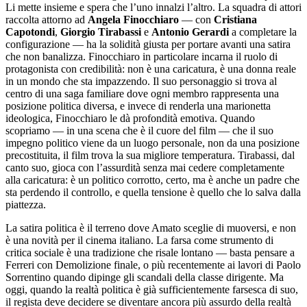
Li mette insieme e spera che l’uno innalzi l’altro. La squadra di attori
raccolta attorno ad
Angela Finocchiaro
— con
Cristiana
Capotondi
,
Giorgio Tirabassi
e
Antonio Gerardi
a completare la
configurazione — ha la solidità giusta per portare avanti una satira
che non banalizza. Finocchiaro in particolare incarna il ruolo di
protagonista con credibilità: non è una caricatura, è una donna reale
in un mondo che sta impazzendo. Il suo personaggio si trova al
centro di una saga familiare dove ogni membro rappresenta una
posizione politica diversa, e invece di renderla una marionetta
ideologica, Finocchiaro le dà profondità emotiva. Quando
scopriamo — in una scena che è il cuore del film — che il suo
impegno politico viene da un luogo personale, non da una posizione
precostituita, il film trova la sua migliore temperatura. Tirabassi, dal
canto suo, gioca con l’assurdità senza mai cedere completamente
alla caricatura: è un politico corrotto, certo, ma è anche un padre che
sta perdendo il controllo, e quella tensione è quello che lo salva dalla
piattezza.
La satira politica è il terreno dove Amato sceglie di muoversi, e non
è una novità per il cinema italiano. La farsa come strumento di
critica sociale è una tradizione che risale lontano — basta pensare a
Ferreri con Demolizione finale, o più recentemente ai lavori di Paolo
Sorrentino quando dipinge gli scandali della classe dirigente. Ma
oggi, quando la realtà politica è già sufficientemente farsesca di suo,
il regista deve decidere se diventare ancora più assurdo della realtà