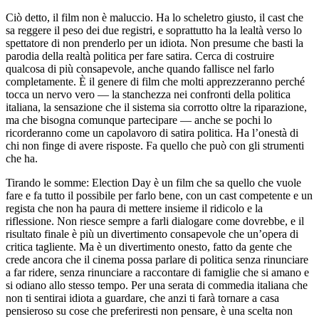
Ciò detto, il film non è maluccio. Ha lo scheletro giusto, il cast che
sa reggere il peso dei due registri, e soprattutto ha la lealtà verso lo
spettatore di non prenderlo per un idiota. Non presume che basti la
parodia della realtà politica per fare satira. Cerca di costruire
qualcosa di più consapevole, anche quando fallisce nel farlo
completamente. È il genere di film che molti apprezzeranno perché
tocca un nervo vero — la stanchezza nei confronti della politica
italiana, la sensazione che il sistema sia corrotto oltre la riparazione,
ma che bisogna comunque partecipare — anche se pochi lo
ricorderanno come un capolavoro di satira politica. Ha l’onestà di
chi non finge di avere risposte. Fa quello che può con gli strumenti
che ha.
Tirando le somme: Election Day è un film che sa quello che vuole
fare e fa tutto il possibile per farlo bene, con un cast competente e un
regista che non ha paura di mettere insieme il ridicolo e la
riflessione. Non riesce sempre a farli dialogare come dovrebbe, e il
risultato finale è più un divertimento consapevole che un’opera di
critica tagliente. Ma è un divertimento onesto, fatto da gente che
crede ancora che il cinema possa parlare di politica senza rinunciare
a far ridere, senza rinunciare a raccontare di famiglie che si amano e
si odiano allo stesso tempo. Per una serata di commedia italiana che
non ti sentirai idiota a guardare, che anzi ti farà tornare a casa
pensieroso su cose che preferiresti non pensare, è una scelta non