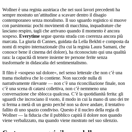
Wollner è una regista austriaca che nei suoi lavori precedenti ha
sempre mostrato un’attitudine a scavare dentro il disagio
contemporaneo senza moralismo. Il suo sguardo registico si muove
con parsimonia: pochi movimenti di macchina, inquadrature che
lasciano respiro, tagli che arrivano quando il momento è ancora
sospeso.
Everytime
segue questa strada con coerenza ancora più
marcata. La giuria di Cannes, guidata da Leïla Bekhti e composta da
nomi di respiro internazionale (fra cui la regista Laura Samani, che
conosce bene il cinema del dolore), ha riconosciuto qui una qualità
rara: la capacità di tenere insieme tre persone ferite senza
trasformarle in didascalia del sentimentalismo.
Il film è «sospeso sul dolore», nel senso letterale che non c’è una
trama risolutiva che lo contiene. Non succede nulla di
narrativamente rilevante — non c’è una riconciliazione finale, non
c’è una scena di catarsi collettiva, non c’è nemmeno una
conversazione che sblocca qualcosa. C’è la quotidianità ferita: gli
sguardi che incrociano il vuoto, il modo in cui la mano di uno dei tre
si ferma a metà di un gesto perché non sa dove andare, il tentativo
fallito di uno spazio condiviso. Questo è il nucleo della regia di
Wollner — la fiducia che il pubblico capirà il dolore non quando
viene verbalizzato, ma quando viene mostrato nel suo silenzio.