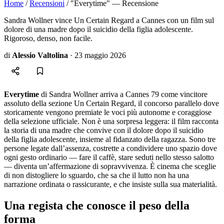
Home
/
Recensioni
/
"Everytime" — Recensione
Sandra Wollner vince Un Certain Regard a Cannes con un film sul
dolore di una madre dopo il suicidio della figlia adolescente.
Rigoroso, denso, non facile.
di
Alessio Valtolina
·
23 maggio 2026
Everytime
di Sandra Wollner arriva a Cannes 79 come vincitore
assoluto della sezione Un Certain Regard, il concorso parallelo dove
storicamente vengono premiate le voci più autonome e coraggiose
della selezione ufficiale. Non è una sorpresa leggera: il film racconta
la storia di una madre che convive con il dolore dopo il suicidio
della figlia adolescente, insieme al fidanzato della ragazza. Sono tre
persone legate dall’assenza, costrette a condividere uno spazio dove
ogni gesto ordinario — fare il caffè, stare seduti nello stesso salotto
— diventa un’affermazione di sopravvivenza. È cinema che sceglie
di non distogliere lo sguardo, che sa che il lutto non ha una
narrazione ordinata o rassicurante, e che insiste sulla sua materialità.
Una regista che conosce il peso della
forma