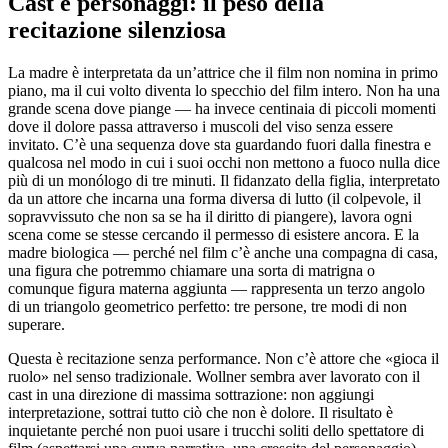
Cast e personaggi: il peso della
recitazione silenziosa
La madre è interpretata da un’attrice che il film non nomina in primo
piano, ma il cui volto diventa lo specchio del film intero. Non ha una
grande scena dove piange — ha invece centinaia di piccoli momenti
dove il dolore passa attraverso i muscoli del viso senza essere
invitato. C’è una sequenza dove sta guardando fuori dalla finestra e
qualcosa nel modo in cui i suoi occhi non mettono a fuoco nulla dice
più di un monólogo di tre minuti. Il fidanzato della figlia, interpretato
da un attore che incarna una forma diversa di lutto (il colpevole, il
sopravvissuto che non sa se ha il diritto di piangere), lavora ogni
scena come se stesse cercando il permesso di esistere ancora. E la
madre biologica — perché nel film c’è anche una compagna di casa,
una figura che potremmo chiamare una sorta di matrigna o
comunque figura materna aggiunta — rappresenta un terzo angolo
di un triangolo geometrico perfetto: tre persone, tre modi di non
superare.
Questa è recitazione senza performance. Non c’è attore che «gioca il
ruolo» nel senso tradizionale. Wollner sembra aver lavorato con il
cast in una direzione di massima sottrazione: non aggiungi
interpretazione, sottrai tutto ciò che non è dolore. Il risultato è
inquietante perché non puoi usare i trucchi soliti dello spettatore di