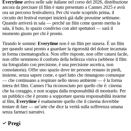
Everytime
arriva nelle sale italiane nel corso del 2026, distribuzione
ancora da precisare (il film è stato presentato a Cannes 2025 e avrà
ora un percorso festivaliero). Per chi vuole scoprirlo prima, il
circuito dei festival europei inizierà già dalle prossime settimane.
Quando arriverà in sala — perché un film come questo merita la
sala, il buio, lo spazio condiviso con altri spettatori — sarà il
momento giusto per chi è pronto.
Tirando le somme:
Everytime
non è un film per stasera. È un film
per quando sarai pronto a guardare la rigorosità del dolore incarnata
in forma cinematografica. Non offre risposte, non offre catarsi facile,
non offre nemmeno il conforto della bellezza visiva (sebbene il film
sia fotografato con precisione, è una precisione ascetica, non
consolatoria). Offre uno spazio dove tre persone restano in piedi,
insieme, senza sapere come, e quel fatto che rimangono comunque
— che continuano a respirare nello stesso ambiente — è la forma
intera del film. Cannes l’ha riconosciuto per quello che è: cinema
che ha coraggio, e non scappa dalla responsabilità di mostrarlo. Per
un pubblico che è pronto a sopportare questa responsabilità insieme
al film,
Everytime
è esattamente quello che il cinema dovrebbe
tentare di fare — un’arte che dice la verità sulla sofferenza umana
senza farmaci narrativi.
Pregi