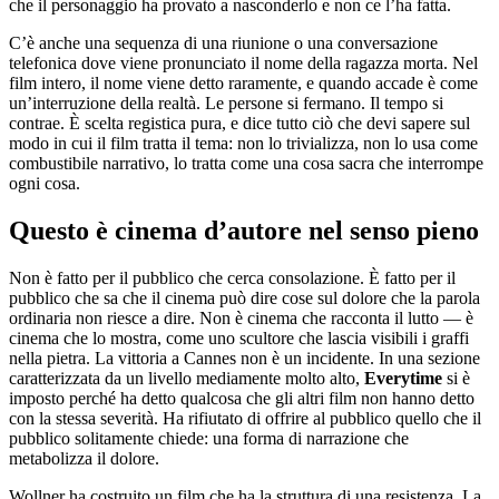
che il personaggio ha provato a nasconderlo e non ce l’ha fatta.
C’è anche una sequenza di una riunione o una conversazione
telefonica dove viene pronunciato il nome della ragazza morta. Nel
film intero, il nome viene detto raramente, e quando accade è come
un’interruzione della realtà. Le persone si fermano. Il tempo si
contrae. È scelta registica pura, e dice tutto ciò che devi sapere sul
modo in cui il film tratta il tema: non lo trivializza, non lo usa come
combustibile narrativo, lo tratta come una cosa sacra che interrompe
ogni cosa.
Questo è cinema d’autore nel senso pieno
Non è fatto per il pubblico che cerca consolazione. È fatto per il
pubblico che sa che il cinema può dire cose sul dolore che la parola
ordinaria non riesce a dire. Non è cinema che racconta il lutto — è
cinema che lo mostra, come uno scultore che lascia visibili i graffi
nella pietra. La vittoria a Cannes non è un incidente. In una sezione
caratterizzata da un livello mediamente molto alto,
Everytime
si è
imposto perché ha detto qualcosa che gli altri film non hanno detto
con la stessa severità. Ha rifiutato di offrire al pubblico quello che il
pubblico solitamente chiede: una forma di narrazione che
metabolizza il dolore.
Wollner ha costruito un film che ha la struttura di una resistenza. La