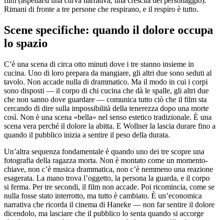
film (aspettarsi una curva narrativa, una crescita del personaggio).
Rimani di fronte a tre persone che respirano, e il respiro è tutto.
Scene specifiche: quando il dolore occupa
lo spazio
C’è una scena di circa otto minuti dove i tre stanno insieme in
cucina. Uno di loro prepara da mangiare, gli altri due sono seduti al
tavolo. Non accade nulla di drammatico. Ma il modo in cui i corpi
sono disposti — il corpo di chi cucina che dà le spalle, gli altri due
che non sanno dove guardare — comunica tutto ciò che il film sta
cercando di dire sulla impossibilità della tenerezza dopo una morte
così. Non è una scena «bella» nel senso estetico tradizionale. È una
scena vera perché il dolore la abitta. E Wollner la lascia durare fino a
quando il pubblico inizia a sentire il peso della durata.
Un’altra sequenza fondamentale è quando uno dei tre scopre una
fotografia della ragazza morta. Non è montato come un momento-
chiave, non c’è musica drammatica, non c’è nemmeno una reazione
esagerata. La mano trova l’oggetto, la persona la guarda, e il corpo
si ferma. Per tre secondi, il film non accade. Poi ricomincia, come se
nulla fosse stato interrotto, ma tutto è cambiato. È un’economica
narrativa che ricorda il cinema di Haneke — non far sentire il dolore
dicendolo, ma lasciare che il pubblico lo senta quando si accorge