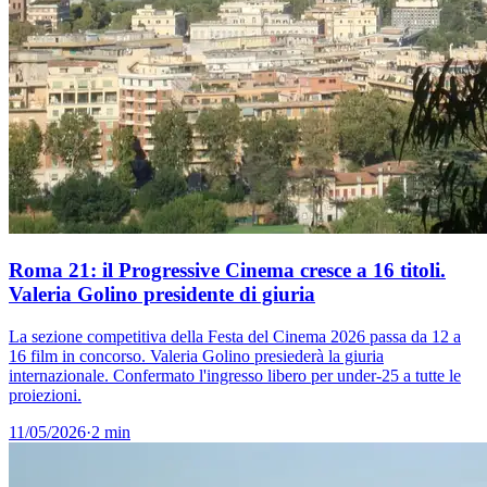
Roma 21: il Progressive Cinema cresce a 16 titoli.
Valeria Golino presidente di giuria
La sezione competitiva della Festa del Cinema 2026 passa da 12 a
16 film in concorso. Valeria Golino presiederà la giuria
internazionale. Confermato l'ingresso libero per under-25 a tutte le
proiezioni.
11/05/2026
·
2 min