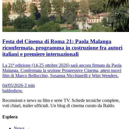
Festa del Cinema di Roma 21: Paola Malanga
riconfermata, programma in costruzione fra autori
italiani e premiere internazionali
La 21ª edizione (14-25 ottobre 2026) sarà ancora firmata da Paola
Malanga. Confermata la sezione Progressive Cinema, attesi nuovi
film di Marco Bellocchio, Susanna Nicchiarelli e Wim Wenders.
04/05/2026
·
2 min
baldoshow
.
Recensioni e news su film e serie TV. Schede tecniche complete,
voti chiari, trailer ufficiali. Un blog di cinema curato da Baldo.
Esplora
News
→