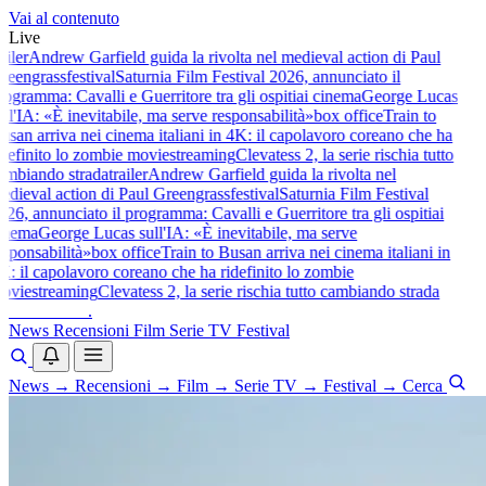
Vai al contenuto
Live
ailer
Andrew Garfield guida la rivolta nel medieval action di Paul
reengrass
festival
Saturnia Film Festival 2026, annunciato il
rogramma: Cavalli e Guerritore tra gli ospiti
ai cinema
George Lucas
ll'IA: «È inevitabile, ma serve responsabilità»
box office
Train to
usan arriva nei cinema italiani in 4K: il capolavoro coreano che ha
idefinito lo zombie movie
streaming
Clevatess 2, la serie rischia tutto
ambiando strada
trailer
Andrew Garfield guida la rivolta nel
edieval action di Paul Greengrass
festival
Saturnia Film Festival
026, annunciato il programma: Cavalli e Guerritore tra gli ospiti
ai
inema
George Lucas sull'IA: «È inevitabile, ma serve
esponsabilità»
box office
Train to Busan arriva nei cinema italiani in
K: il capolavoro coreano che ha ridefinito lo zombie
ovie
streaming
Clevatess 2, la serie rischia tutto cambiando strada
baldoshow
.
News
Recensioni
Film
Serie TV
Festival
News
→
Recensioni
→
Film
→
Serie TV
→
Festival
→
Cerca