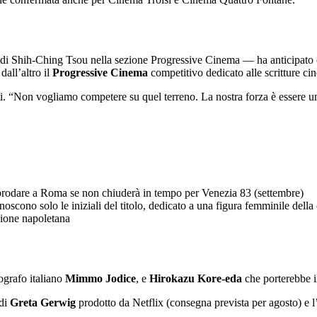
i Shih-Ching Tsou nella sezione Progressive Cinema — ha anticipato ch
all’altro il
Progressive Cinema
competitivo dedicato alle scritture ci
 “Non vogliamo competere su quel terreno. La nostra forza è essere una f
prodare a Roma se non chiuderà in tempo per Venezia 83 (settembre)
oscono solo le iniziali del titolo, dedicato a una figura femminile della
zione napoletana
grafo italiano
Mimmo Jodice
, e
Hirokazu Kore-eda
che porterebbe i
 di
Greta Gerwig
prodotto da Netflix (consegna prevista per agosto) e l’