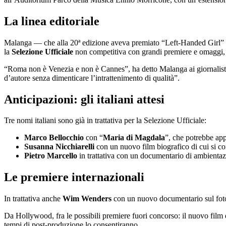
La linea editoriale
Malanga — che alla 20ª edizione aveva premiato “Left-Handed Girl” d
la
Selezione Ufficiale
non competitiva con grandi premiere e omaggi, d
“Roma non è Venezia e non è Cannes”, ha detto Malanga ai giornalisti.
d’autore senza dimenticare l’intrattenimento di qualità”.
Anticipazioni: gli italiani attesi
Tre nomi italiani sono già in trattativa per la Selezione Ufficiale:
Marco Bellocchio
con “
Maria di Magdala
”, che potrebbe ap
Susanna Nicchiarelli
con un nuovo film biografico di cui si con
Pietro Marcello
in trattativa con un documentario di ambienta
Le premiere internazionali
In trattativa anche
Wim Wenders
con un nuovo documentario sul foto
Da Hollywood, fra le possibili premiere fuori concorso: il nuovo film
tempi di post-produzione lo consentiranno.