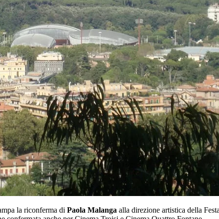
tampa la riconferma di
Paola Malanga
alla direzione artistica della Fes
ne confermata anche per Cinema Troisi e Cinema Quattro Fontane.