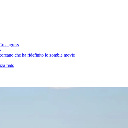
 Greengrass
»
 coreano che ha ridefinito lo zombie movie
nza fiato