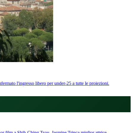
ermato l'ingresso libero per under-25 a tutte le proiezioni.
or film a Shih-Ching Tsou, Jasmine Trinca miglior attrice.