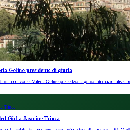
eria Golino presidente di giuria
lm in concorso. Valeria Golino presiederà la giuria internazionale. Conf
ne Trinca
ded Girl a Jasmine Trinca
nga, ha celebrato il ventennale con un'edizione di grande qualità. Migli