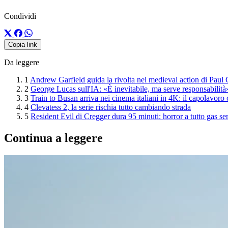
Condividi
Copia link
Da leggere
1
Andrew Garfield guida la rivolta nel medieval action di Paul
2
George Lucas sull'IA: «È inevitabile, ma serve responsabilità
3
Train to Busan arriva nei cinema italiani in 4K: il capolavoro
4
Clevatess 2, la serie rischia tutto cambiando strada
5
Resident Evil di Cregger dura 95 minuti: horror a tutto gas se
Continua a leggere