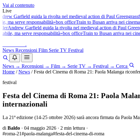
Vai al contenuto
Live
w Garfield guida la rivolta nel medieval action di Paul Greengrass
fest
, ma serve responsabilità»
box office
Train to Busan arriva nei cinema ita
r
Andrew Garfield guida la rivolta nel medieval action di Paul Greengra
ile, ma serve responsabilità»
box office
Train to Busan arriva nei cinema
baldoshow
.
News
Recensioni
Film
Serie TV
Festival
News
→
Recensioni
→
Film
→
Serie TV
→
Festival
→
Cerca
Home
/
News
/
Festa del Cinema di Roma 21: Paola Malanga riconferma
festival
Festa del Cinema di Roma 21: Paola Malang
internazionali
La 21ª edizione (14-25 ottobre 2026) sarà ancora firmata da Paola M
di
Baldo
·
04 maggio 2026
·
2 min lettura
·
#roma-21
#paola-malanga
#festa-del-cinema-di-roma