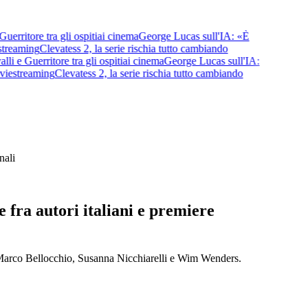
itore tra gli ospiti
ai cinema
George Lucas sull'IA: «È
eaming
Clevatess 2, la serie rischia tutto cambiando
 Guerritore tra gli ospiti
ai cinema
George Lucas sull'IA:
streaming
Clevatess 2, la serie rischia tutto cambiando
nali
fra autori italiani e premiere
i Marco Bellocchio, Susanna Nicchiarelli e Wim Wenders.