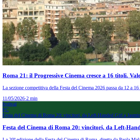
Roma 21: il Progressive Cinema cresce a 16 titoli. Val
La sezione competitiva della Festa del Cinema 2026 passa da 12 a 16 fi
11/05/2026
·
2 min
festival
FC
Festa del Cinema di Roma 20: vincitori, da Left-Handed Girl a Jasmi
Festa del Cinema di Roma 20: vincitori, da Left-Han
La 20ª edizione della Festa del Cinema di Roma, diretta da Paola Mala