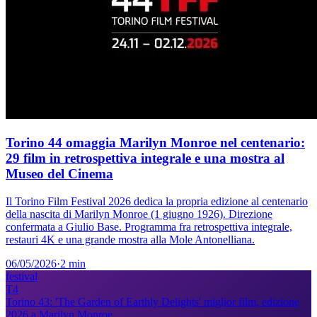
Torino 44 omaggia Marilyn Monroe nel centenario:
29 film in retrospettiva integrale e una mostra al
Museo del Cinema
Il Torino Film Festival 2026 dedica la propria edizione al centenario
della nascita di Marilyn Monroe (1 giugno 1926). Direzione
confermata a Giulio Base. Programma fra retrospettiva integrale,
restauri 4K e una grande mostra alla Mole Antonelliana.
06/05/2026
·
2 min
festival
T4
Torino 43: 'The Garden of Earthly Delights' miglior film, edizione
2026 a Marilyn Monroe