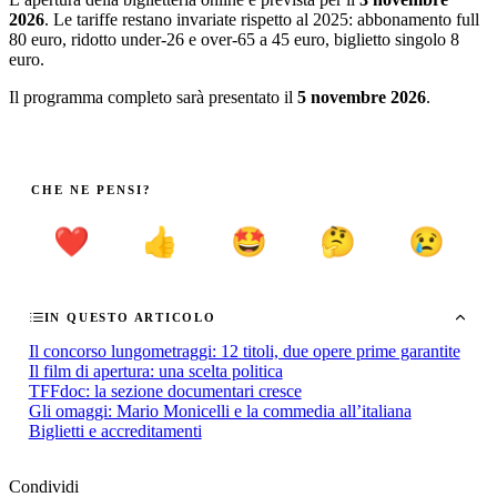
2026
. Le tariffe restano invariate rispetto al 2025: abbonamento full
80 euro, ridotto under-26 e over-65 a 45 euro, biglietto singolo 8
euro.
Il programma completo sarà presentato il
5 novembre 2026
.
CHE NE PENSI?
❤️
👍
🤩
🤔
😢
IN QUESTO ARTICOLO
Il concorso lungometraggi: 12 titoli, due opere prime garantite
Il film di apertura: una scelta politica
TFFdoc: la sezione documentari cresce
Gli omaggi: Mario Monicelli e la commedia all’italiana
Biglietti e accreditamenti
Condividi