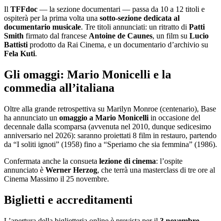
Il
TFFdoc
— la sezione documentari — passa da 10 a 12 titoli e
ospiterà per la prima volta una
sotto-sezione dedicata al
documentario musicale
. Tre titoli annunciati: un ritratto di
Patti
Smith
firmato dal francese
Antoine de Caunes
, un film su
Lucio
Battisti
prodotto da Rai Cinema, e un documentario d’archivio su
Fela Kuti
.
Gli omaggi: Mario Monicelli e la
commedia all’italiana
Oltre alla grande retrospettiva su Marilyn Monroe (centenario), Base
ha annunciato un
omaggio a Mario Monicelli
in occasione del
decennale dalla scomparsa (avvenuta nel 2010, dunque sedicesimo
anniversario nel 2026): saranno proiettati 8 film in restauro, partendo
da “I soliti ignoti” (1958) fino a “Speriamo che sia femmina” (1986).
Confermata anche la consueta
lezione di cinema
: l’ospite
annunciato è
Werner Herzog
, che terrà una masterclass di tre ore al
Cinema Massimo il 25 novembre.
Biglietti e accreditamenti
L’apertura della biglietteria online è prevista per il
3 novembre