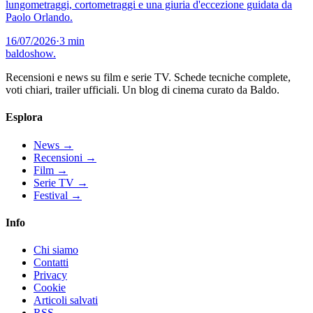
lungometraggi, cortometraggi e una giuria d'eccezione guidata da
Paolo Orlando.
16/07/2026
·
3 min
baldoshow
.
Recensioni e news su film e serie TV. Schede tecniche complete,
voti chiari, trailer ufficiali. Un blog di cinema curato da Baldo.
Esplora
News
→
Recensioni
→
Film
→
Serie TV
→
Festival
→
Info
Chi siamo
Contatti
Privacy
Cookie
Articoli salvati
RSS