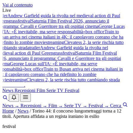
Vai al contenuto
Live
iler
Andrew Garfield guida la rivolta nel medieval action di Paul
eengrass
festival
Saturnia Film Festival 2026, annunciato il
ogramma: Cavalli e Guerritore tra gli ospiti
ai cinema
George Lucas
ll'IA: «È inevitabile, ma serve responsabilità»
box office
Train to
san arriva nei cinema italiani in 4K: il capolavoro coreano che ha
definito lo zombie movie
streaming
Clevatess 2, la serie rischia tutto
mbiando strada
trailer
Andrew Garfield guida la rivolta nel
dieval action di Paul Greengrass
festival
Saturnia Film Festival
26, annunciato il programma: Cavalli e Guerritore tra gli ospiti
ai
nema
George Lucas sull'IA: «È inevitabile, ma serve
sponsabilità»
box office
Train to Busan arriva nei cinema italiani in
: il capolavoro coreano che ha ridefinito lo zombie
vie
streaming
Clevatess 2, la serie rischia tutto cambiando strada
baldoshow
.
News
Recensioni
Film
Serie TV
Festival
News
→
Recensioni
→
Film
→
Serie TV
→
Festival
→
Cerca
Home
/
News
/
Torino 44: il concorso lungometraggi torna a 12
titoli. Apertura affidata a un regista iraniano in esilio
festival