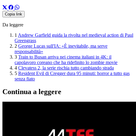
Copia link
Da leggere
1
Andrew Garfield guida la rivolta nel medieval action di Paul
Greengrass
2
George Lucas sull'IA: «È inevitabile, ma serve
responsabilità»
3
Train to Busan arriva nei cinema italiani in 4K: il
capolavoro coreano che ha ridefinito lo zombie movie
4
Clevatess 2, la serie rischia tutto cambiando strada
5
Resident Evil di Cregger dura 95 minuti: horror a tutto gas
senza fiato
Continua a leggere