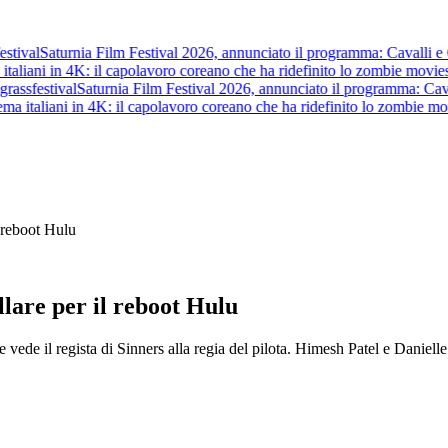
tival
Saturnia Film Festival 2026, annunciato il programma: Cavalli e Guer
aliani in 4K: il capolavoro coreano che ha ridefinito lo zombie movie
st
ass
festival
Saturnia Film Festival 2026, annunciato il programma: Cavalli 
a italiani in 4K: il capolavoro coreano che ha ridefinito lo zombie movi
l reboot Hulu
llare per il reboot Hulu
vede il regista di Sinners alla regia del pilota. Himesh Patel e Daniell