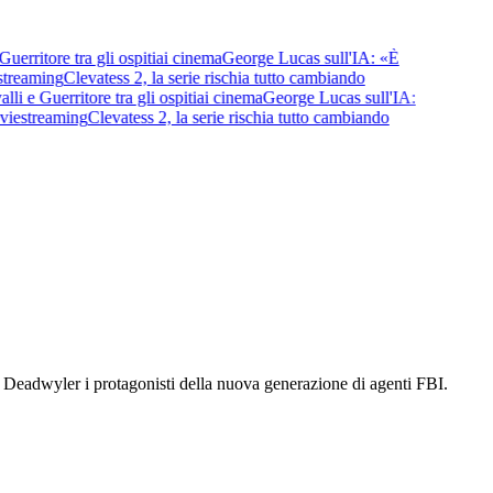
ritore tra gli ospiti
ai cinema
George Lucas sull'IA: «È
reaming
Clevatess 2, la serie rischia tutto cambiando
e Guerritore tra gli ospiti
ai cinema
George Lucas sull'IA:
e
streaming
Clevatess 2, la serie rischia tutto cambiando
e Deadwyler i protagonisti della nuova generazione di agenti FBI.