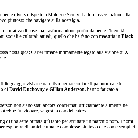
amente diversa rispetto a Mulder e Scully. La loro assegnazione alla
ovo piuttosto che navigare sulla nostalgia.
tura narrativa di base ma trasformandone profondamente l’identità.
 sociali e culturali attuali, quello che ha fatto con maestria in
Black
mossa nostalgica: Carter rimane intimamente legato alla visione di
X-
one.
 il linguaggio visivo e narrativo per raccontare il paranormale in
rno di
David Duchovny
e
Gillian Anderson
, hanno faticato a
erson non siano stati ancora confermati ufficialmente alimenta nei
potrebbe funzionare, se gestita con delicatezza.
ng di una serie buttata giù tanto per sfruttare un marchio noto. I nomi
to per esplorare dinamiche umane complesse piuttosto che come semplici