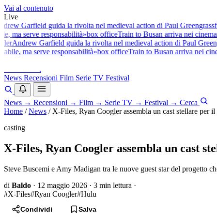
Vai al contenuto
Live
ew Garfield guida la rivolta nel medieval action di Paul Greengrass
fes
e, ma serve responsabilità»
box office
Train to Busan arriva nei cinema it
er
Andrew Garfield guida la rivolta nel medieval action di Paul Greengr
bile, ma serve responsabilità»
box office
Train to Busan arriva nei cinem
baldoshow
.
News
Recensioni
Film
Serie TV
Festival
News
→
Recensioni
→
Film
→
Serie TV
→
Festival
→
Cerca
Home
/
News
/
X-Files, Ryan Coogler assembla un cast stellare per i
casting
X-Files, Ryan Coogler assembla un cast ste
Steve Buscemi e Amy Madigan tra le nuove guest star del progetto che 
di
Baldo
·
12 maggio 2026
·
3 min lettura
·
#X-Files
#Ryan Coogler
#Hulu
Condividi
Salva