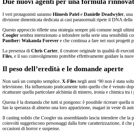
Due nuovi agenti per una formula rinnova
I veri protagonisti saranno
Himesh Patel
e
Danielle Deadwyler
, una
divisione dimenticata dedicata ai casi paranormali ripete il DNA della 
Questo approccio riflette una strategia sempre più comune negli ultimi
Coogler
sembra intenzionato a infondere nella serie una sensibilità co
Panther: Wakanda Forever
e che continua a fare nei suoi progetti p
La presenza di
Chris Carter
, il creatore originale in qualità di exe
Files
, e il suo coinvolgimento potrebbe effettivamente guidare la nuova
Il peso dell’eredità e le domande aperte
Non sarà un compito semplice.
X-Files
negli anni ‘90 non è stata solt
televisione. Ha influenzato praticamente tutto quello che è venuto do
ricatturare quella particolare alchimia di mistero, ironia e chimica tra i
Questa è la domanda che tutti si pongono: è possibile ricreare quella
fan la speranza di almeno una loro apparizione, magari in veste di auto
Il casting solido che Coogler sta assemblando lascia intendere che la p
coinvolti suggeriscono personaggi dalla forte caratterizzazione, il ch
occasioni di horror e suspense.