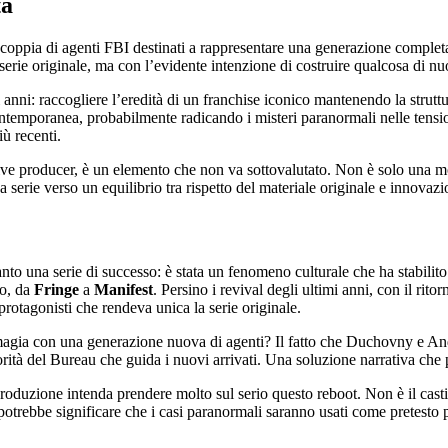
ta
 coppia di agenti FBI destinati a rappresentare una generazione complet
serie originale, ma con l’evidente intenzione di costruire qualcosa di nu
 anni: raccogliere l’eredità di un franchise iconico mantenendo la strut
ntemporanea, probabilmente radicando i misteri paranormali nelle tensioni
iù recenti.
cutive producer, è un elemento che non va sottovalutato. Non è solo una 
 serie verso un equilibrio tra rispetto del materiale originale e innovazi
anto una serie di successo: è stata un fenomeno culturale che ha stabilito
po, da
Fringe
a
Manifest
. Persino i revival degli ultimi anni, con il rito
 protagonisti che rendeva unica la serie originale.
 magia con una generazione nuova di agenti? Il fatto che Duchovny e And
rità del Bureau che guida i nuovi arrivati. Una soluzione narrativa che 
roduzione intenda prendere molto sul serio questo reboot. Non è il casti
e potrebbe significare che i casi paranormali saranno usati come pretes