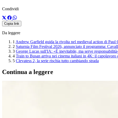
Condividi
Copia link
Da leggere
1
Andrew Garfield guida la rivolta nel medieval action di Paul
2
Saturnia Film Festival 2026, annunciato il programma: Cavalli 
3
George Lucas sull'IA: «È inevitabile, ma serve responsabilità
4
Train to Busan arriva nei cinema italiani in 4K: il capolavoro
5
Clevatess 2, la serie rischia tutto cambiando strada
Continua a leggere