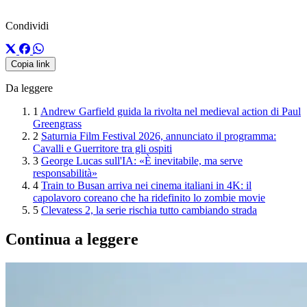
Condividi
Copia link
Da leggere
1
Andrew Garfield guida la rivolta nel medieval action di Paul
Greengrass
2
Saturnia Film Festival 2026, annunciato il programma:
Cavalli e Guerritore tra gli ospiti
3
George Lucas sull'IA: «È inevitabile, ma serve
responsabilità»
4
Train to Busan arriva nei cinema italiani in 4K: il
capolavoro coreano che ha ridefinito lo zombie movie
5
Clevatess 2, la serie rischia tutto cambiando strada
Continua a leggere