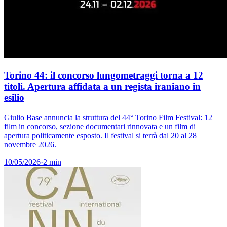
Torino 44: il concorso lungometraggi torna a 12
titoli. Apertura affidata a un regista iraniano in
esilio
Giulio Base annuncia la struttura del 44° Torino Film Festival: 12
film in concorso, sezione documentari rinnovata e un film di
apertura politicamente esposto. Il festival si terrà dal 20 al 28
novembre 2026.
10/05/2026
·
2 min