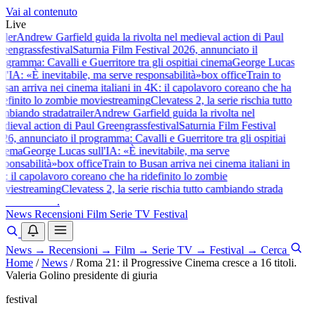
Vai al contenuto
Live
iler
Andrew Garfield guida la rivolta nel medieval action di Paul
eengrass
festival
Saturnia Film Festival 2026, annunciato il
ogramma: Cavalli e Guerritore tra gli ospiti
ai cinema
George Lucas
ll'IA: «È inevitabile, ma serve responsabilità»
box office
Train to
san arriva nei cinema italiani in 4K: il capolavoro coreano che ha
definito lo zombie movie
streaming
Clevatess 2, la serie rischia tutto
mbiando strada
trailer
Andrew Garfield guida la rivolta nel
dieval action di Paul Greengrass
festival
Saturnia Film Festival
26, annunciato il programma: Cavalli e Guerritore tra gli ospiti
ai
nema
George Lucas sull'IA: «È inevitabile, ma serve
sponsabilità»
box office
Train to Busan arriva nei cinema italiani in
: il capolavoro coreano che ha ridefinito lo zombie
vie
streaming
Clevatess 2, la serie rischia tutto cambiando strada
baldoshow
.
News
Recensioni
Film
Serie TV
Festival
News
→
Recensioni
→
Film
→
Serie TV
→
Festival
→
Cerca
Home
/
News
/
Roma 21: il Progressive Cinema cresce a 16 titoli.
Valeria Golino presidente di giuria
festival