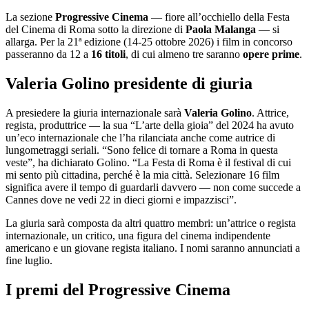
La sezione
Progressive Cinema
— fiore all’occhiello della Festa
del Cinema di Roma sotto la direzione di
Paola Malanga
— si
allarga. Per la 21ª edizione (14-25 ottobre 2026) i film in concorso
passeranno da 12 a
16 titoli
, di cui almeno tre saranno
opere prime
.
Valeria Golino presidente di giuria
A presiedere la giuria internazionale sarà
Valeria Golino
. Attrice,
regista, produttrice — la sua “L’arte della gioia” del 2024 ha avuto
un’eco internazionale che l’ha rilanciata anche come autrice di
lungometraggi seriali. “Sono felice di tornare a Roma in questa
veste”, ha dichiarato Golino. “La Festa di Roma è il festival di cui
mi sento più cittadina, perché è la mia città. Selezionare 16 film
significa avere il tempo di guardarli davvero — non come succede a
Cannes dove ne vedi 22 in dieci giorni e impazzisci”.
La giuria sarà composta da altri quattro membri: un’attrice o regista
internazionale, un critico, una figura del cinema indipendente
americano e un giovane regista italiano. I nomi saranno annunciati a
fine luglio.
I premi del Progressive Cinema