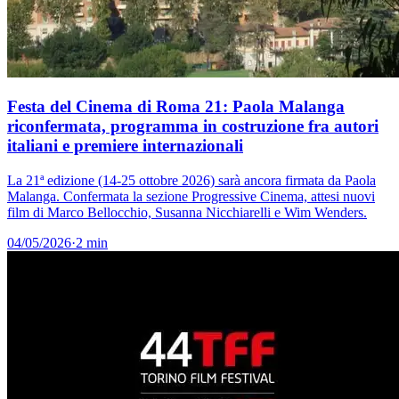
Festa del Cinema di Roma 21: Paola Malanga
riconfermata, programma in costruzione fra autori
italiani e premiere internazionali
La 21ª edizione (14-25 ottobre 2026) sarà ancora firmata da Paola
Malanga. Confermata la sezione Progressive Cinema, attesi nuovi
film di Marco Bellocchio, Susanna Nicchiarelli e Wim Wenders.
04/05/2026
·
2 min