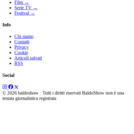
Film
→
Serie TV
→
Festival
→
Info
Chi siamo
Contatti
Privacy
Cookie
Articoli salvati
RSS
Social
© 2026 baldoshow · Tutti i diritti riservati
BaldoShow non è una
testata giornalistica registrata