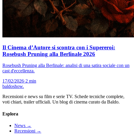
Il Cinema d’Autore si scontra con i Supereroi:
Rosebush Pruning alla Berlinale 2026
Rosebush Pruning alla Berlinale: analisi di una satira sociale con un
cast d'eccellenza.
17/02/2026
·
2 min
baldoshow
.
Recensioni e news su film e serie TV. Schede tecniche complete,
voti chiari, trailer ufficiali. Un blog di cinema curato da Baldo.
Esplora
News
→
Recensioni
→