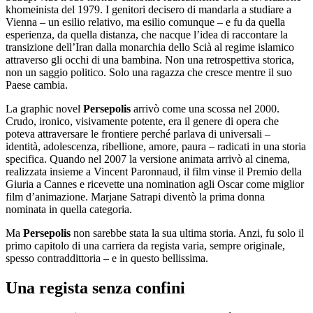
khomeinista del 1979. I genitori decisero di mandarla a studiare a
Vienna – un esilio relativo, ma esilio comunque – e fu da quella
esperienza, da quella distanza, che nacque l’idea di raccontare la
transizione dell’Iran dalla monarchia dello Scià al regime islamico
attraverso gli occhi di una bambina. Non una retrospettiva storica,
non un saggio politico. Solo una ragazza che cresce mentre il suo
Paese cambia.
La graphic novel
Persepolis
arrivò come una scossa nel 2000.
Crudo, ironico, visivamente potente, era il genere di opera che
poteva attraversare le frontiere perché parlava di universali –
identità, adolescenza, ribellione, amore, paura – radicati in una storia
specifica. Quando nel 2007 la versione animata arrivò al cinema,
realizzata insieme a Vincent Paronnaud, il film vinse il Premio della
Giuria a Cannes e ricevette una nomination agli Oscar come miglior
film d’animazione. Marjane Satrapi diventò la prima donna
nominata in quella categoria.
Ma
Persepolis
non sarebbe stata la sua ultima storia. Anzi, fu solo il
primo capitolo di una carriera da regista varia, sempre originale,
spesso contraddittoria – e in questo bellissima.
Una regista senza confini