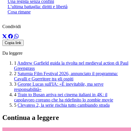
Una regista senza confini
L’ultima battaglia: diritti e libertà
Cosa rimane
Condividi
Copia link
Da leggere
1
Andrew Garfield guida la rivolta nel medieval action di Paul
Greengrass
2
Saturnia Film Festival 2026, annunciato il programma:
Cavalli e Guerritore tra gli ospiti
3
George Lucas sull'IA: «È inevitabile, ma serve
responsabilità»
4
Train to Busan arriva nei cinema italiani in 4K: il
capolavoro coreano che ha ridefinito lo zombie movie
5
Clevatess 2, la serie rischia tutto cambiando strada
Continua a leggere