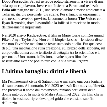
Dopo
Persepolis
, Satrapi avrebbe potuto starsene lì, a vivere di una
sola opera capolavoro. Invece no. Insieme a Paronnaud realizzò
Pollo alle prugne
nel 2011, una storia d’amore e morte ambientata a
Teheran, già più personale, più strana. Poi si lanciò in esperimenti
che nessuno avrebbe previsto: la commedia horror
The Voices
con
Ryan Reynolds, dove l’assurdità e la follia si intrecciano in modo
deliziosamente inquietante.
Nel 2020 arrivò
Radioactive
, il film su Marie Curie con Rosamund
Pike e Anya Taylor-Joy. Non era il biopic classico – lei stessa disse
che non l’avrebbe mai fatto se fosse stato solo quello. Era qualcosa
di più: una meditazione sulla creazione, sul prezzo della scoperta, sul
corpo della donna come territorio di battaglia tra lo scientifico e il
personale. Uno strano, bellissimo, a volte opaco film che
nessun’altro avrebbe potuto fare con la sua stessa urgenza.
L’ultima battaglia: diritti e libertà
Ma l’engagement civile di Satrapi non è mai stato una cosa lontana
dal suo lavoro. Al contrario. Nel 2023 realizzò
Donna, vita, libertà
,
che prendeva il nome dal movimento iraniano per i diritti delle
donne nato dopo la morte di Mahsa Amini nel 2022. Un film che in
titolo e in sostanza riprendeva quel grido che era stato suo fin
dall’inizio.