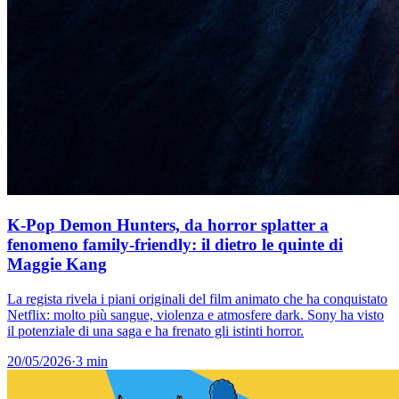
K-Pop Demon Hunters, da horror splatter a
fenomeno family-friendly: il dietro le quinte di
Maggie Kang
La regista rivela i piani originali del film animato che ha conquistato
Netflix: molto più sangue, violenza e atmosfere dark. Sony ha visto
il potenziale di una saga e ha frenato gli istinti horror.
20/05/2026
·
3 min