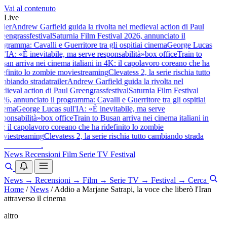
Vai al contenuto
Live
iler
Andrew Garfield guida la rivolta nel medieval action di Paul
eengrass
festival
Saturnia Film Festival 2026, annunciato il
ogramma: Cavalli e Guerritore tra gli ospiti
ai cinema
George Lucas
l'IA: «È inevitabile, ma serve responsabilità»
box office
Train to
san arriva nei cinema italiani in 4K: il capolavoro coreano che ha
definito lo zombie movie
streaming
Clevatess 2, la serie rischia tutto
mbiando strada
trailer
Andrew Garfield guida la rivolta nel
dieval action di Paul Greengrass
festival
Saturnia Film Festival
26, annunciato il programma: Cavalli e Guerritore tra gli ospiti
ai
nema
George Lucas sull'IA: «È inevitabile, ma serve
sponsabilità»
box office
Train to Busan arriva nei cinema italiani in
: il capolavoro coreano che ha ridefinito lo zombie
vie
streaming
Clevatess 2, la serie rischia tutto cambiando strada
baldoshow
.
News
Recensioni
Film
Serie TV
Festival
News
→
Recensioni
→
Film
→
Serie TV
→
Festival
→
Cerca
Home
/
News
/
Addio a Marjane Satrapi, la voce che liberò l'Iran
attraverso il cinema
altro