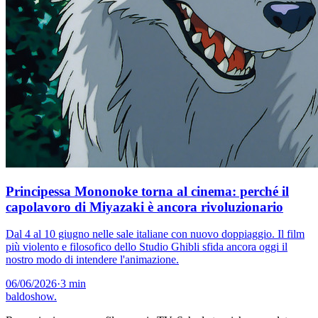
Principessa Mononoke torna al cinema: perché il
capolavoro di Miyazaki è ancora rivoluzionario
Dal 4 al 10 giugno nelle sale italiane con nuovo doppiaggio. Il film
più violento e filosofico dello Studio Ghibli sfida ancora oggi il
nostro modo di intendere l'animazione.
06/06/2026
·
3 min
baldoshow
.