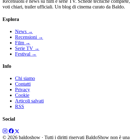
Recensioni e news su film e serie TV. Schede tecniche complete,
voti chiari, trailer ufficiali. Un blog di cinema curato da Baldo.
Esplora
News
→
Recensioni
→
Film
→
Serie TV
→
Festival
→
Info
Chi siamo
Contatti
Privacy
Cookie
Articoli salvati
RSS
Social
© 2026 baldoshow · Tutti i diritti riservati
BaldoShow non è una